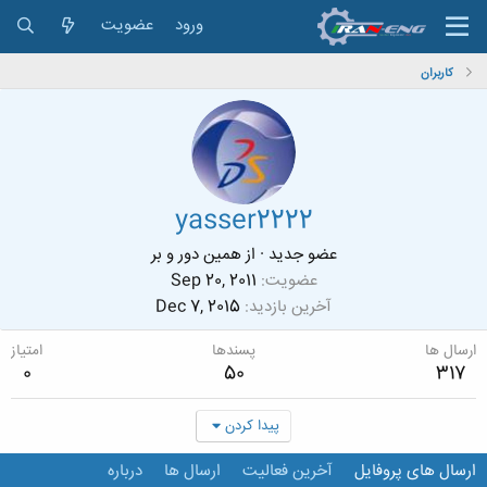
ورود
عضویت
کاربران
yasser2222
عضو جدید
·
از
همین دور و بر
عضویت
Sep 20, 2011
آخرین بازدید
Dec 7, 2015
ارسال ها
پسندها
امتیاز
0
50
317
پیدا کردن
ارسال های پروفایل
آخرین فعالیت
ارسال ها
درباره