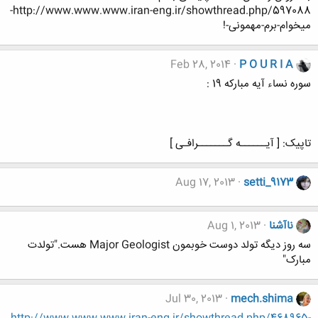
http://www.www.www.iran-eng.ir/showthread.php/597088-
میخوام-برم-مهمونی-!
Feb 28, 2014
P O U R I A
سوره نساء آیه مبارکه 19 :
تاپیک: [ آیــــــه گـــــــرافـی ]
Aug 17, 2013
setti_9173
ناآشنا
Aug 1, 2013
سه روز دیگه تولد دوست خوبمون Major Geologist هست."تولدت
مبارک"
Jul 30, 2013
mech.shima