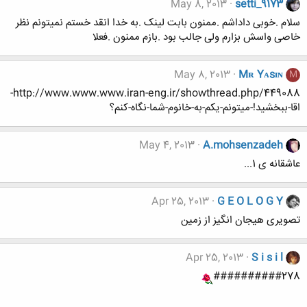
May 8, 2013
setti_9173
سلام .خوبی داداشم .ممنون بابت لینک .به خدا انقد خستم نمیتونم نظر
خاصی واسش بزارم ولی جالب بود .بازم ممنون .فعلا
May 8, 2013
Mʀ Yᴀsɪɴ
M
http://www.www.www.iran-eng.ir/showthread.php/449088-
اقا-ببخشید!-میتونم-یکم-به-خانوم-شما-نگاه-کنم؟
May 4, 2013
A.mohsenzadeh
عاشقانه ی 1...
Apr 25, 2013
G E O L O G Y
تصویری هیجان انگیز از زمین
Apr 25, 2013
S i s i l
##########278