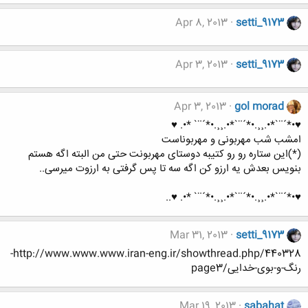
Apr 8, 2013
setti_9173
Apr 3, 2013
setti_9173
Apr 3, 2013
gol morad
♥•*´¨`*•.¸¸.•*´¨`*•.¸¸.•*´¨` *•. ♥
امشب شب مهربونی و مهربوناست
(*)این ستاره رو رو کتیبه دوستای مهربونت حتی من البته اگه هستم
بنویس بعدش یه ارزو کن اگه سه تا پس گرفتی به ارزوت میرسی..
♥•*´¨`*•.¸¸.•*´¨`*•.¸¸.•*´¨` *•. ♥..
Mar 31, 2013
setti_9173
http://www.www.www.iran-eng.ir/showthread.php/440328-
رنگ-و-بوی-خدایی/page3
Mar 19, 2013
sabahat