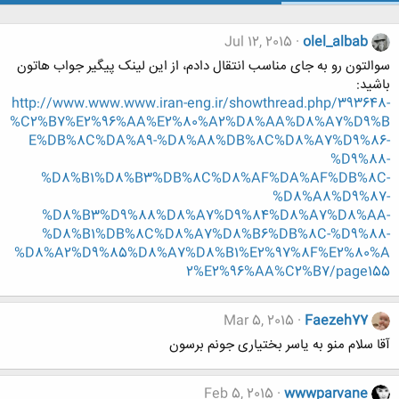
Jul 12, 2015
olel_albab
سوالتون رو به جای مناسب انتقال دادم، از این لینک پیگیر جواب هاتون
باشید:
http://www.www.www.iran-eng.ir/showthread.php/393648-
%C2%B7%E2%96%AA%E2%80%A2%D8%AA%D8%A7%D9%B
E%DB%8C%DA%A9-%D8%A8%DB%8C%D8%A7%D9%86-
%D9%88-
%D8%B1%D8%B3%DB%8C%D8%AF%DA%AF%DB%8C-
%D8%A8%D9%87-
%D8%B3%D9%88%D8%A7%D9%84%D8%A7%D8%AA-
%D8%B1%DB%8C%D8%A7%D8%B6%DB%8C-%D9%88-
%D8%A2%D9%85%D8%A7%D8%B1%E2%97%8F%E2%80%A
2%E2%96%AA%C2%B7/page155
Mar 5, 2015
Faezeh77
آقا سلام منو به یاسر بختیاری جونم برسون
Feb 5, 2015
wwwparvane