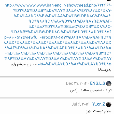
http://www.www.www.iran-eng.ir/showthread.php/624469-
%D9%85%D8%B3%D8%A7%D8%A8%D9%82%D9%87-
%D8%A8%D8%B1%D8%AA%D8%B1%DB%8C%D9%86-
%D9%88%D8%A8%D9%84%D8%A7%DA%AF-
%D9%86%D9%88%DB%8C%D8%B3%D8%8C-
%D8%B3%D8%B1%DB%8C-%D8%B3%D9%88%D9%85?
p=8106517&viewfull=1#post8106517%D8%A8%D8%AF%D9%
88%D9%88%D9%88%D9%88%D9%88%D9%88%D8%A8%D
8%AF%D9%88%D8%A8%D8%AF%D9%88%D8%A8%D8%A
F%D9%88%D9%88%D9%88%D9%88%D9%88%D8%B3%D9
%84%D8%A7%D8%A7%D8%A7%D8%A7%D8%A7%D8%A7
%D8%A7%D8%A7%D8%A7%D9%85سلاام
ممنون میشم رای
بدی...:D
Dec 31, 2014
ENG.L.S
تولد متخصص سالید ورکس
Jul 6, 2014
Y..or..Z
سلام دوست عزیز