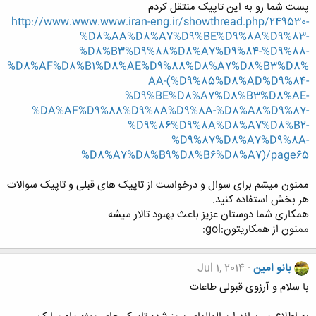
پست شما رو به این تاپیک منتقل کردم
http://www.www.www.iran-eng.ir/showthread.php/249530-
%D8%AA%D8%A7%D9%BE%D9%8A%D9%83-
%D8%B3%D9%88%D8%A7%D9%84-%D9%88-
%D8%AF%D8%B1%D8%AE%D9%88%D8%A7%D8%B3%D8%
AA-(%D9%85%D8%AD%D9%84-
%D9%BE%D8%A7%D8%B3%D8%AE-
%DA%AF%D9%88%D9%8A%D9%8A-%D8%A8%D9%87-
%D9%86%D9%8A%D8%A7%D8%B2-
%D9%87%D8%A7%D9%8A-
%D8%A7%D8%B9%D8%B6%D8%A7)/page65
ممنون میشم برای سوال و درخواست از تاپیک های قبلی و تاپیک سوالات
هر بخش استفاده کنید.
همکاری شما دوستان عزیز باعث بهبود تالار میشه
ممنون از همکاریتون:gol:
بانو امین
Jul 1, 2014
با سلام و آرزوی قبولی طاعات