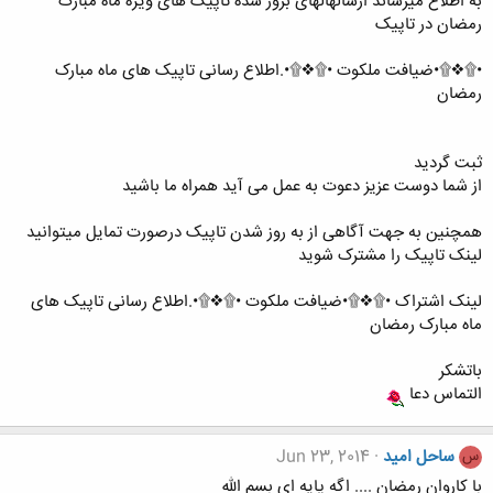
به اطلاع میرساند ارسالهالهای بروز شده تاپیک های ویژه ماه مبارک
رمضان در تاپیک
•۩❖۩•ضیافت ملکوت •۩❖۩•.اطلاع رسانی تاپیک های ماه مبارک
رمضان
ثبت گردید
از شما دوست عزیز دعوت به عمل می آید همراه ما باشید
همچنین به جهت آگاهی از به روز شدن تاپیک درصورت تمایل میتوانید
لینک تاپیک را مشترک شوید
لینک اشتراک •۩❖۩•ضیافت ملکوت •۩❖۩•.اطلاع رسانی تاپیک های
ماه مبارک رمضان
باتشکر
التماس دعا
ساحل امید
Jun 23, 2014
س
با کاروان رمضان .... اگه پایه ای بسم الله