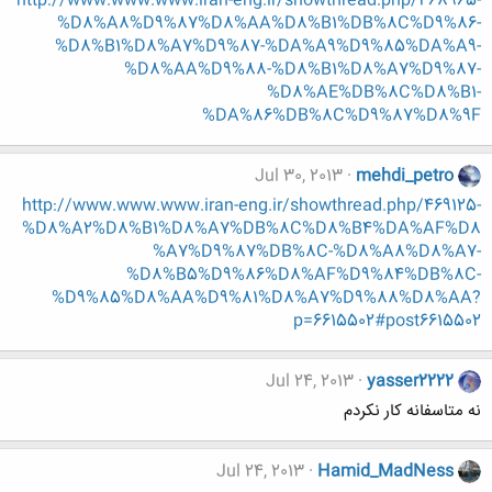
http://www.www.www.iran-eng.ir/showthread.php/468965-
%D8%A8%D9%87%D8%AA%D8%B1%DB%8C%D9%86-
%D8%B1%D8%A7%D9%87-%DA%A9%D9%85%DA%A9-
%D8%AA%D9%88-%D8%B1%D8%A7%D9%87-
%D8%AE%DB%8C%D8%B1-
%DA%86%DB%8C%D9%87%D8%9F
Jul 30, 2013
mehdi_petro
http://www.www.www.iran-eng.ir/showthread.php/469125-
%D8%A2%D8%B1%D8%A7%DB%8C%D8%B4%DA%AF%D8
%A7%D9%87%DB%8C-%D8%A8%D8%A7-
%D8%B5%D9%86%D8%AF%D9%84%DB%8C-
%D9%85%D8%AA%D9%81%D8%A7%D9%88%D8%AA?
p=6615502#post6615502
Jul 24, 2013
yasser2222
نه متاسفانه کار نکردم
Jul 24, 2013
Hamid_MadNess