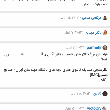
ماه مبارک رمضان
مرتضی ساعی
Jul 11, 2013
دکتر مهدیه
Jul 7, 2013
Jul 2, 2013
parmehr
فراخوان بزرگ تالار هنر : تاسیس تالار "گالری ِ آثـــــــــار هنــــــــری ِ
شما"
نظرسنجی مسابقه تابلوی هنری بچه های باشگاه مهندسان ایران - صنایع
دستی[IMG]
[IMG]
نادین
Jun 8, 2013
ن
Jun 5, 2013
VictoOry