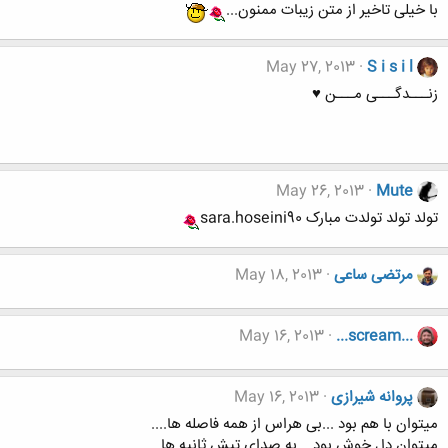
با خیلی تاخیر از متن زیبات ممنون...
May 27, 2013
S i s i l
زنـــدگـــی مـــن ♥
May 26, 2013
Mute
تولد تولد تولدت مبارک sara.hoseini90
مرتضی ساعی
May 18, 2013
May 16, 2013
...scream...
پروانه شیرازی
May 16, 2013
میتوان با هم بود ...بی هراس از همه فاصله ها....
میتوان دل خوش بود... به صدای تپش ثانیه ها...