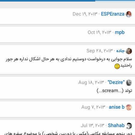
Dec 19, 2013
ESPEranza
Oct 19, 2013
mpb
جاده
Sep 28, 2013
سلام جوابی به درخواست دوستیم ندادی به هر حال اشکال نداره هر جور
راحتید
Aug 18, 2013
"Dezire"
تولد (...scream...)
Aug 7, 2013
anise b
Jul 13, 2013
Shahab
دور پنجم مسابقه عکاسی(عکس با دوربین شخصی) با موضوع سفره های