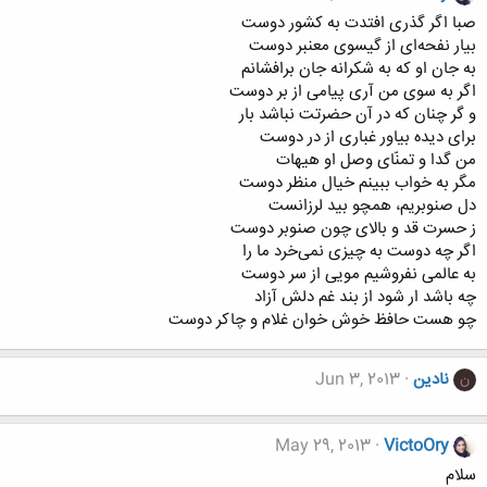
صبا اگر گذری افتدت به کشور دوست
بیار نفحه‌ای از گیسوی معنبر دوست
به جان او که به شکرانه جان برافشانم
اگر به سوی من آری پیامی از بر دوست
و گر چنان که در آن حضرتت نباشد بار
برای دیده بیاور غباری از در دوست
من گدا و تمنّای وصل او هیهات
مگر به خواب ببینم خیال منظر دوست
دل صنوبریم، همچو بید لرزانست
ز حسرت قد و بالای چون صنوبر دوست
اگر چه دوست به چیزی نمی‌خرد ما را
به عالمی نفروشیم مویی از سر دوست
چه باشد ار شود از بند غم دلش آزاد
چو هست حافظ خوش خوان غلام و چاکر دوست
نادین
Jun 3, 2013
ن
May 29, 2013
VictoOry
سلام