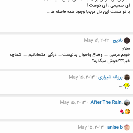
ای صمیمی ، ای دوست !
با تو هست این دل من،با وجود همه فاصله ها...
نادین
May 16, 2013
ن
سلام
خوبم مرسی.....اوضاع واحوال بدنیست.....درگیر امتحاناتیم......شماچه
خبر؟؟؟خوش میگذره؟
پروانه شیرازی
May 15, 2013
....
May 15, 2013
.After The Rain.
May 15, 2013
anise b