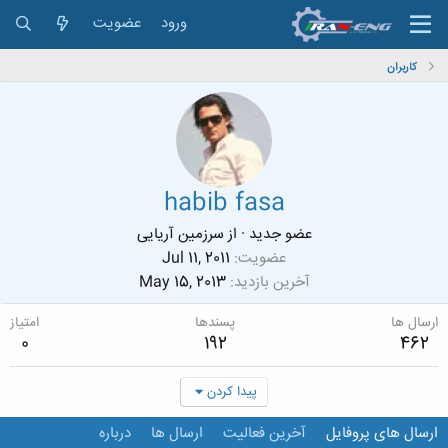
ورود
عضویت
کاربران
habib fasa
عضو جدید
·
از
سرزمین آریایی
عضویت
Jul 11, 2011
آخرین بازدید
May 15, 2013
ارسال ها
پسندها
امتیاز
0
192
462
پیدا کردن
ارسال های پروفایل
آخرین فعالیت
ارسال ها
درباره