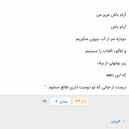
آرام باش عزیز من
آرام باش
دوباره سر از آب بیرون مى‏آوریم
و تلألوء آفتاب را مى‏بینیم
زیر بوته‏ئى از برف
که این دفعه
درست از جائى که تو دوست دارى طالع مى‏شود. "
آخر
1 از 23
بعدی
کاربران