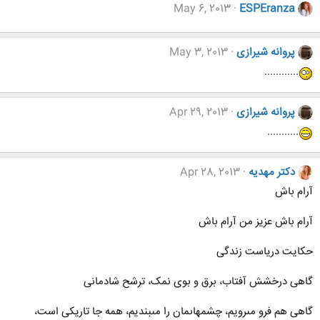
May 6, 2013
ESPEranza
پروانه شیرازی
May 3, 2013
............
پروانه شیرازی
Apr 29, 2013
...........
دکتر مهدیه
Apr 28, 2013
آرام باش
آرام باش عزیز من آرام باش
حکایت دریاست زندگى
گاهى درخشش آفتاب، برق و بوى نمک، ترشح شادمانى
گاهى هم فرو مى‏رویم، چشم‏هاى‏مان را مى‏بندیم، همه جا تاریکى است،