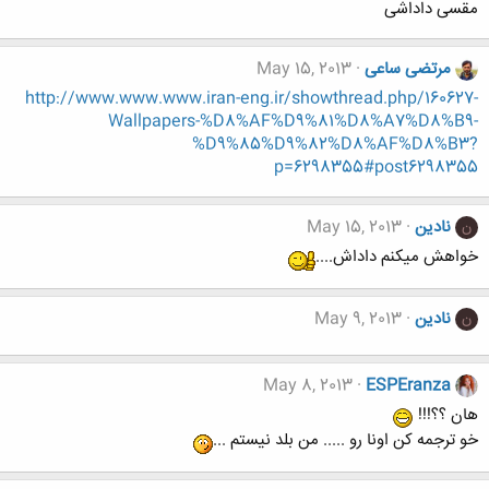
مقسی داداشی
مرتضی ساعی
May 15, 2013
http://www.www.www.iran-eng.ir/showthread.php/160627-
Wallpapers-%D8%AF%D9%81%D8%A7%D8%B9-
%D9%85%D9%82%D8%AF%D8%B3?
p=6298355#post6298355
نادین
May 15, 2013
ن
خواهش میکنم داداش....
نادین
May 9, 2013
ن
May 8, 2013
ESPEranza
هان ؟؟!!!
خو ترجمه کن اونا رو ..... من بلد نیستم ...