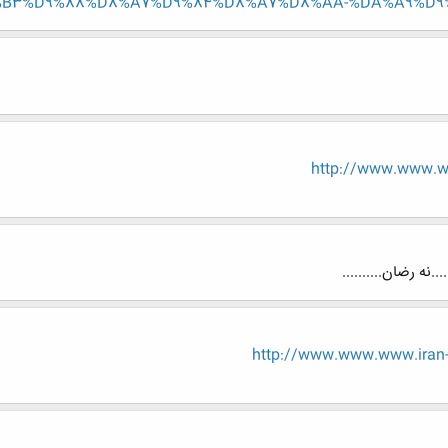
B3%D9%88%D8%A7%D9%84%D8%A7%D8%AA-%DA%A9%D9%
http://www.www.w
.نه رضان..........
http://www.www.www.iran-e