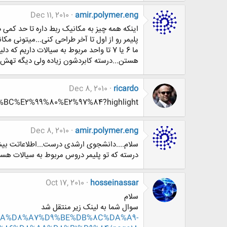
Dec 11, 2010
amir.polymer.eng
اینکه همه چیز به مکانیک ربط داره تا حد کمی د
پلیمر رو از اول تا آخر طراحی کنی...میتونی مکا
ما 6 یا 7 تا واحد مربوط به سیالات دار
هستن...درسته کابردشون زیاده ولی دیگه تهش در اومده
Dec 8, 2010
ricardo
8%BC%E2%99%80%E2%97%84?highlight=
Dec 8, 2010
amir.polymer.eng
سلام....دانشجوی ارشدی درست...اطلاعاتت بیشت
درسته که تو پلیمر دروس مربوط به سیالات هست 
Oct 17, 2010
hosseinassar
سلام
سوال شما به لینک زیر منتقل شد
%D8%AA%D8%A7%D9%BE%DB%8C%DA%A9-