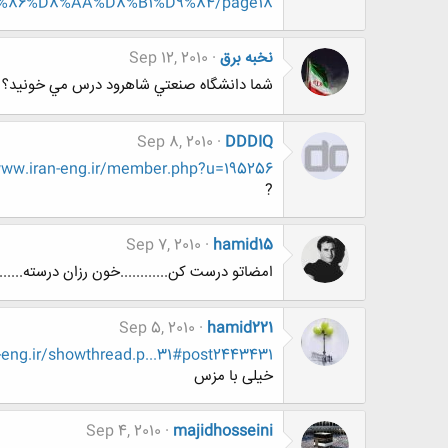
86%D8%AA%D8%B1%D9%84/page18
نخبه برق
Sep 12, 2010
شما دانشگاه صنعتي شاهرود درس مي خونيد؟
Sep 8, 2010
DDDIQ
ww.iran-eng.ir/member.php?u=195256
?
Sep 7, 2010
hamid15
امضاتو درست کن............خون رزان درسته.........
Sep 5, 2010
hamid221
ng.ir/showthread.p...31#post2443431
خیلی با مزس
Sep 4, 2010
majidhosseini