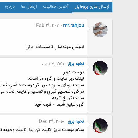
ارسال های پروفایل
آخرین فعالیت
ارسال ها
درباره
Feb 19, 2011
mr.rahjou
انجمن مهندسان تاسیسات ایران
نخبه برق
Jan 7, 2011
دوست عزيز
لينك زير سايت و گروه ما است.
سايت نوپاي ما رو ببين اگر دوست داشتي كمك كن
در گروه تصميم گيري و تقسيم وظايف انجام مي
سايت تبليغ شيعه
گروه تبليغ شيعه - شیعه فید
نخبه برق
Dec 29, 2010
سلام دوست عزيز. كليك كن بيا. تاپيك وظيفه تب