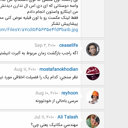
واسه دوستانی که ای دی اس ال ندارن دیدنش
من اینکارو واستون انجام دادم
فقط لینک عکست رو با اون قبلیه عوض کنی م
پیشاپیش تشکر
.com/Files7/a7cd1b45635e4fd3ba1b.jpg
Sep 2, 2010
ceaselife
اگه راجب بازگشت زمان مربوط به آلبرت انیش
Aug 11, 2010
mostafanokhodian
نظر سنجي: کدام یک را فضیلت اخلاقی مورد نیاز
Aug 10, 2010
reyhoon
مرسی.باحالی از خودتوونه
Jul 11, 2010
Ali Talash
مهندسي مکانیک یعنی چی؟