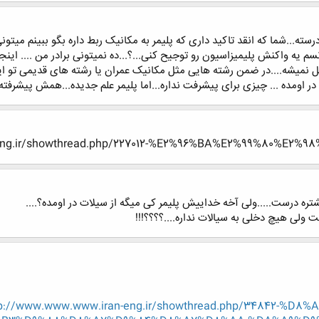
رسته...شما که انقد تاکید داری که پلیمر به مکانیک ربط داره بگو ببینم میتو
نسم یه واکنش پلیمیزاسیون رو توجیح کنی...؟...ده نمیتونی برادر من .... این
یم که دلیل نمیشه....در ضمن رشته هایی مثل مکانیک عمران یا رشته های قدیمی ت
 ... چیزی برای پیشرفت نداره...اما پلیمر علم جدیده...همش پیشرفته.................
eng.ir/showthread.php/227012-%E2%96%BA%E2%99%80%E2%9
ره درست.....ولی آخه خداییش پلیمر کی میگه از سیلات در اومده؟....
ولی هیچ دخلی به سیالات نداره....؟؟؟؟!!!
tp://www.www.www.iran-eng.ir/showthread.php/34842-