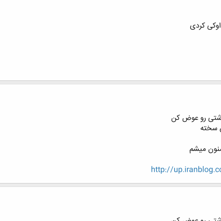
اوکی کردی
شتی رو عوض کن
 سخته
منون میشم
http://up.iranblog
شتی رو عوض کن