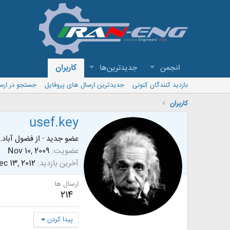
انجمن
جدیدترین‌ها
کاربران
بازدید کنندگان کنونی
جدیدترین ارسال های پروفایل
جستجو در ارس
کاربران
usef.key
عضو جدید
·
از
فضول آباد..
عضویت
Nov 10, 2009
آخرین بازدید
ec 13, 2012
ارسال ها
214
پیدا کردن