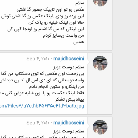
سلام
عکس رو تو اون تاپیک چطور گذاشتی
این زرده رو زدی..لینک عکس رو گذاشتی توش 
حالا اون لینک قبلیه رو پاک کن
این لینکی که من گذاشتم رو اونجا کپی کن
من واست ریسایز کردم
همین
Sep 4, 2010
majidhosseini
سلام دوست عزیز
بی زحمت اون عکسی که توی دسکتاپ من گذا
واسه دوستانی که ای دی اس ال ندارن دیدنش
من اینکارو واستون انجام دادم
فقط لینک عکست رو با اون قبلیه عوض کنی م
پیشاپیش تشکر
.com/Files7/a7cd1b45635e4fd3ba1b.jpg
Sep 4, 2010
majidhosseini
سلام دوست عزیز
بی زحمت اون عکسی که توی دسکتاپ من گذا