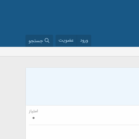
ورود
عضویت
جستجو
امتیاز
0