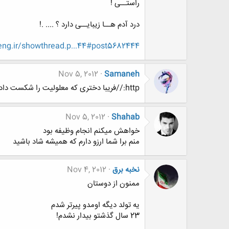
راستــی !
درد آدم هــا زیبایــی دارد ؟ .... .!
ng.ir/showthread.p...44#post5682444
Nov 5, 2012
Samaneh
http://فریبا دختری که معلولیت را شکست داد.
Nov 5, 2012
Shahab
خواهش میکنم انجام وظیفه بود
منم برا شما ارزو دارم که همیشه شاد باشید
نخبه برق
Nov 4, 2012
ممنون از دوستان
یه تولد دیگه اومدو پیرتر شدم
23 سال گذشتو بیدار نشدم!