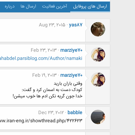
ارسال های پروفایل
آخرین فعالیت
ارسال ها
درباره
Aug 23, 2015
yas87
Feb 23, 2013
marziye70
hahabdel.parsiblog.com/Author/namaki
Feb 19, 2013
marziye70
وقتی باران بارید
کودک دست به اسمان کرد و گفت:
خدا جون گریه نکن ادم ها خوب میشن!
Dec 23, 2012
babble
ww.www.www.iran-eng.ir/showthread.php/422623