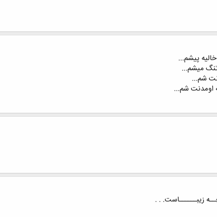
الیه پیشم...
نگ میشم...
ت شم...
 اومدنت شم...
ـه زیبــــــاست. . .