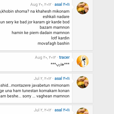
Aug 20, 2012
asal 2011
m,khobin shoma? na khahesh mikonam
eshkali nadare
ry ke bad jor karam gir karde bod...!!!
bazam mamnon
hamin ke piem dadain mamnon
lotf kardin
movafagh bashin
Aug 20, 2012
tracer
***هارپ***
Jul 2, 2012
asal 2011
ashid...montazere javabetun mimonam
e age una ham tunestan komakam konan
am beshe... sorry ... vaghean mamnon..
Jul 2, 2012
asal 2011