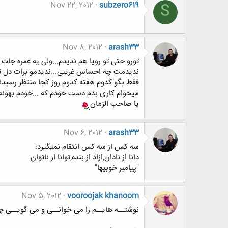
Nov 22, 2012
subzero619
S
Nov 8, 2012
arash33
تورو حتی تو رویا هم ندیدم...ولی یه عمره جات خ
ندیدمت چه احساس غریبی...ندیدمو برات دل ت
فقط بگو کدوم هفته کدوم روز کجا منتظر رسیدن
میخوام کاری بدم دست خودم که ...خودم بهونه
یا صاحب الزمان
Nov 6, 2012
arash33
سه کس از سه کس انتقام نمیگیرد:
دانا از نادان,ازاد از بنده,توانا از ناتوان
"پیامبر خوبیها"
Nov 5, 2012
vooroojak khanoom
نوشتــه هایــم را می خوانــی و می گویــی چـ