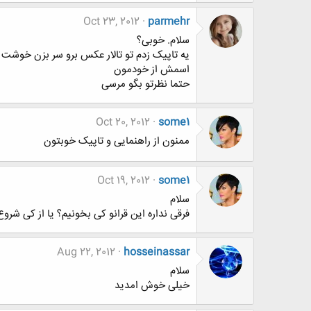
Oct 23, 2012
parmehr
سلام. خوبی؟
یه تاپیک زدم تو تالار عکس برو سر بزن خوشت 
اسمش از خودمون
حتما نظرتو بگو مرسی
Oct 20, 2012
some1
ممنون از راهنمایی و تاپیک خوبتون
Oct 19, 2012
some1
سلام
فرقی نداره این قرانو کی بخونیم؟ یا از کی شروع
Aug 22, 2012
hosseinassar
سلام
خیلی خوش امدید