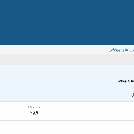
ال های پروفایل
یه ولیعصر
J
پسندها
289