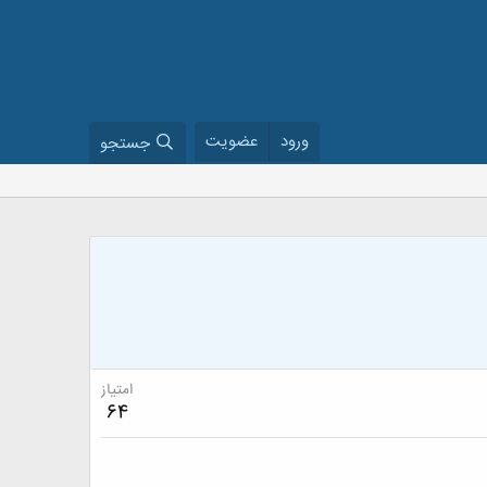
ورود
عضویت
جستجو
امتیاز
64