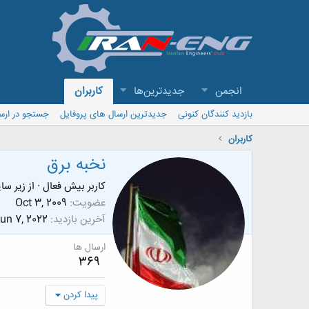
انجمن
جدیدترین‌ها
کاربران
بازدید کنندگان کنونی
جدیدترین ارسال های پروفایل
جستجو در ارس
کاربران
نخبه برق
کاربر بیش فعال
·
از
زیر سا
عضویت
Oct 3, 2009
آخرین بازدید
un 7, 2022
ارسال ها
369
پیدا کردن