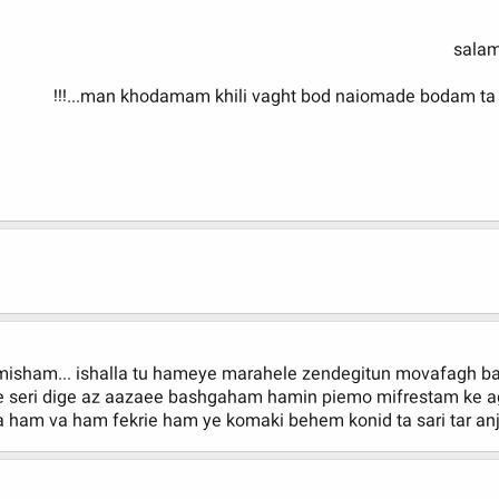
sala
man khodamam khili vaght bod naiomade bodam ta un se
sham... ishalla tu hameye marahele zendegitun movafagh b
e ye seri dige az aazaee bashgaham hamin piemo mifrestam k
a ham va ham fekrie ham ye komaki behem konid ta sari tar anj