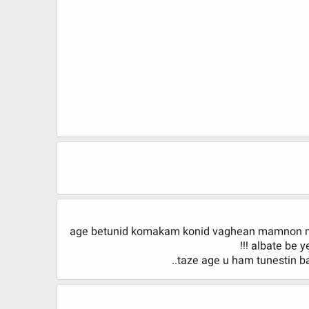
age betunid komakam konid vaghean mamnon mi
!!! albate b
taze age u ham tunestin b