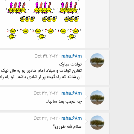
Oct 31, 2012
raha.68m
تولدت مبارک
تقارن تولدت و میلاد امام هادی رو به فال نیک 
ان شالله که زندگیت پر از شادی باشه...تو راه را
Oct 23, 2012
raha.68m
چه عجب بعد سالها..
Oct 23, 2012
raha.68m
سلام شه طوری؟