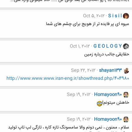
Oct 5, 2012
S i s i l
میوه ای پر فایده تر از هویج برای چشم های شما
Oct 1, 2012
G E O L O G Y
حقایقی جالب درباره زمین
Sep 22, 2012
shayan133
http://www.www.www.iran-eng.ir/showthread.php/404980
Sep 19, 2012
Homayoon90
خاهش میتونم!
Sep 19, 2012
Homayoon90
سلام ، ممنون ، نمی دونم والا سامسونگ تازه کاره ، تازگی لپ تاپ تولید