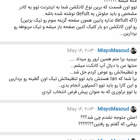
مگه میشه ؟؟؟؟؟؟
توو اون قسمت که برین نوع کانکشن شما به اینترنت توو یه کادر
مشخص و باید جلوش یه defult نوشته شده باشه .
(اگه defult نداره پایین همون سفحه گزینه سوم رو تیک بزنین)
رو اون کانکشن دو بار کلیک کنین صفحه باز میشه و تیک مربوطه رو
بردارین...
May 16, 2013
MisyoMasoud
ببینید برا منم همین ارور رو میداد ....
منتها من با دیال آپ کانکت میشم...
و تنظیماتش رو عوض کردم حل شد...
برا شما که lan هستش باید توو تنظیماتش تیک اون گطینه رو بردارین
و این کارا رو باید توو اکسپلورر انجام بدی...
یا توو براوزری که به عنوان پیش فرض انتخاب کردی
May 16, 2013
MisyoMasoud
اصلن متوجه نشدم چی شد؟؟؟
روشی که گفتم رو رفتین؟؟؟؟؟؟؟