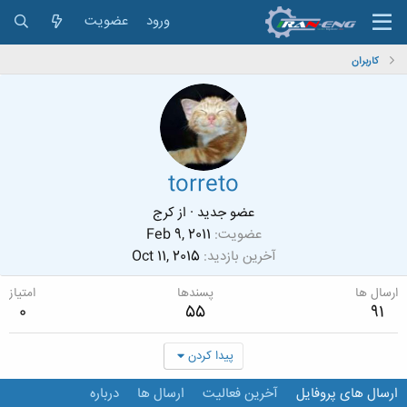
ورود
عضویت
کاربران
torreto
عضو جدید
·
از
کرج
عضویت
Feb 9, 2011
آخرین بازدید
Oct 11, 2015
ارسال ها
پسندها
امتیاز
0
55
91
پیدا کردن
ارسال های پروفایل
آخرین فعالیت
ارسال ها
درباره