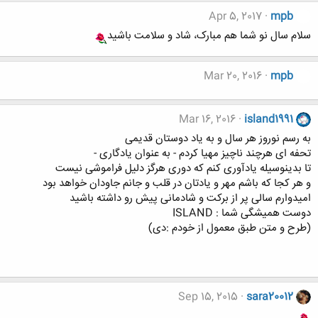
Apr 5, 2017
mpb
سلام سال نو شما هم مبارک، شاد و سلامت باشید
Mar 20, 2016
mpb
Mar 16, 2016
island1991
به رسم نوروز هر سال و به یاد دوستان قدیمی
تحفه ای هرچند ناچیز مهیا کردم - به عنوان یادگاری -
تا بدینوسیله یادآوری کنم که دوری هرگز دلیل فراموشی نیست
و هر کجا که باشم مهر و یادتان در قلب و جانم جاودان خواهد بود
امیدوارم سالی پر از برکت و شادمانی پیش رو داشته باشید
دوست همیشگی شما : ISLAND
(طرح و متن طبق معمول از خودم :دی)
Sep 15, 2015
sara20012