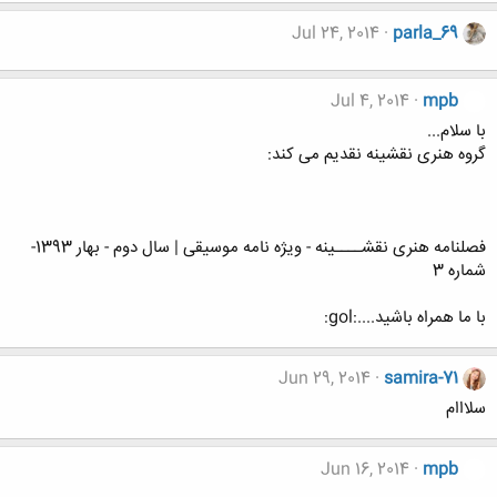
Jul 24, 2014
parla_69
Jul 4, 2014
mpb
با سلام...
گروه هنری نقشینه نقدیم می کند:
فصلنامه هنری نقشــــینه - ویژه نامه موسیقی | سال دوم - بهار 1393-
شماره 3
با ما همراه باشید....:gol:
Jun 29, 2014
samira-71
سلااام
Jun 16, 2014
mpb