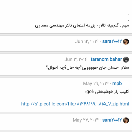
.
.
.
مهم : گنجینه تالار - رزومه اعضای تالار مهندسی معماری
Jun 12, 2014
sara20012
Jun 3, 2014
taranom bahar
سلام احسان جان خووووبی؟چه حال؟چه احوال؟
May 29, 2014
mpb
کلیپ راز خوشبختی :gol:
http://s1.picofile.com/file/81248199...815_V.zip.html
May 27, 2014
sara20012