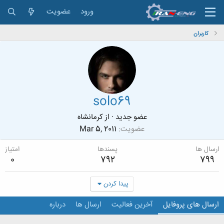
ورود
عضویت
کاربران
solo69
عضو جدید
·
از
کرمانشاه
عضویت
Mar 5, 2011
ارسال ها
پسندها
امتیاز
0
792
799
پیدا کردن
ارسال های پروفایل
آخرین فعالیت
ارسال ها
درباره