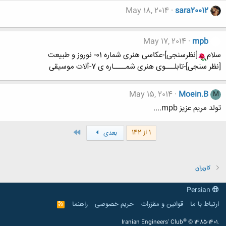
May 18, 2014
sara20012
May 17, 2014
mpb
سلام
[نظرسنجی]-عکاسی هنری شماره 01- نوروز و طبیعت
[نظر سنجی]-تابلـــوی هنری شمــــاره ی 7-آلات موسیقی
May 15, 2014
Moein.B
M
تولد مریم عزیز mpb....
آخر
1 از 142
بعدی
کاربران
Persian
ارتباط با ما
قوانین و مقرّرات
حریم خصوصی
راهنما
R
S
S
®
Iranian Engineers' Club
© 1385-1401.