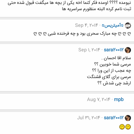
نیومده ؟؟؟؟ اومده فکر کنما اخه یکی از بچه ها میگفت قبول شده حتی
ثبت نامم کرده البته منظورم سراسریه ها
₪آمیتریس₪
Sep 4, 2014
ღ ღ ღ چه مبارک سحری بود و چه فرخنده شبی ღ ღ ღ
Sep 1, 2014
sara20012
سلام اقا احسان .
مرسی شما خوبین ؟؟
چه عجب از این ورا ؟؟
مرسی برای گلای قشنگت
ارشد چی شدش ؟؟
Aug 7, 2014
mpb
Jul 31, 2014
sara20012