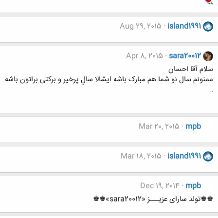
Aug 29, 2015
island1991
Apr 8, 2015
sara20012
سلام آقا احسان
ممنونم سال نو شما هم مبارک باشه ایشالا سالِ پرخیر و برکتی براتون باشه
.
Mar 20, 2015
mpb
Mar 18, 2015
island1991
Dec 19, 2014
mpb
♚♚تولد سارای عزیـــز «sara20012»♚♚