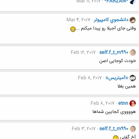
Mar 11, 2017
*FARZAN*
دانشجوي كامپيوتر
Mar 4, 2017
وقتی جای آجیلا رو پیدا میکنم ...
Feb 12, 2017
self.f_t_m990
خودت کوجایی اصن
₪آمیتریس₪
Feb 8, 2017
همین بغلا
Feb 8, 2017
etnn
هووووی کجایین شماها
Feb 3, 2017
self.f_t_m990
آخ گفتی