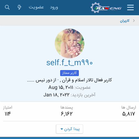
ورود
عضویت
کاربران
self.f_t_m990
کاربر ممتاز
کاربر فعال تالار اسلام و قرآن ,
·
از
دور نیس ......
عضویت
Aug 15, 2011
آخرین بازدید
Jan 18, 2022
ارسال ها
پسندها
امتیاز
114
6,162
5,817
پیدا کردن