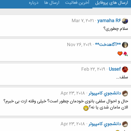
ارسال های پروفایل
آخرین فعالیت
ارسال ها
درباره
Mar 7, 2021
yamaha R6
سلام چطوری؟
**آگاهدخت**
Nov 26, 2019
Feb 22, 2019
Ussef
سلف...
دانشجوي كامپيوتر
Apr 23, 2018
حال و احوال سلفی بانوی خودمان چطور است؟ خیلی وقته ازت بی خبرم؟
الان مامان شدی یا نه؟
دانشجوي كامپيوتر
Apr 23, 2018