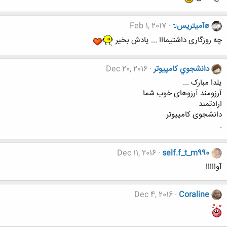
₪آمیتریس₪
Feb 1, 2017
چه روزگاری داشتیمااا ... یادش بخیر
دانشجوي كامپيوتر
Dec 20, 2016
یلدا مبارک ...
آرزومند آرزوهای خوب شما
ارادتمند
دانشجوی کامپیوتر
.
Dec 11, 2016
self.f_t_m990
آوااااا
Dec 4, 2016
Coraline