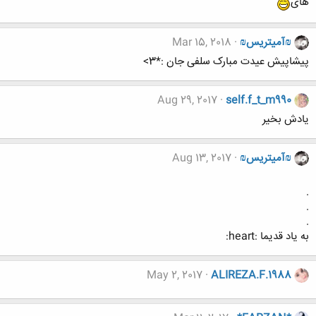
های
₪آمیتریس₪
Mar 15, 2018
پیشاپیش عیدت مبارک سلفی جان :*3>
Aug 29, 2017
self.f_t_m990
یادش بخیر
₪آمیتریس₪
Aug 13, 2017
.
.
.
به یاد قدیما :heart:
May 2, 2017
ALIREZA.F.1988