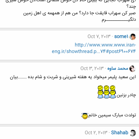
ای سهراب کجایی که ببینی حالا دل خوش مثقالی است!دل خوش سیری
چند؟
صبر کن سهراب قایقت جا دارد؟ من هم از همهمه ی اهل زمین
دلگیــــــــــــرم
Oct 7, 2013
some1
http://www.www.www.iran-
eng.ir/showthread.p...74#post6900674
محمد ساوه
Oct 3, 2013
این سعید پلیمر میخواد یه هفته شیرینی و شربت و شام بده .......بیان
چادر بزنین
تولدت مبارک سیمین خانم
Oct 2, 2013
Shahab