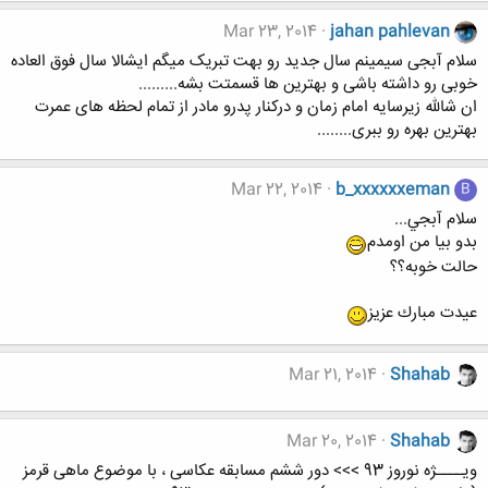
Mar 23, 2014
jahan pahlevan
سلام آبجی سیمینم سال جدید رو بهت تبریک میگم ایشالا سال فوق العاده
خوبی رو داشته باشی و بهترین ها قسمتت بشه.........
ان شالله زیرسایه امام زمان و درکنار پدرو مادر از تمام لحظه های عمرت
بهترین بهره رو ببری........
Mar 22, 2014
b_xxxxxxeman
B
سلام آبجي...
بدو بيا من اومدم
حالت خوبه؟؟
عيدت مبارك عزيز
Mar 21, 2014
Shahab
Mar 20, 2014
Shahab
ویــــژه نوروز 93 >>> دور ششم مسابقه عکاسی ، با موضوع ماهی قرمز