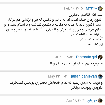
Feb 16, 2015
M2360
بسم الله القاصم الجبارین
اکنون زمان جنگ است اما نه با تیر و ترکش که تیر و ترکشی هم در کار
است. اکنون باید با رسانه به مقابله با دشمن شتافت و با اسلام ستیزی و
اسلام هراسی و هزاران تیر مرئی و نا مرئی دیگر با سینه ای ستبر و سری
برافراشته ، مقابله نمود.
آمده ام که بمانم.
إن شاء الله...
Jun 11, 2014
fantastic girl
جیم-پ متهم ردیف اول س ر ب ا ز ی!!
May 22, 2014
jahan pahlevan
و نوبت به مردی رسید که تمام افتخارش بختیاری بودنش است(رضا
داوودی پیوندت مبارک)
مهربان
Apr 16, 2014