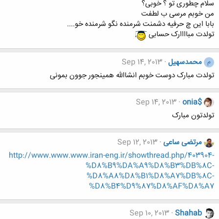
سلام چطوری تو ؟ خوبی؟
من خوبم مرسی ب لطفت
بابا این چ حرفیه دشمنت شرمنده نگو شرمنده خو....
تولدت مباااارک حسابی
محمدسهیل
Sep 14, 2013
م
تولدت مبارک دوست خوبم انشاالله همینجور جوون بمونی
Sep 14, 2013
onia$
تولدتون مبارک
مرتضی ساعی
Sep 12, 2013
http://www.www.www.iran-eng.ir/showthread.php/403904-
%D8%B9%DA%A9%D8%B3%DB%8C-
%D8%A8%D8%B1%D8%A7%DB%8C-
%D8%B4%D9%87%D8%AF%D8%A7
Sep 10, 2013
Shahab