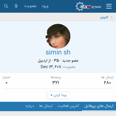
ورود
عضویت
کاربران
simin sh
عضو جدید
·
35
·
از
اردبیل
عضویت
Dec 13, 2011
ارسال ها
پسندها
امتیاز
0
321
280
پیدا کردن
ارسال های پروفایل
آخرین فعالیت
ارسال ها
درباره