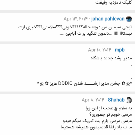
کلیک نامزدیه رفیقت
Apr 13, 2014
jahan pahlevan
آبجی سیمین من درچه حاله؟؟؟؟؟خوبی؟؟؟سلامتی؟؟؟خبری ازت
نیستاااااااا....دلمون تنگید برات آباجی......
Apr 10, 2014
mpb
مدیر ارشد جدید باشگاه
.
.
.
*ஜ ✿ جشن مدیر ارشــــد شدن DDDIQ عزیز ✿ ஜ *
Apr 8, 2014
Shahab
به سلام چ عجب از این ورا
مرسی خوبم تو چطوری؟
مرسی مرسی بازم بت تبریک میگم عیدو
ما ب یاد رفقا قدیمیمون همیشه هستیما