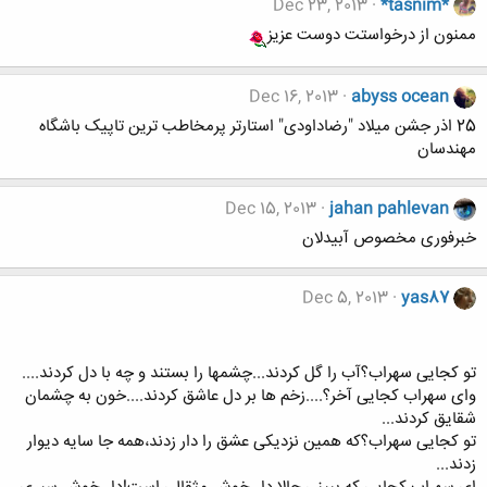
Dec 23, 2013
*tasnim*
ممنون از درخواستت دوست عزیز
Dec 16, 2013
abyss ocean
25 اذر جشن میلاد "رضاداودی" استارتر پرمخاطب ترین تاپیک باشگاه
مهندسان
Dec 15, 2013
jahan pahlevan
خبرفوری مخصوص آبیدلان
Dec 5, 2013
yas87
تو کجایی سهراب؟آب را گل کردند...چشمها را بستند و چه با دل کردند....
وای سهراب کجایی آخر؟....زخم ها بر دل عاشق کردند....خون به چشمان
شقایق کردند...
تو کجایی سهراب؟که همین نزدیکی عشق را دار زدند،همه جا سایه دیوار
زدند...