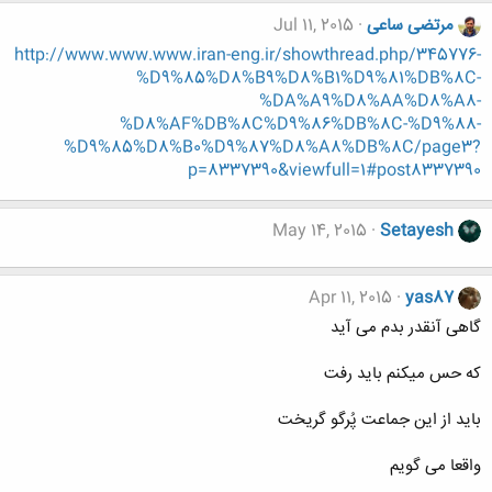
مرتضی ساعی
Jul 11, 2015
http://www.www.www.iran-eng.ir/showthread.php/345776-
%D9%85%D8%B9%D8%B1%D9%81%DB%8C-
%DA%A9%D8%AA%D8%A8-
%D8%AF%DB%8C%D9%86%DB%8C-%D9%88-
%D9%85%D8%B0%D9%87%D8%A8%DB%8C/page3?
p=8337390&viewfull=1#post8337390
May 14, 2015
Setayesh
Apr 11, 2015
yas87
گاهی آنقدر بدم می آید
که حس میکنم باید رفت
باید از این جماعت پُرگو گریخت
واقعا می گویم