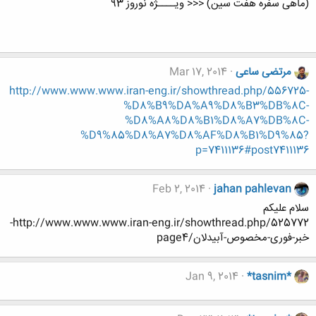
(ماهی سفره هفت سین) <<< ویــــژه نوروز 93
مرتضی ساعی
Mar 17, 2014
http://www.www.www.iran-eng.ir/showthread.php/556725-
%D8%B9%DA%A9%D8%B3%DB%8C-
%D8%A8%D8%B1%D8%A7%DB%8C-
%D9%85%D8%A7%D8%AF%D8%B1%D9%85?
p=7411136#post7411136
Feb 2, 2014
jahan pahlevan
سلام علیکم
http://www.www.www.iran-eng.ir/showthread.php/525772-
خبر-فوری-مخصوص-آبیدلان/page4
Jan 9, 2014
*tasnim*