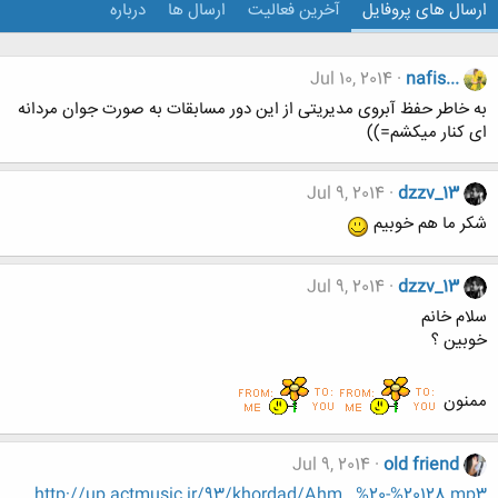
ارسال های پروفایل
آخرین فعالیت
ارسال ها
درباره
Jul 10, 2014
nafis...
به خاطر حفظ آبروی مدیریتی از این دور مسابقات به صورت جوان مردانه
ای کنار میکشم=))
Jul 9, 2014
dzzv_13
شکر ما هم خوبیم
Jul 9, 2014
dzzv_13
سلام خانم
خوبین ؟
ممنون
Jul 9, 2014
old friend
http://up.actmusic.ir/93/khordad/Ahm...%20-%20128.mp3