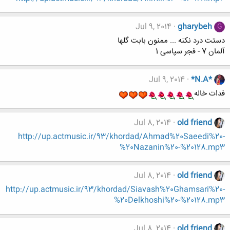
Jul 9, 2014
gharybeh
G
دستت درد نکنه ... ممنون بابت گلها
آلمان 7 - فجر سپاسی 1
Jul 9, 2014
*N.A*
فدات خاله
Jul 8, 2014
old friend
http://up.actmusic.ir/93/khordad/Ahmad%20Saeedi%20-
%20Nazanin%20-%20128.mp3
Jul 8, 2014
old friend
http://up.actmusic.ir/93/khordad/Siavash%20Ghamsari%20-
%20Delkhoshi%20-%20128.mp3
Jul 8, 2014
old friend