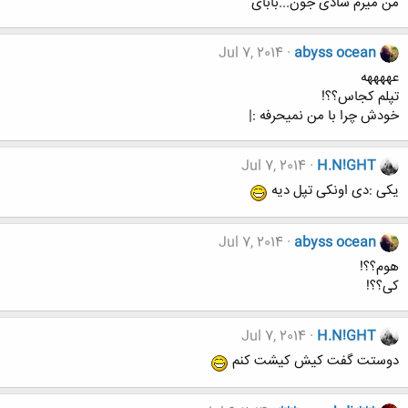
من میرم شادی جون...بابای
Jul 7, 2014
abyss ocean
عههههه
تپلم کجاس؟؟!
خودش چرا با من نمیحرفه :|
Jul 7, 2014
H.N!GHT
یکی :دی اونکی تپل دیه
Jul 7, 2014
abyss ocean
هوم؟؟!
کی؟؟!
Jul 7, 2014
H.N!GHT
دوستت گفت کیش کیشت کنم