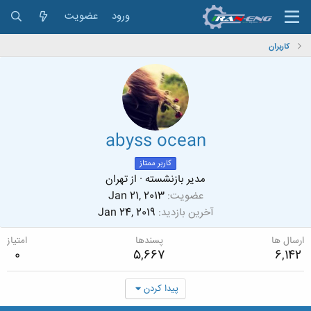
ورود
عضویت
کاربران
abyss ocean
کاربر ممتاز
مدیر بازنشسته
·
از
تهران
عضویت
Jan 21, 2013
آخرین بازدید
Jan 24, 2019
ارسال ها
پسندها
امتیاز
0
5,667
6,142
پیدا کردن