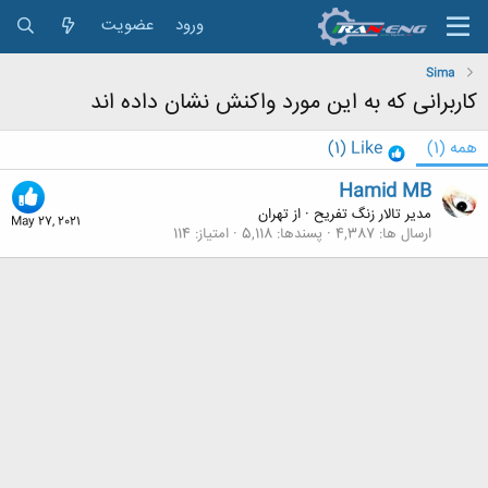
ورود
عضویت
Sima
کاربرانی که به این مورد واکنش نشان داده اند
همه
(1)
Like
(1)
Hamid MB
مدیر تالار زنگ تفریح
·
از
تهران
May 27, 2021
ارسال ها
4,387
پسندها
5,118
امتیاز
114