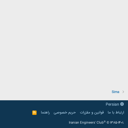
Sima
Persian
ارتباط با ما
قوانین و مقرّرات
حریم خصوصی
راهنما
R
S
S
®
Iranian Engineers' Club
© 1385-1401.