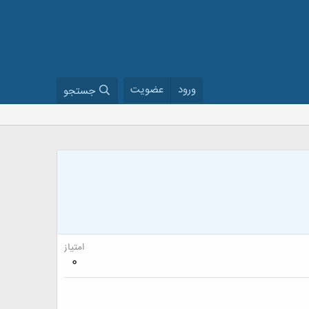
ورود
عضویت
جستجو
امتیاز
0