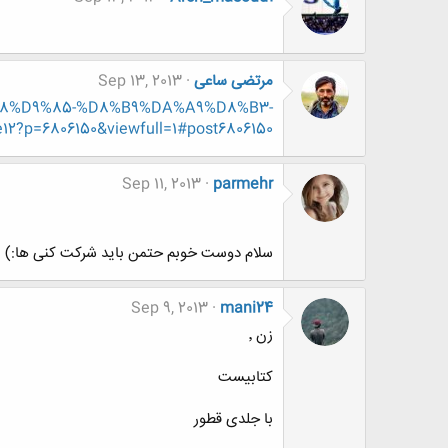
مرتضی ساعی
Sep 13, 2013
9%88%D9%85-%D8%B9%DA%A9%D8%B3-
=6806150&viewfull=1#post6806150
Sep 11, 2013
parmehr
سلام دوست خوبم حتمن باید شرکت کنی ها:)
Sep 9, 2013
mani24
زن ٬
کتابیست
با جلدی قطور