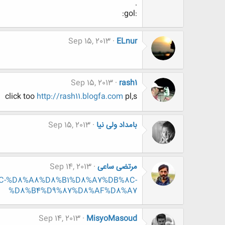
.
:gol:
Sep 15, 2013
ELnur
Sep 15, 2013
rash1
click too
http://rash11.blogfa.com
pl,s
بامداد ولی نیا
Sep 15, 2013
مرتضی ساعی
Sep 14, 2013
B%8C-%D8%A8%D8%B1%D8%A7%DB%8C-
%D8%B4%D9%87%D8%AF%D8%A7
Sep 14, 2013
MisyoMasoud