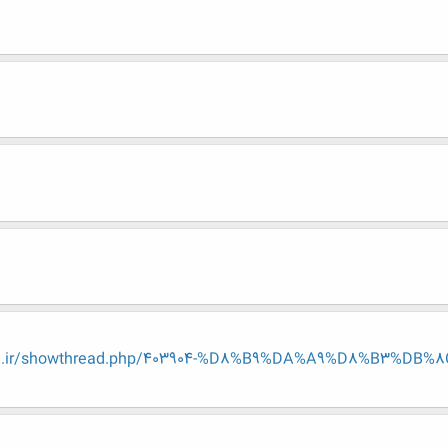
eng.ir/showthread.php/403904-%D8%B9%DA%A9%D8%B3%D