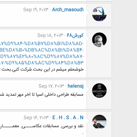
Sep 19, 2013
Arch_masoud1
کورش68
Sep 18, 2013
D8%A7%D9%84-%D8%B7%D8%B1%D8%AD-
BE%D8%B0%DB%8C%D8%B1%D8%B4-
9%87%E2%80%8C%D9%87%D8%A7-
7-%D9%85%D8%AC%D9%84%D8%B3
خوشحلم میشم در این بحث شرکت کنی.بحث تف
Sep 17, 2013
helensj
مسابقه طراحی داخلی اسپا تا اخر مهر تمدید شد
Sep 16, 2013
E . H . S . A . N
نقد و بررسی ِ مسابقات عکاســــی ِ معمـــــاری شماره 05 
.