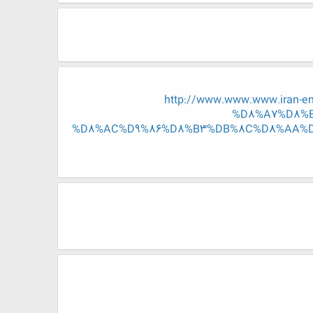
http://www.www.www.iran
%D8%A7%D8%B
%D8%AC%D9%86%D8%B3%DB%8C%D8%AA%D