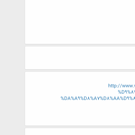
http://ww
%D9%8
%DA%A9%D8%A7%D8%AA%D9%87