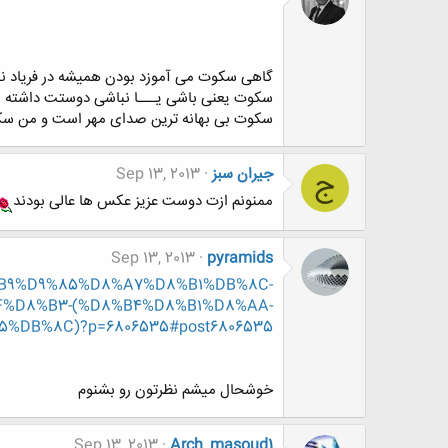
گاهى سکوت مى آموزد بودن همیشه در فریاد ن
سکوت یعنى باشى یـــا نباشى دوستت داشته ب
سکوت بی بهانه ترین صدای مهر است و من سکو
جیران سبز
Sep 13, 2013
ج
ممنونم ازت دوست عزیز عکس ها عالی بودند
Sep 13, 2013
pyramids
%D8%B9%D9%85%D8%A7%D8%B1%DB%8C-
%D8%B3-(%D8%B4%D8%B1%D8%AA-
DB%8C)?p=6806535#post6806535
خوشحال میشم نظرتون رو بشنوم
Sep 13, 2013
Arch_masoud1