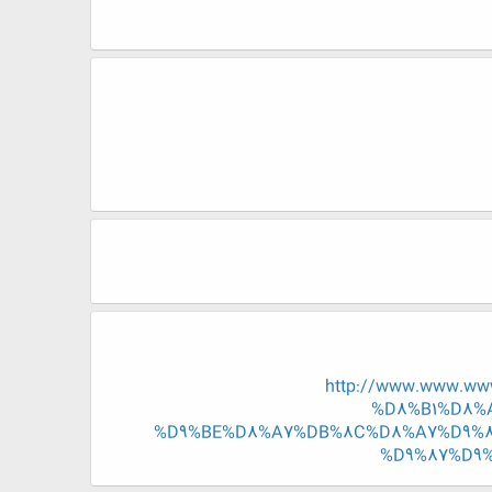
http://www.www.w
%D8%B1%D8%
%D9%BE%D8%A7%DB%8C%D8%A7%D9%8
%D9%87%D9%