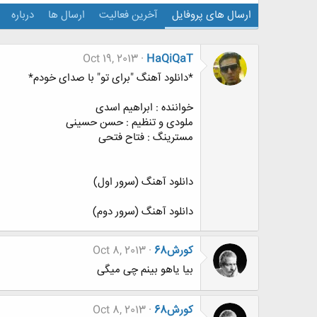
ارسال های پروفایل
آخرین فعالیت
ارسال ها
درباره
Oct 19, 2013
HaQiQaT
*دانلود آهنگ "برای تو" با صدای خودم*
خواننده : ابراهیم اسدی
ملودی و تنظیم : حسن حسینی
مسترینگ : فتاح فتحی
دانلود آهنگ (سرور اول)
دانلود آهنگ (سرور دوم)
کورش68
Oct 8, 2013
بیا یاهو بینم چی میگی
کورش68
Oct 8, 2013