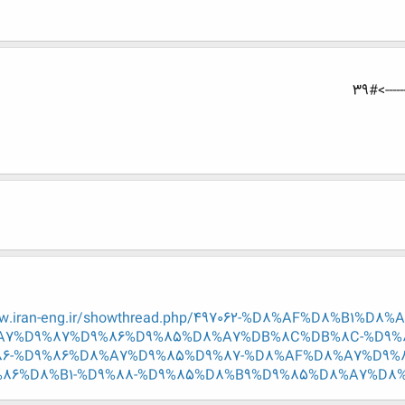
ww.iran-eng.ir/showthread.php/497062-%D8%AF%D8%B1
A7%D9%87%D9%86%D9%85%D8%A7%DB%8C%DB%8C-%D9%
6-%D9%86%D8%A7%D9%85%D9%87-%D8%AF%D8%A7%D9%
86%D8%B1-%D9%88-%D9%85%D8%B9%D9%85%D8%A7%D8%B1