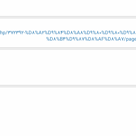
hread.php/372392-%D8%A2%D9%84%D8%A8%D9%80%D9%80%D
%D8%B4%D9%87%D8%AF%D8%A7/page12?p