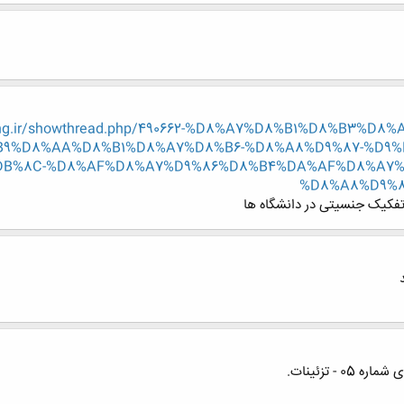
-eng.ir/showthread.php/490662-%D8%A7%D8%B1%D8%B3%
9%D8%AA%D8%B1%D8%A7%D8%B6-%D8%A8%D9%87-%D9%
B%8C-%D8%AF%D8%A7%D9%86%D8%B4%DA%AF%D8%A7%D
%D8%A8%D9%8
کیک جنسیتی در دانشگاه ها
- تزئینات.