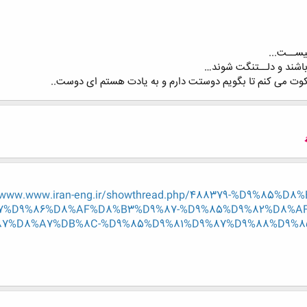
یســت...
اشند و دلــتنگت شوند…
ت می کنم تا بگویم دوستت دارم و به یادت هستم ای دوست..
w.www.www.iran-eng.ir/showthread.php/488379-%D9%85
7%D9%86%D8%AF%D8%B3%D9%87-%D9%85%D9%82%D8%AF
%D8%A7%DB%8C-%D9%85%D9%81%D9%87%D9%88%D9%85%