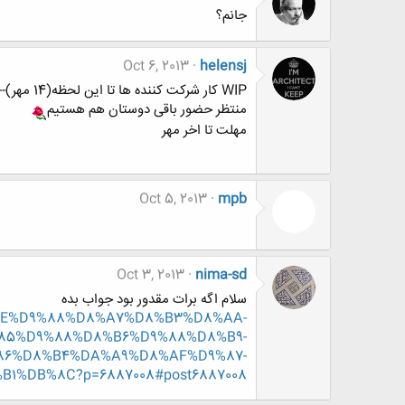
جانم؟
Oct 6, 2013
helensj
WIP کار شرکت کننده ها تا این لحظه(14 مهر)------->#39
منتظر حضور باقی دوستان هم هستیم
مهلت تا اخر مهر
Oct 5, 2013
mpb
Oct 3, 2013
nima-sd
سلام اگه برات مقدور بود جواب بده
%D8%AE%D9%88%D8%A7%D8%B3%D8%AA-
85%D9%88%D8%B6%D9%88%D8%B9-
86%D8%B4%DA%A9%D8%AF%D9%87-
%DB%8C?p=6887008#post6887008