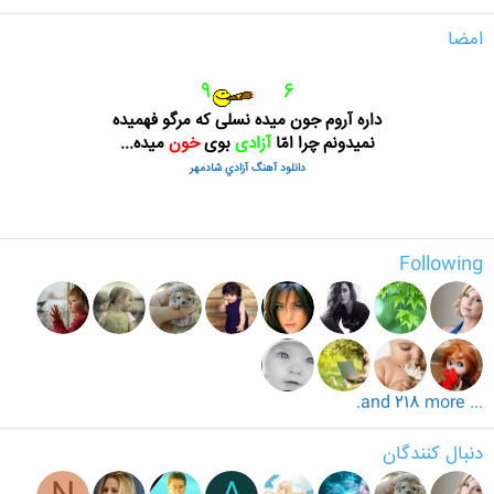
امضا
9
6
داره آروم جون
ميده نسل
ی
كه مرگو فهميده
نميدونم چرا امّا
آزاد
ی
بو
ی
خون
ميده...
دانلود آهنگ آزادي شادمهر
Following
... and 218 more.
دنبال کنندگان