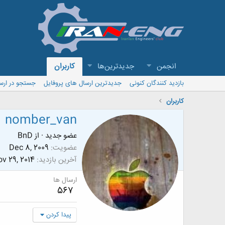
انجمن
جدیدترین‌ها
کاربران
بازدید کنندگان کنونی
جدیدترین ارسال های پروفایل
جستجو در ارس
کاربران
nomber_van
عضو جدید
·
از
BnD
عضویت
Dec 8, 2009
آخرین بازدید
v 29, 2014
ارسال ها
567
پیدا کردن