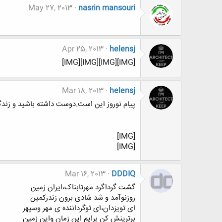
May 27, 2013
nasrin mansouri
Apr 25, 2013
helensj
[IMG][IMG][IMG][IMG]
Mar 18, 2013
helensj
پیام نوروز این است.دوست داشته باشید و زند
[IMG]
[IMG]
Mar 16, 2013
DDDIQ
گشت گرداگرد مهرتابناک،ایران زمین
روزنوآمد و شد شادی برون زندرکمین
ای تویزدان،ای توگرداننده ی مهر وسپهر
برترینش کن برایم این زمان واین زمین