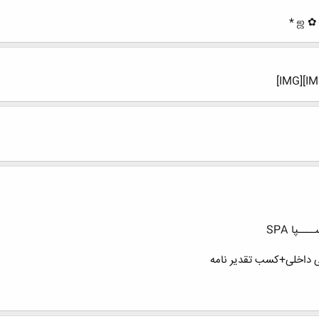
ـپا SPA