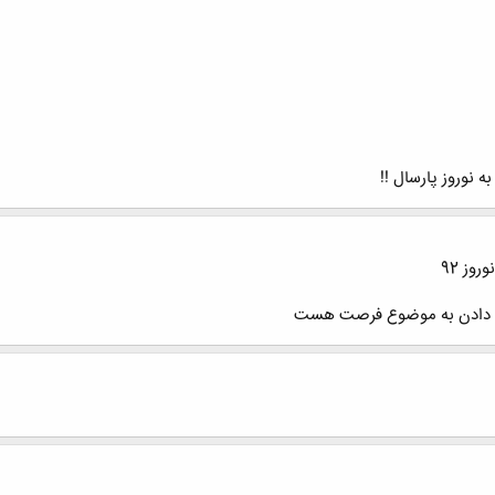
 نوروز پارسال !!
وز 92