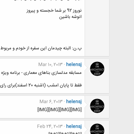
نوروز 92 بر شما خجسته و پیروز
انوشه باشین
پ.ن: البته چیدمان این سفره از خودم و مربوط به
Mar 10, 2013
helensj
مسابقه مدلسازی بناهای معماری - برنامه ویژه نور
فقط تا پایان امشب (1شنبه 20 اسفند)برای رای دادن به موضوع فرصت هست
Mar 6, 2013
helensj
[IMG][IMG][IMG][IMG]
Feb 24, 2013
helensj