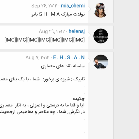
Sep 26, 2012
mis_chemi
تولدت مبارک S H I M A بانو
Aug 29, 2012
helensj
[IMG][IMG][IMG][IMG][IMG][IMG][IMG]
Aug 7, 2012
E . H . S . A . N
سلسله نقد های معماری
تاپیک : شیوه ی برخورد ِ شما ، با یک بنای معما
.
.
چکیده :
آیا واقعا ما به درستی و اصولی ، به آثار ِ معمار
در نگرش ِ شما ، چه عناصر و مفاهیمی ارجحیت دا
.
.
.
.