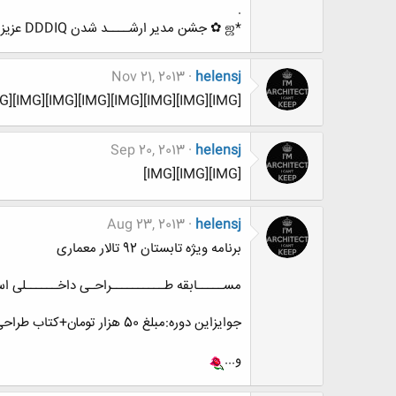
.
*ஜ ✿ جشن مدیر ارشــــد شدن DDDIQ عزیز ✿ ஜ *
Nov 21, 2013
helensj
[IMG][IMG][IMG][IMG][IMG][IMG][IMG][IMG][IMG]
Sep 20, 2013
helensj
[IMG][IMG][IMG]
Aug 23, 2013
helensj
برنامه ویژه تابستان 92 تالار معماری
مســـــابقه طــــــــــراحـی داخــــــلی اســـ
جوایزاین دوره:مبلغ 50 هزار تومان+کتاب طراحی داخلی+کسب تقدیر نامه
و...