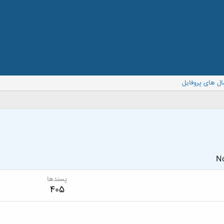
ال های پروفایل
No
پسندها
405