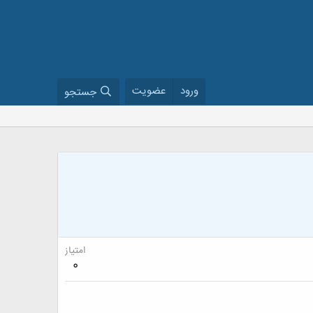
ورود
عضویت
جستجو
امتیاز
0