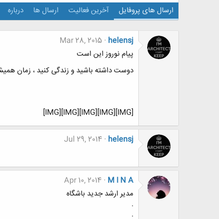
ارسال های پروفایل
آخرین فعالیت
ارسال ها
درباره
Mar 28, 2015
helensj
پیام نوروز این است
دوست داشته باشید و زندگی کنید ، زمان همیشه
[IMG][IMG][IMG][IMG][IMG]
Jul 29, 2014
helensj
Apr 10, 2014
M I N A
مدیر ارشد جدید باشگاه
.
.