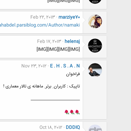
[IMG][IMG][IMG]
Feb 22, 2013
marziye70
hahabdel.parsiblog.com/Author/namaki
Feb 17, 2013
helensj
[IMG][IMG][IMG][IMG]
Nov 23, 2012
E . H . S . A . N
فراخوان
تاپیک : کاربران ِ برتر ِ ماهانه ی تالار معماری !
________________________
Oct 18, 2012
DDDIQ