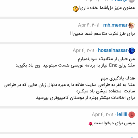
ممنون عزيز دل!شما لطف داري!
Apr 4, 2011
mh.memar
برای طرز فکرت متاسفم فقط همین!!
Apr 4, 2011
hosseinassar
من خیلی از مکانیک سردرنمیارم
مثلا برای Cnc نیاز به برنامه نویسی هست میتونید اون یاد بگیرید
هدف یادگیری مهم
مثلا یه نفر به طراحی سایت علاقه داره میره دنبال زبان هایی که در طراحی
سایت استفاده میشن یاد میگیره
برای اطلاعات بیشتر بهتره از دوستان کامپیوتری بپرسید
Apr 4, 2011
leiliii
L
مرسی‌ برای درخواستت