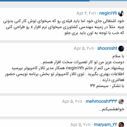
Apr 6, 2011
negin17h
خود اشتغالی جای خود اما باید فیلدی رو که میخوای توش کار کنی بدونی
چیه. مثلاً در زمینه مهندسی کشاورزی میخوای نرم افزار x رو طراحی کنی
که خب با توجه به اون باید بری جلو.
Apr 5, 2011
shoonisht
با سلام
دوست عزیز من تو کار تعمیرات سخت افزار هستم .
پیشنهاد می کنم از خانم negin17h همکار مدیر تالار کامپیوتر بپرسید
اطلاعات بهتری بگیرید . توی تالار کامپیوتر تو بخش برنامه نویسی حضور
فعالتری دارند .
با تشکر - سیستم 32
Apr 5, 2011
mehrnoosh333
خواهشمیکنم...
Apr 5, 2011
maryam_22