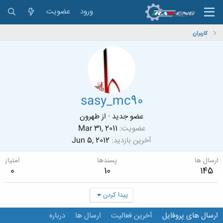
ورود
عضویت
کاربران
sasy_mc90
عضو جدید
·
از
طهرون
عضویت
Mar 31, 2011
آخرین بازدید
Jun 5, 2012
ارسال ها
پسندها
امتیاز
0
10
145
پیدا کردن
ارسال های پروفایل
آخرین فعالیت
ارسال ها
درباره