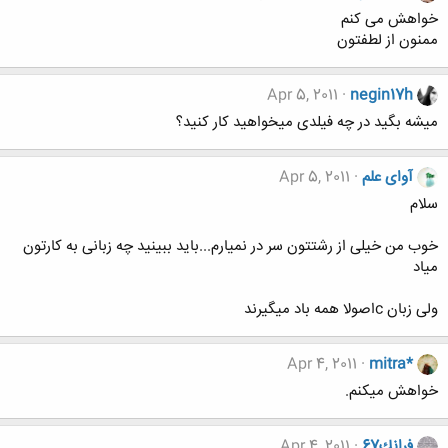
خواهش می کنم
ممنون از لطفتون
Apr 5, 2011
negin17h
میشه بگید در چه فیلدی میخواهید کار کنید؟
آوای علم
Apr 5, 2011
سلام
خوب من خیلی از رشتتون سر در نمیارم...باید ببینید چه زبانی به کارتون
میاد
ولی زبان cاصولا همه باد میگیرند
Apr 4, 2011
mitra*
خواهش میکنم.
فرانك67
Apr 4, 2011