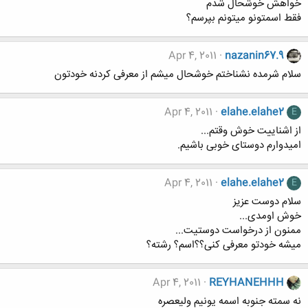
خواهش خوشحال شدم
فقط اسمتونو میتونم بپرسم؟
Apr 4, 2011
nazanin67.9
سلام شرمده نشناختم خوشحال میشم از معرفی کردنه خودتون
Apr 4, 2011
elahe.elahe2
E
از اشناییت خوش وقتم...
امیدوارم دوستای خوبی باشیم.
Apr 4, 2011
elahe.elahe2
E
سلام دوست عزیز
خوش اومدی...
ممنون از درخواست دوستیت...
میشه خودتو معرفی کنی؟؟اسم؟ رشته؟
Apr 4, 2011
REYHANEHHH
نه سمته جنوبه اسمه يونيم وليعصره