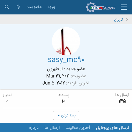
ورود
عضویت
کاربران
sasy_mc90
عضو جدید
·
از
طهرون
عضویت
Mar 31, 2011
آخرین بازدید
Jun 5, 2012
ارسال ها
پسندها
امتیاز
0
10
145
پیدا کردن
ارسال های پروفایل
آخرین فعالیت
ارسال ها
درباره