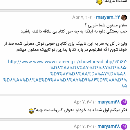
اسمت مریمه؟
Apr 7, 2011
maryam_22
سلام ممنون شما خوبی ؟
خب بستگی داره به اینکه به چه جور کتابایی علاقه داشته باشید
ولی در کل یه سر به این تاپیک بزن کتابای خوبی توش معرفی شده بعد از
خوندشون اگه نظرتونم در باره کتابا بذارین تو تاپیک ممنون میشم
http://www.www.www.iran-eng.ir/showthread.php/191167-
%D8%A8%D8%A7-%D9%87%D9%85-
%D9%83%D8%AA%D8%A7%D8%A8-
%D8%A8%D8%AE%D9%88%D8%A7%D9%86%D9%8A%D9%
85
Apr 7, 2011
maryam28
M
فکر میکنم اول شما باید خودتو معرفی کنی،اسمت چیه؟
Apr 7, 2011
maryam28
M