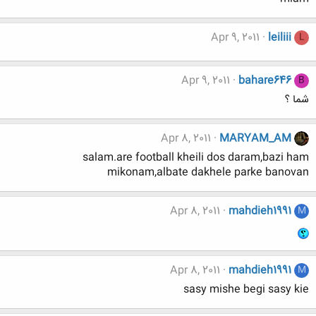
Apr 9, 2011
leiliii
L
Apr 9, 2011
bahare646
B
شما ؟
Apr 8, 2011
MARYAM_AM
salam.are football kheili dos daram,bazi ham
mikonam,albate dakhele parke banovan
Apr 8, 2011
mahdieh1991
M
Apr 8, 2011
mahdieh1991
M
sasy mishe begi sasy kie