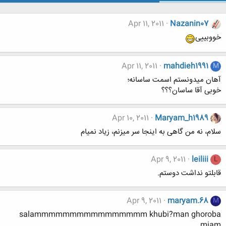
Apr 11, 2011
Nazanin07
خووبییی
Apr 11, 2011
mahdieh1991
M
آهان میدونستم اسمت ساسانه؛
خوبی آقا ساسان؟؟؟
Apr 10, 2011
Maryam_h1989
سلام، نه من گاهی به اینجا سر میزنم، زیاد نمیام
Apr 9, 2011
leiliii
L
قابلتو نداشت دوستم.
Apr 9, 2011
maryam.68
M
salammmmmmmmmmmmmmmm khubi?man ghoroba
miam