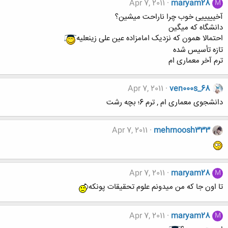
Apr 7, 2011
maryam28
M
آخیییییی خوب چرا ناراحت میشین؟
دانشگاه که میگین
احتمالا همون که نزدیک امامزاده عین علی زینعلیه
تازه تأسیس شده
ترم آخر معماری ام
Apr 7, 2011
ven000s_68
دانشجوی معماری ام , ترم 6؛ بچه رشت
Apr 7, 2011
mehrnoosh333
Apr 7, 2011
maryam28
M
تا اون جا که من میدونم علوم تحقیقات پونکه
Apr 7, 2011
maryam28
M