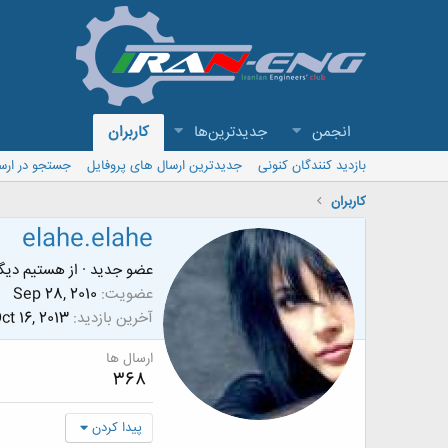
انجمن
جدیدترین‌ها
کاربران
بازدید کنندگان کنونی
جدیدترین ارسال های پروفایل
جستجو در ارس
کاربران
elahe.elahe
عضو جدید
·
از
هستیم دیگه....
عضویت
Sep 28, 2010
آخرین بازدید
ct 16, 2013
ارسال ها
368
پیدا کردن