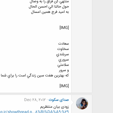
منتهي كن فراق را به وصال
حول حالنا الي احسن الحال
به اميد فرج همين امسال
[IMG]
سعادت
سخاوت
سربلندي
سروري
سلامتي
و سرور
كه بهترين هفت سين زندگي است را براي شما 
[IMG]
صدای سکوت
Dec 28, 2012
زودی بیان منتظریم
g.ir/showthread.p...8%B1%DA%A9-%29