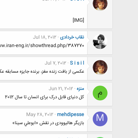
[IMG]
نقاب خردادی
Jul 18, 2012
http://www.www.www.iran-eng.ir/showthread.php/387270-
Jul 7, 2012
S i s i l
عکسی از بافت زنده مغز، برنده جایزه مسابقه ع
منزه
Jun 21, 2012
م
کل دنیای قابل درک برای انسان تا سال 2012
May 28, 2012
mehdipesse
M
بازیگر هالیوودی در نقش «ابوعلي سينا»