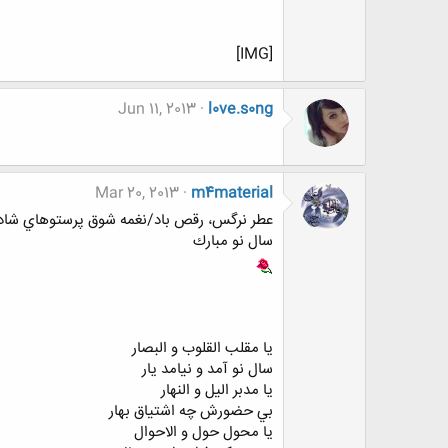
[IMG]
Jun 11, 2013
l0ve.s0ng
Mar 20, 2013
m4material
عطر نرگس، رقص باد/نغمه شوق پرستوهاي شاد/
سال نو مبارك
يا مقلب القلوب و البصار
سال نو آمد و نيامد يار
يا مدبر اليل و النهار
بي حضورش چه اشتياق بهار
يا محول حول و الاحوال