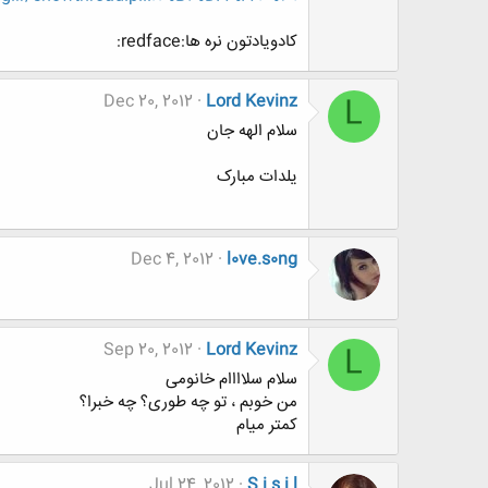
کادویادتون نره ها:redface:
Dec 20, 2012
Lord Kevinz
L
سلام الهه جان
یلدات مبارک
Dec 4, 2012
l0ve.s0ng
Sep 20, 2012
Lord Kevinz
L
سلام سلاااام خانومی
من خوبم ، تو چه طوری؟ چه خبرا؟
کمتر میام
Jul 24, 2012
S i s i l