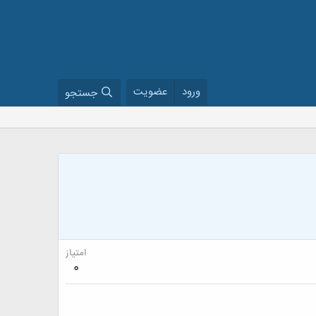
ورود
عضویت
جستجو
امتیاز
0