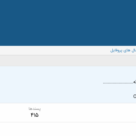
ال های پروفایل
.....................
O
پسندها
415