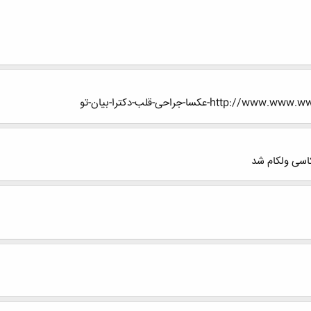
عکسا-جراحی-قلب-دکترا-بیان-تو
کاسی ولکام شد