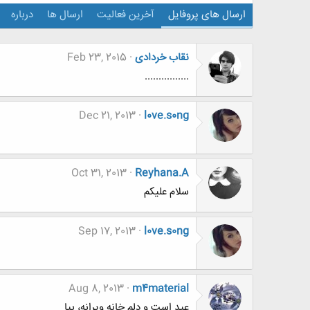
ارسال های پروفایل
آخرین فعالیت
ارسال ها
درباره
نقاب خردادی
Feb 23, 2015
................
Dec 21, 2013
l0ve.s0ng
Oct 31, 2013
Reyhana.A
سلام علیکم
Sep 17, 2013
l0ve.s0ng
Aug 8, 2013
m4material
عید است و دلم خانه ویرانه، بیا