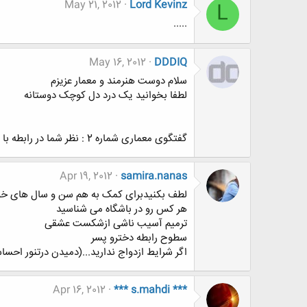
May 21, 2012
Lord Kevinz
L
.....
May 16, 2012
DDDIQ
سلام دوست هنرمند و معمار عزیزم
لطفا بخوانید یک درد دل کوچک دوستانه
گفتگوی معماری شماره 2 : نظر شما در رابطه با کرکسیون و نقد پروژه در دانشگاه ها و فضای مجازی
Apr 19, 2012
samira.nanas
لطف بکنیدبرای کمک به هم سن و سال های خود
هر کس رو در باشگاه می شناسید
ترمیم آسیب ناشی ازشکست عشقی
سطوح رابطه دخترو پسر
اگر شرایط ازدواج ندارید...(دمیدن درتنور احس
Apr 16, 2012
*** s.mahdi ***