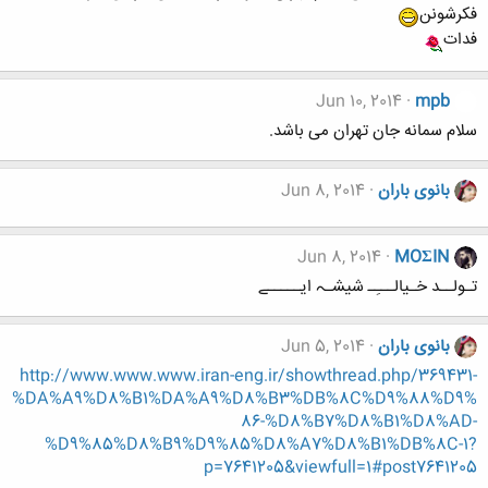
فکرشونن
فدات
Jun 10, 2014
mpb
سلام سمانه جان تهران می باشد.
بانوی باران
Jun 8, 2014
Jun 8, 2014
MOΣIN
تـولــد خـیالـــِـ شیشـہ ایـــــے
بانوی باران
Jun 5, 2014
http://www.www.www.iran-eng.ir/showthread.php/369431-
%DA%A9%D8%B1%DA%A9%D8%B3%DB%8C%D9%88%D9%
86-%D8%B7%D8%B1%D8%AD-
%D9%85%D8%B9%D9%85%D8%A7%D8%B1%DB%8C-1?
p=7641205&viewfull=1#post7641205