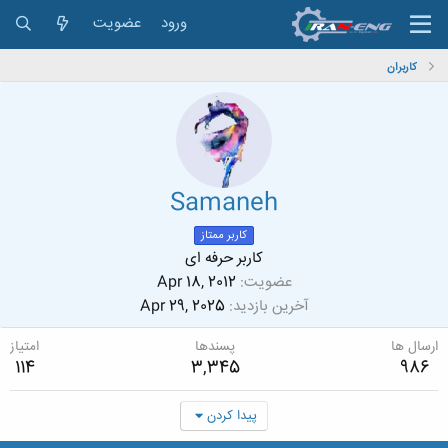
ورود
عضویت
کاربران
Samaneh
کاربر ممتاز
کاربر حرفه ای
عضویت
Apr 18, 2012
آخرین بازدید
Apr 29, 2025
ارسال ها
پسندها
امتیاز
114
3,345
986
پیدا کردن