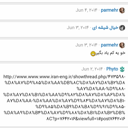
Jun 4, 2014
parmehr
خیال شیشه ای
Jun 3, 2014
Jun 3, 2014
parmehr
خو یه کم یاد بگیر
Jun 2, 2014
Phyto
http://www.www.www.iran-eng.ir/showthread.php/473598-
%D8%A7%D9%85%D8%AA%DB%8C%D8%A7%D8%B2%D8
%A7%D8%AA-%D9%88-
%D8%A7%D8%B1%D8%AA%D9%82%D8%A7%D8%A6%D8%
A7%D8%AA-%D8%AA%D8%A7%D9%84%D8%A7%D8%B1-
%D9%85%D8%B9%D8%B8%D9%91%D9%85-
%DA%A9%D8%B4%D8%A7%D9%88%D8%B1%D8%B2%DB%
8C?p=7642016&viewfull=1#post7642016