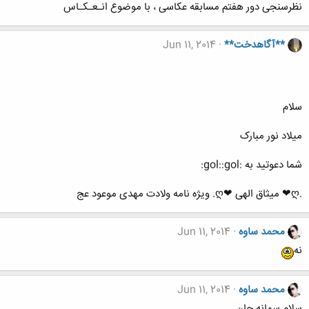
نظرسنجی دور هفتم مسابقه عکاسی ، با موضوع انـعـکـاس
**آگاهدخت**
Jun 11, 2014
سلام
میلاد نور مبارک
شما دعوتید به :gol::gol:
.ღ❤ میثاق الهی ❤ღ. ویژه نامه ولادت مهدی موعود عج
محمد ساوه
Jun 11, 2014
نه
محمد ساوه
Jun 11, 2014
سلام سمانه جان ........