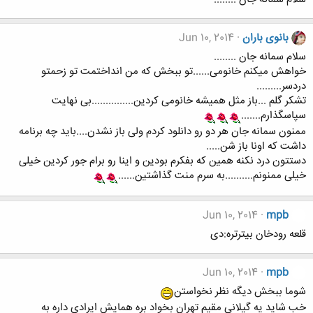
بانوی باران
Jun 10, 2014
سلام سمانه جان ........
خواهش میکنم خانومی......تو ببخش که من انداختمت تو زحمتو
دردسر.........
تشکر گلم ...باز مثل همیشه خانومی کردین...............بی نهایت
سپاسگذارم.......
ممنون سمانه جان هر دو رو دانلود کردم ولی باز نشدن....باید چه برنامه
داشت که اونا باز شن.....
دستتون درد نکنه همین که بفکرم بودین و اینا رو برام جور کردین خیلی
خیلی ممنونم..........به سرم منت گذاشتین......
Jun 10, 2014
mpb
قلعه رودخان بیترتره:دی
Jun 10, 2014
mpb
شوما ببخش دیگه نظر نخواستن
خب شاید یه گیلانی مقیم تهران بخواد بره همایش ایرادی داره به