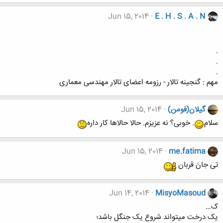
Jun 15, 2014
E . H . S . A . N
.
.
.
مهم : گنجینه تالار - رزومه اعضای تالار مهندسی معماری
گیلان(فومن)
Jun 15, 2014
سلام
. خوبی؟ نه عزیزم. حالا حالاها کار داره
Jun 15, 2014
me.fatima
تی جانَ قربان
Jun 14, 2014
MisyoMasoud
ک…
یک درخت میتواند شروع یک جنگل باشد؛