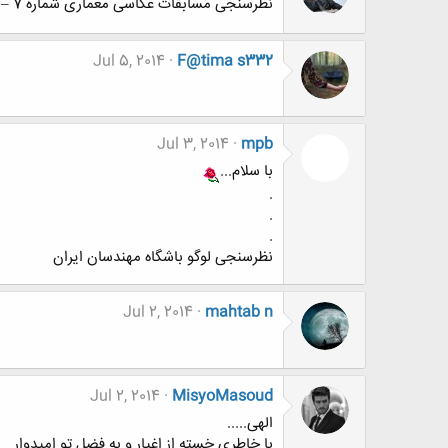
نظرسنجی مسابقات عکاسی معماری شماره 7 – تضاد و کنتراست در معماری
Jul 5, 2014
F@tima s332
Jul 3, 2014
mpb
با سلام...
.
.
.
نظرسنجی لوگو باشگاه مهندسان ایران
Jul 2, 2014
mahtab n
Jul 2, 2014
MisyoMasoud
الهی.....
با خاطری خسته از اغیار و به فضل تو امیدوار