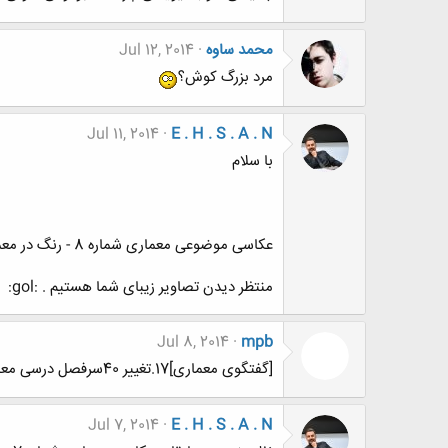
محمد ساوه
Jul 12, 2014
مرد بزرگ کوش؟
Jul 11, 2014
E . H . S . A . N
با سلام
عکاسی موضوعی معماری شماره 8 - رنگ در معمــــــاری
منتظر دیدن تصاویر زیبای شما هستیم . :gol:
Jul 8, 2014
mpb
[گفتگوی معماری]17.تغییر 40سرفصل درسی معماری و شهرسازی؛ بررسی باید ها و نباید ها و تاثیر آن
Jul 7, 2014
E . H . S . A . N