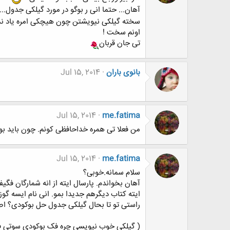
آهان... حتما انی ر بوگو در مورد گیلکی جدول...
اونم سخت !
تی جان قربان
بانوی باران
Jul 15, 2014
Jul 15, 2014
me.fatima
من فعلا تی همره خداحافظی کونم. چون باید بوشم
Jul 15, 2014
me.fatima
سلام سمانه.خوبی؟
آهان بخواندم. پارسال ایته از انه شمارگان فگی
ایته کتاب دیگرهم جدیدا بمو. انی نام ایسه گوز
راستی تو تا بحال گیلکی جدول حل بوکودی؟ اصل
( گیلکی خوب نیویسی چره فک بوکودی سوتی 