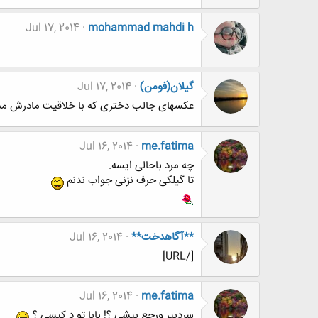
Jul 17, 2014
mohammad mahdi h
گیلان(فومن)
Jul 17, 2014
عکسهای جالب دختری که با خلاقیت مادرش م
Jul 16, 2014
me.fatima
چه مرد باحالی ایسه.
تا گیلکی حرف نزنی جواب ندنم
**آگاهدخت**
Jul 16, 2014
[/URL]
Jul 16, 2014
me.fatima
سردبیر ورجع بیشی ؟! بابا تو د کیسی ؟