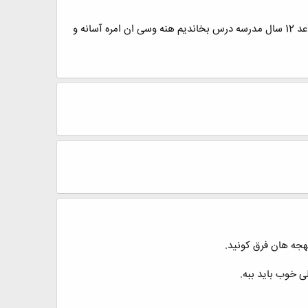
سخته گیلکی نیویشتن چون هیچکی امره یاد نده چوطو باید بینیویسم یا انی قواعد چوطویه... ولی فارسی نیوشتن و اونه قواعد 12 سال مدرسه درس بخاندیم هنه وسی ان امره آسانه و
لهجه هان فرق کونید.
ی خوب باید ببه.