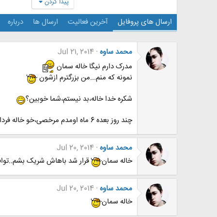
پیدا کردن
ارسال های پروفایل
آخرین فعالیت
ارسال ها
درباره
محمد ساوه
Jul 21, 2014
مدرک دارم نیگا خاله سمان
نمونه که منم...من بزرگترم ازشون
شکره خدا خاله،بد نیستم،شما خوبین؟
چند روز بعده 6 ماه اومدم مرخصی،خو خاله فردا میرم....بیرونم نکن
محمد ساوه
Jul 20, 2014
خاله سمان
قرار شد باهاش شریک بشم..تواف
محمد ساوه
Jul 20, 2014
خاله سمان