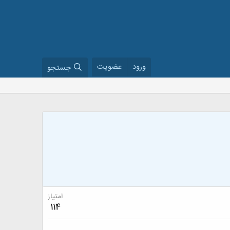
ورود
عضویت
جستجو
امتیاز
114