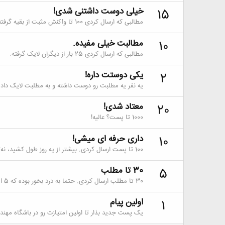
خیلی دوست داشتنی شدی!
15
مطالبی که ارسال کردی 100 تا واکنش مثبت از بقیه گرفته.
مطالبت خیلی مفیده.
10
مطالبی که ارسال کردی 25 بار از دیگران لایک گرفته.
یکی دوستت داره!
2
یه نفر یه مطلبت رو دوست داشته و به مطلبت لایک داده.
معتاد شدی!
20
1000 تا پست؟ عالیه!
داری حرفه ای میشی!
10
100 تا پست ارسال کردی. بیشتر از یه روز طول کشید، نه؟
30 تا مطلب
5
30 تا مطلب ارسال کردی. حتما به درد بخور بوده که 5 امتیاز گرفتی.
اولین پیام
1
یک پست جدید بذار تا اولین امتیازت رو در باشگاه مهند