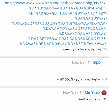
http://www.www.www.iran-eng.ir/showthread.php/620927-
%D8%B4%D9%85%D8%A7%D8%B1%D8%B4-
%D9%85%D8%B9%DA%A9%D9%88%D8%B3-
%D8%A8%D9%87-
%D9%85%D9%86%D8%A7%D8%B3%D8%A8%D8%AA-
%D8%AA%D9%88%D9%84%D8%AF-
%D8%A2%DA%AF%D9%87-
%DA%AF%D9%81%D8%AA%DB%8C%D9%86-
%DA%A9%DB%8C%D9%87-%D8%9F!%E3%83%84
تشریف بیارید خوشحال میشیم...
Dec 1, 2014
mpb
تولد هنرمندی پاییزی «ahoo_fr »
Nov 9, 2014
Mʀ Yᴀsɪɴ
M
کتاب مکالمه فرانسه