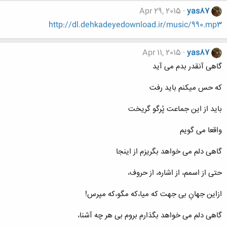
Apr 29, 2015
yas87
http://dl.dehkadeyedownload.ir/music/990.mp3
Apr 11, 2015
yas87
گاهی آنقدر بدم می آید
که حس میکنم باید رفت
باید از این جماعت پُرگو گریخت
واقعا می گویم
گاهی دلم می خواهد بگریزم از اینجا
حتی از اسمم، از اشاره، از حروف،
ازاین جهانِ بی جهت که میا،که مگو،که مپرس!
گاهی دلم می خواهد بگذارم بروم بی هر چه آشنا،