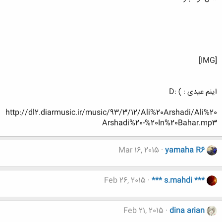
[IMG]
اینم عیدی : ) :D
http://dl2.diarmusic.ir/music/93/3/12/Ali%20Arshadi/Ali%20
Arshadi%20-%20In%20Bahar.mp3
Mar 16, 2015
yamaha R6
Feb 26, 2015
*** s.mahdi ***
Feb 21, 2015
dina arian