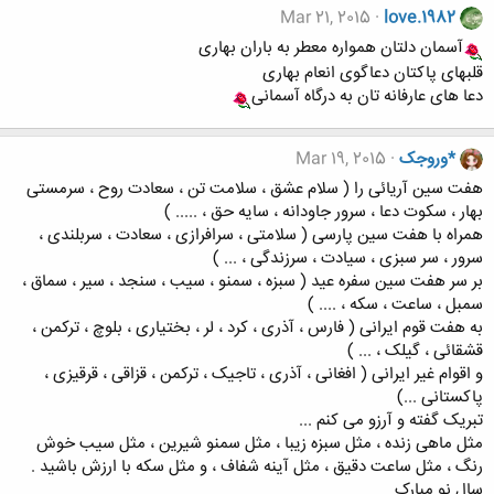
Mar 21, 2015
love.1982
آسمان دلتان همواره معطر به باران بهاری
قلبهای پاکتان دعاگوی انعام بهاری
دعا های عارفانه تان به درگاه آسمانی
*وروجک
Mar 19, 2015
هفت سین آریائی را ( سلام عشق ، سلامت تن ، سعادت روح ، سرمستی
بهار ، سکوت دعا ، سرور جاودانه ، سایه حق ، ..... )
همراه با هفت سین پارسی ( سلامتی ، سرافرازی ، سعادت ، سربلندی ،
سرور ، سر سبزی ، سیادت ، سرزندگی ، ... )
بر سر هفت سین سفره عید ( سبزه ، سمنو ، سیب ، سنجد ، سیر ، سماق ،
سمبل ، ساعت ، سکه ، .... )
به هفت قوم ایرانی ( فارس ، آذری ، کرد ، لر ، بختیاری ، بلوچ ، ترکمن ،
قشقائی ، گیلک ، ... )
و اقوام غیر ایرانی ( افغانی ، آذری ، تاجیک ، ترکمن ، قزاقی ، قرقیزی ،
پاکستانی ...)
تبریک گفته و آرزو می کنم ...
مثل ماهی زنده ، مثل سبزه زیبا ، مثل سمنو شیرین ، مثل سیب خوش
رنگ ، مثل ساعت دقیق ، مثل آینه شفاف ، و مثل سکه با ارزش باشید .
سال نو مبارک