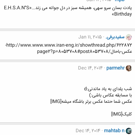
یادت بسان سرو سهی، همیشه سبز در دل جوانه می زند...«E.H.S.A.Nُُُ S
Birthday»
سفیدبرفی.
Jan 11, 2015
http://www.www.www.iran-eng.ir/showthread.php/622872-
عکس-باحال/page2?p=8053708#post8053708
Dec 14, 2014
parmehr
شب یلدای به یاد ماندنی:d
با مسابقه عکاس باشی:)
عکس شما حتما عکس برتر باشگاه میشه[IMG]
کلیک[IMG]
Dec 14, 2014
mahtab n