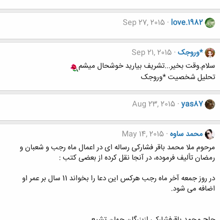
Sep 27, 2015
love.1982
*وروجک
Sep 21, 2015
سلام.وقت بخیر...تشریف بیارید خوشحال میشم
تحلیل شخصیت *وروجک
Aug 23, 2015
yas87
محمد ساوه
May 14, 2015
مرحوم ملا محمد باقر فشارکی رساله ای در اعمال ماه رجب و شعبان و
رمضان تألیف فرموده، در آنجا نقل کرده از بعضی کتب :
در روز جمعه آخر ماه رجب هرکس این دعا را بخواند 11 سال بر عمر او
اضافه می شود.
حاج محمد باقرفشارکی ازبزرگان جهان تشیع