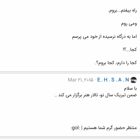
راه بیفتم...بروم.
ومی روم
اما به درگاه نرسیده از خود می پرسم
کجا...؟!
کجا را دارم٫ کجا بروم؟.
Mar 21, 2015
E . H . S . A . N
با سلام
ضمن تبریک سال نو، تالار هنر برگزار می کند ..
منتظر حضور گرم شما هستیم | :gol: