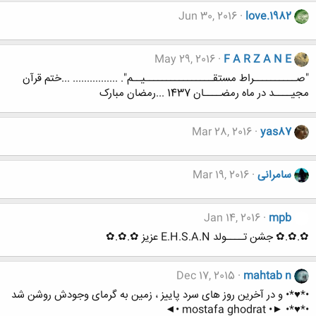
Jun 30, 2016
love.1982
May 29, 2016
F A R Z A N E
"صــــــــــراط مستقــــــــــــــــیــم". ................ ...ختم قرآن
مجیــــد در ماه رمضــــان 1437 ...رمضان مبارک
Mar 28, 2016
yas87
سامرانی
Mar 19, 2016
Jan 14, 2016
mpb
✿.✿.✿ جشن تــــولد E.H.S.A.N عزیز ✿.✿.✿
Dec 17, 2015
mahtab n
•*♥*• و در آخرین روز های سرد پاییز ، زمین به گرمای وجودش روشن شد
•*♥*• ►• mostafa ghodrat •◄