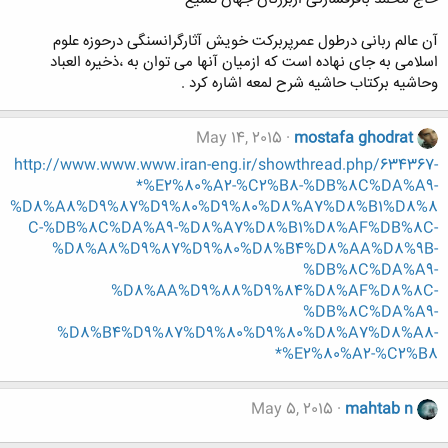
آن عالم ربانی درطول عمرپربرکت خویش آثارگرانسنگی درحوزه علوم
اسلامی به جای نهاده است که ازمیان آنها می توان به ،ذخیره العباد
وحاشیه برکتاب حاشیه شرح لمعه اشاره کرد .
May 14, 2015
mostafa ghodrat
http://www.www.www.iran-eng.ir/showthread.php/634367-
*%E2%80%A2-%C2%B8-%DB%8C%DA%A9-
%D8%A8%D9%87%D9%80%D9%80%D8%A7%D8%B1%D8%8
C-%DB%8C%DA%A9-%D8%A7%D8%B1%D8%AF%DB%8C-
%D8%A8%D9%87%D9%80%D8%B4%D8%AA%D8%9B-
%DB%8C%DA%A9-
%D8%AA%D9%88%D9%84%D8%AF%D8%8C-
%DB%8C%DA%A9-
%D8%B4%D9%87%D9%80%D9%80%D8%A7%D8%A8-
*%E2%80%A2-%C2%B8
May 5, 2015
mahtab n