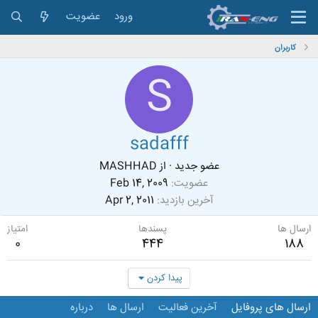
ورود
عضویت
کاربران
S
sadafff
عضو جدید
·
از
MASHHAD
عضویت
Feb 14, 2009
آخرین بازدید
Apr 2, 2011
ارسال ها
پسندها
امتیاز
0
444
188
پیدا کردن
ارسال های پروفایل
آخرین فعالیت
ارسال ها
درباره