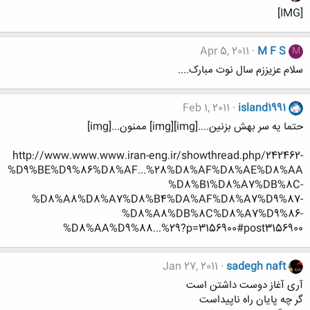
[IMG]
Apr 5, 2011
M F S
M
سلام عزیززم سال نوت مبارک....
Feb 1, 2011
island1991
حتما یه سر بهش بزنین....[img][img] ممنون...[img]
http://www.www.www.iran-eng.ir/showthread.php/242462-
%D9%BE%D9%86%D8%AF...%28%D8%AF%D8%AE%D8%AA
%D8%B1%D8%A7%DB%8C-
%D8%A8%D8%A7%D8%B4%DA%AF%D8%A7%D9%87-
%D8%A8%DB%8C%D8%A7%D9%86-
%D8%AA%D9%88...%29?p=3156900#post3156900
Jan 27, 2011
sadegh naft
آری آغاز دوست داشتن است
گر چه پایان راه ناپیداست