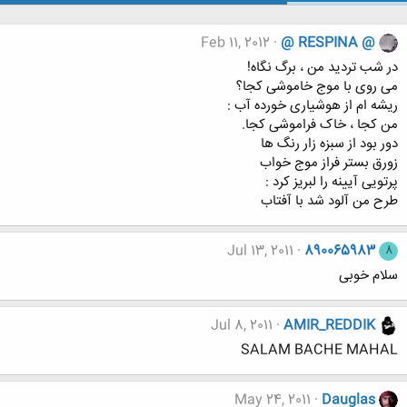
Feb 11, 2012
@ RESPINA @
در شب تردید من ، برگ نگاه!
می روی با موج خاموشی کجا؟
ریشه ام از هوشیاری خورده آب :
من کجا ، خاک فراموشی کجا.
دور بود از سبزه زار رنگ ها
زورق بستر فراز موج خواب
پرتویی آیینه را لبریز کرد :
طرح من آلود شد با آفتاب
Jul 13, 2011
890065983
8
سلام خوبی
Jul 8, 2011
AMIR_REDDIK
SALAM BACHE MAHAL
May 24, 2011
Dauglas