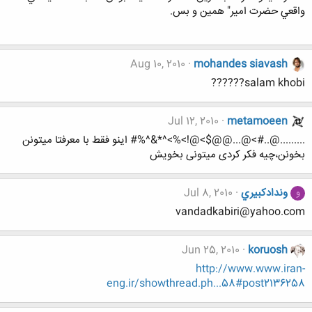
واقعي حضرت امير" همين و بس.
Aug 10, 2010
mohandes siavash
salam khobi??????
Jul 12, 2010
metamoeen
.........@..#>@...@@$>@!>%>^*&^%# اینو فقط با معرفتا میتونن
بخونن،چیه فکر کردی میتونی بخویش
وندادكبيري
Jul 8, 2010
و
vandadkabiri@yahoo.com
Jun 25, 2010
koruosh
http://www.www.iran-
eng.ir/showthread.ph...58#post2136258