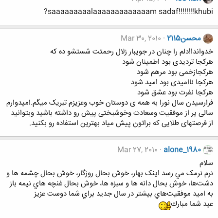
saaaaaaaaalaaaaaaaaaaaaam sadaf!!!!!!!!khubi?
محسن2115
Mar 30, 2010
خدواندا!دلم را چنان در جویبار زلال رحمتت شستشو ده که
هرکجا تردیدی بود اطمینان شود
هرکجازخمی بود مرهم شود
هرکجا ناامیدی بود امید شود
هرکجا نفرت بود عشق شود
فرارسیدن سال نورا به همه ی دوستان خوب وعزیزم تبریک میگم.امیدوارم
سالی پر از موفقیت وسعادت وخوشبختی پیش رو داشته باشید وبتوانید
از فرصتهای طلایی که براتون پیش میاد بهترین استفاده رو بکنید.
Mar 27, 2010
alone_1980
سلام
نرم نرمک مي رسد اينک بهار، خوش بحال روزگار، خوش بحال چشمه ها و
دشت‌ها، خوش بحال دانه ها و سبزه ها، خوش بحال غنچه هاي نيمه باز
به اميد موفقيت‌هاي بيشتر در سال جديد براي شما دوست عزيز
عيد شما مبارك