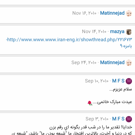
Nov 16, 2010
Matinnejad
Nov 14, 2010
mazya
http://www.www.www.iran-eng.ir/showthread.php/221673-
بامزه-9
Sep 24, 2010
Matinnejad
Sep 10, 2010
M F S
M
سلام عزیزم...
عیدت مبارک خانمی....
Sep 3, 2010
M F S
M
خدايا! تقدير ما را در شب قدر بگونه اي رقم بزن
که در دنيا و آخرت، بالاترين افتخار ما "شيعه بودن ما" باشد، "شيعه ي