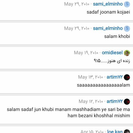
May 29, 2010
sami_elminho
S
sadaf joonam kojaei
May 29, 2010
sami_elminho
S
salam khobi
May 19, 2010
omidiesel
زنده ای هنوز......915
May 13, 2010
artim72
saaaaaaaaaaaaaaaalam
May 12, 2010
artim72
salam sadaf jun khubi manam mashhadiam ye sari be ma
ham bezani khoshhal mishim
Apr 15, 2010
loe kan