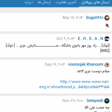
ارسال های پروفایل
آخرین فعالیت
ارسال ها
درباره
Mar 17, 2014
Sogol1681
Oct 9, 2013
E . H . S . A . N
[تولّد] ... زاد روز مهر بانوی باشگاه ، ســـــــــــــتایش ِ عزیز ... [ تولّد]
[IMG]
Sep 17, 2012
vooroojak khanoom
سلام دوست عزیز:w12:
http://www.www.www.iran-
eng.ir/showthread.p...55#post5534155
Nov 27, 2010
Setayesh
چه عجب علی آقا.