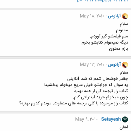
p=2032318#post2032318
آرانوس
May 18, 2010
سلام
ممنونم
منم فیلمشو گیر آوردم.
دیگه نمیخوام کتابشو بخرم.
بازم ممنون
آرانوس
May 13, 2010
سلام
چقدر خوشحال شدم که شما آنلاینی
یه سوال که جوابشو خیلی سریع میخوام ببخشیدا
کتاب راز ترجمه کی از همه بهتره
چون میخوام خرید اینترنتی کنم.
کتاب راز موجوده با کلی ترجمه های متفاوت. موندم کدوم بهتره؟
May 9, 2010
Setayesh
اهان.