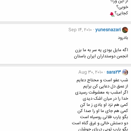
از این ورا؟
خوبی؟
کجایی؟
Sep 14, 2010
yunesnazari
بادرود
اگه مایل بودی یه سر به ما بزن
انجمن دوستداران ایران باستان
Aug 30, 2010
sara23
شب عفو است و محتاج دعایم
از عمق دل دعایی کن برایم
اگر امشب به معشوقت رسیدی
خدا را در میان اشک دیدی
کمی هم نزد او یادی ز ما کن
کمی هم جای ما او را صدا کن
بگو یارب فلانی روسیاه است
دو دستش خالی و غرق گناه است
بگو یارب تویی دریای جوشان