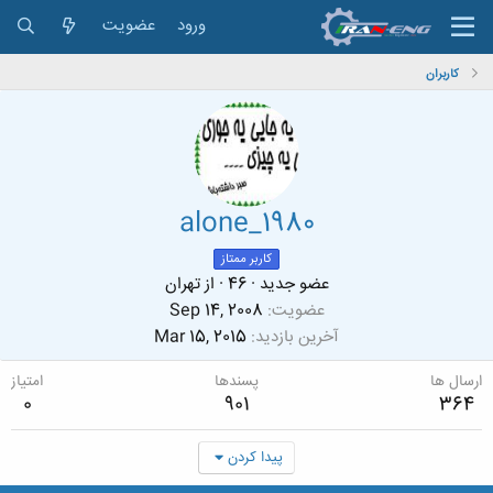
ورود
عضویت
کاربران
alone_1980
کاربر ممتاز
عضو جدید
·
46
·
از
تهران
عضویت
Sep 14, 2008
آخرین بازدید
Mar 15, 2015
ارسال ها
پسندها
امتیاز
0
901
364
پیدا کردن