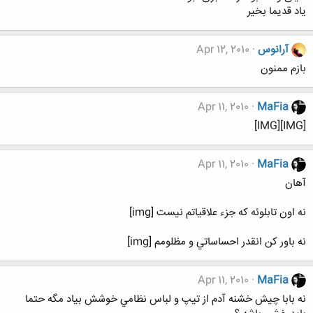
یاد قدیما بخیر
آرانوس
Apr 12, 2010
بازم ممنون
Apr 11, 2010
MaFia
[IMG][IMG]
Apr 11, 2010
MaFia
آهان
نه اون تابلوئه كه جزء علاقياتم نيست [img]
نه باور كن انقدر احساساتي و مظلومم [img]
Apr 11, 2010
MaFia
نه بابا چيش خشنه آدم از تيپ و لباس نظامي خوشش بياد مگه حتما