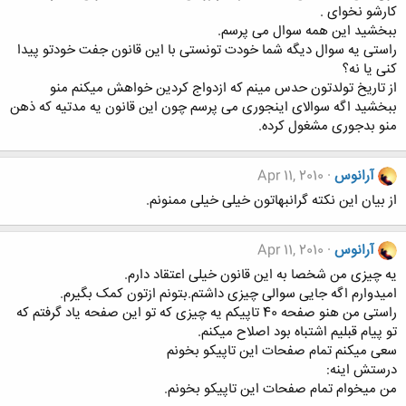
کارشو نخوای .
ببخشید این همه سوال می پرسم.
راستی یه سوال دیگه شما خودت تونستی با این قانون جفت خودتو پیدا
کنی یا نه؟
از تاریخ تولدتون حدس مینم که ازدواج کردین خواهش میکنم منو
ببخشید اگه سوالای اینجوری می پرسم چون این قانون یه مدتیه که ذهن
منو بدجوری مشغول کرده.
آرانوس
Apr 11, 2010
از بیان این نکته گرانبهاتون خیلی خیلی ممنونم.
آرانوس
Apr 11, 2010
یه چیزی من شخصا به این قانون خیلی اعتقاد دارم.
امیدوارم اگه جایی سوالی چیزی داشتم.بتونم ازتون کمک بگیرم.
راستی من هنو صفحه 40 تاپیکم یه چیزی که تو این صفحه یاد گرفتم که
تو پیام قبلیم اشتباه بود اصلاح میکنم.
سعی میکنم تمام صفحات این تاپیکو بخونم
درستش اینه:
من میخوام تمام صفحات این تاپیکو بخونم.