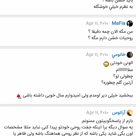
بايد خشن باشه ؟
به نظرم خيلي خوشگله
Apr 11, 2010
MaFia
من مگه الان چمه دقيقا ؟
روحيات خشن دارم مگه ؟
خانومي
Apr 11, 2010
الونی خودتی
سلاااااااام
چطولی تو؟
آرتین گلم چطوره؟
ببخشید خیلی دیر اومدم ولی امیدوارم سال خوبی داشته باشی
آرانوس
Apr 11, 2010
بازم از پاسخگوییتون ممنونم.
یه سوال دیگه برا اینکه جفت روحی خودتو پیدا کنی نباید مثلا مشخصات
اون بگی شاید یکی باشه که از نظر روحی هماهنگ باشه ولی ظاهر یا