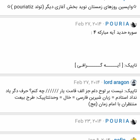
✫واپسین روزهای زمستان نوید بخش آغازی دیگر (تولد pouriatiz )✫
Feb 27, 2014
P O U R I A
سوره حدید آیه مبارکه 4 :
تاپیک: [ آیــــــه گـــــــرافـی ]
Feb 27, 2014
lord aragon
تاپیک: نیست بر لوح دلم جز الف قامت یار ////// چه کنم؟ حرف دگر یاد
نداد استادم = زبان شیرین فارسی = خال = وحدتتاپیک: طرح بيعت
منتظران با امام زمان (عج)
Feb 23, 2014
P O U R I A