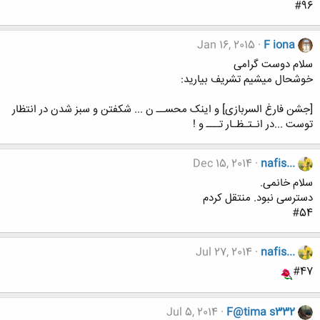
#96
Jan 16, 2015
F iona
سلام دوست گرامی
خوشحال میشیم تشریف بیارید:
[جشن فارغ السربازی] و اینک محســ ن ... شکفتن و سبز شدن در انتظار
توست ...در انـتـظـار تـــ و !
Dec 15, 2014
nafis...
سلام خانمی.
دسترسی نبود. منتقل کردم
#54
Jul 27, 2014
nafis...
#47
Jul 5, 2014
F@tima s332