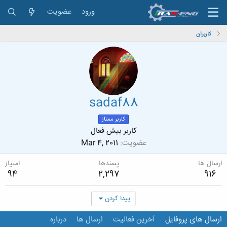
ورود
عضویت
کاربران
sadaf88
کاربر ممتاز
کاربر بیش فعال
عضویت
Mar 4, 2011
ارسال ها
پسندها
امتیاز
94
2,297
916
پیدا کردن
ارسال های پروفایل
آخرین فعالیت
ارسال ها
درباره