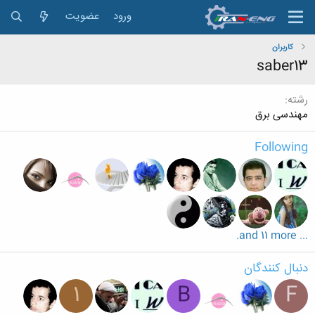
ورود
عضویت
کاربران
saber13
رشته
مهندسی برق
Following
... and 11 more.
دنبال کنندگان
1
B
F