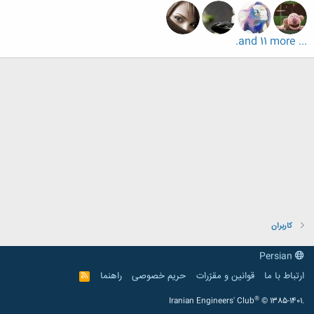
... and 11 more.
کاربران
Persian
ارتباط با ما
قوانین و مقرّرات
حریم خصوصی
راهنما
R
S
S
®
Iranian Engineers' Club
© 1385-1401.