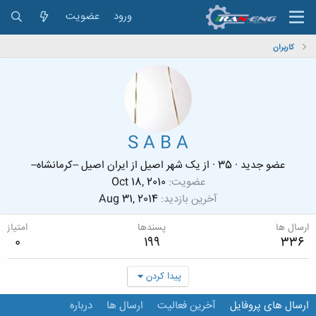
ورود
عضویت
کاربران
S A B A
عضو جدید
·
35
·
از
یک شهر اصیل از ایران اصیل --کرمانشاه--
عضویت
Oct 18, 2010
آخرین بازدید
Aug 31, 2014
ارسال ها
پسندها
امتیاز
0
199
336
پیدا کردن
ارسال های پروفایل
آخرین فعالیت
ارسال ها
درباره