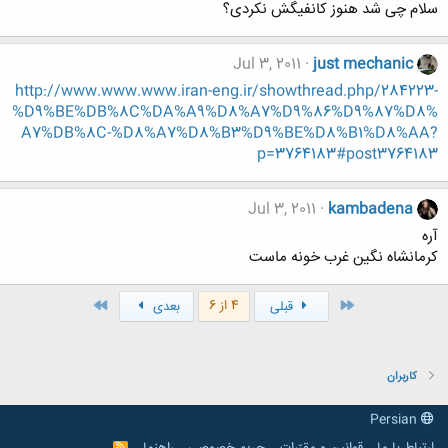
سلام چی شد هنوز کانفیگش نکردی؟
Jul 3, 2011
just mechanic
http://www.www.www.iran-eng.ir/showthread.php/284223-
%D9%BE%DB%8C%DA%A9%D8%A7%D9%86%D9%87%D8%
A7%DB%8C-%D8%A7%D8%B3%D9%BE%D8%B1%D8%AA?
p=3764183#post3764183
Jul 3, 2011
kambadena
آره
كرمانشاه نگين غرب خونه ماست
اول
آخر
4 از 6
قبلی
بعدی
کاربران
Persian
R