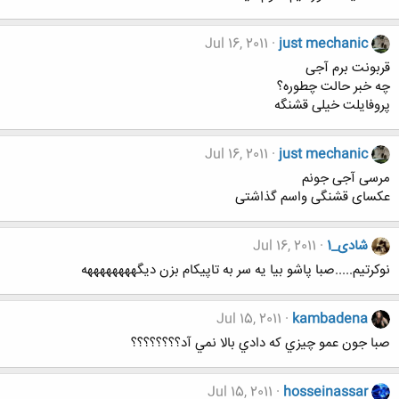
Jul 16, 2011
just mechanic
قربونت برم آجی
چه خبر حالت چطوره؟
پروفایلت خیلی قشنگه
Jul 16, 2011
just mechanic
مرسی آجی جونم
عکسای قشنگی واسم گذاشتی
شادی_1
Jul 16, 2011
نوکرتیم.....صبا پاشو بیا یه سر به تاپیکام بزن دیگههههههههه
Jul 15, 2011
kambadena
صبا جون عمو چيزي كه دادي بالا نمي آد؟؟؟؟؟؟؟؟
Jul 15, 2011
hosseinassar