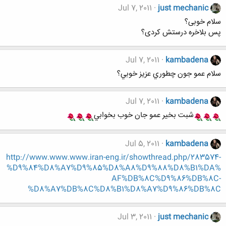
Jul 7, 2011
just mechanic
سلام خوبی؟
پس بلاخره درستش کردی؟
Jul 7, 2011
kambadena
سلام عمو جون چطوري عزيز خوبي؟
Jul 7, 2011
kambadena
شبت بخير عمو جان خوب بخوابي
Jul 5, 2011
kambadena
http://www.www.www.iran-eng.ir/showthread.php/283574-
%D9%84%D8%A7%D9%85%D8%A8%D9%88%D8%B1%DA%
AF%DB%8C%D9%86%DB%8C-
%D8%A7%DB%8C%D8%B1%D8%A7%D9%86%DB%8C
Jul 3, 2011
just mechanic