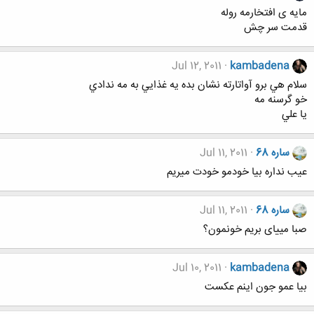
مایه ی افتخارمه روله
قدمت سر چش
Jul 12, 2011
kambadena
سلام هي برو آواتارته نشان بده يه غذايي به مه ندادي
خو گرسنه مه
يا علي
ساره 68
Jul 11, 2011
عیب نداره بیا خودمو خودت میریم
ساره 68
Jul 11, 2011
صبا مییای بریم خونمون؟
Jul 10, 2011
kambadena
بيا عمو جون اينم عكست