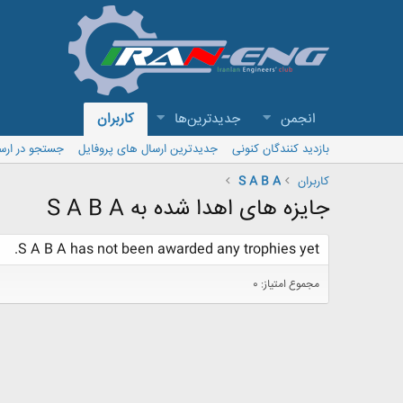
انجمن
جدیدترین‌ها
کاربران
بازدید کنندگان کنونی
جدیدترین ارسال های پروفایل
جستجو در ارس
کاربران
S A B A
جایزه های اهدا شده به S A B A
S A B A has not been awarded any trophies yet.
مجموع امتیاز: 0