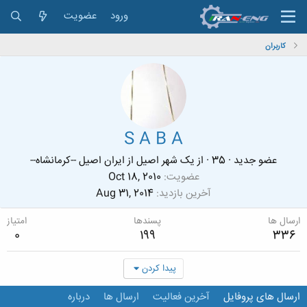
ورود
عضویت
کاربران
S A B A
عضو جدید
·
35
·
از
یک شهر اصیل از ایران اصیل --کرمانشاه--
عضویت
Oct 18, 2010
آخرین بازدید
Aug 31, 2014
ارسال ها
پسندها
امتیاز
0
199
336
پیدا کردن
ارسال های پروفایل
آخرین فعالیت
ارسال ها
درباره