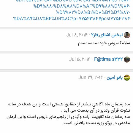
%D8%B1%D8%A7%DB%8C%DA%AF%D8%A7%D9%86-
%D9%88-%D8%A8%D8%AF%D9%88%D9%86-
%D9%82%D8%B1%D8%B9%D9%87-
%DA%A9%D8%B4%DB%8C?p=7754384#post7754384
لیختن اشتای.فاز2
Jul 8, 2014
سلامکمیوس خودممممممممم
Jul 5, 2014
F@tima s332
بانو امین
Jun 29, 2014
ماه رمضان ماه آگاهی بیشتر از حقایق هستی است واین هدف در سایه
تلاوت قرآن وتدبر در آن بدست می آید .
ماه رمضان ماه تقویت اراده وآزدی از زنجیرهای درونی است واین آرمان
مقدس در پرتو روزه دست یافتنی است