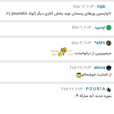
Mar 12, 2014
mpb
✫واپسین روزهای زمستان نوید بخش آغازی دیگر (تولد pouriatiz )✫
اوسپید
Mar 9, 2014
ا
Mar 3, 2014
*eli68
مرسیییییی از درخواستت
Feb 27, 2014
akova
از اشنایت خوشحالم
Feb 27, 2014
P O U R I A
سوره حدید آیه مبارکه 4 :