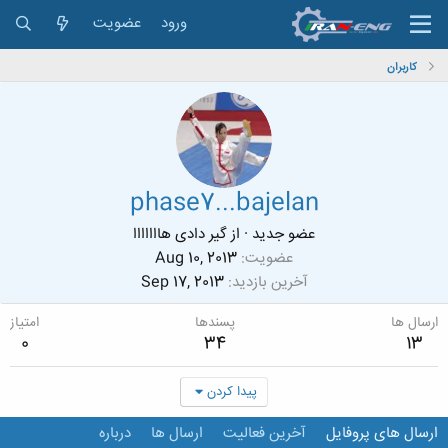
ورود
عضویت
کاربران
phase7...bajelan
عضو جدید
·
از
گیر دادی هااااااا
عضویت
Aug 10, 2013
آخرین بازدید
Sep 17, 2013
ارسال ها
پسندها
امتیاز
0
34
13
پیدا کردن
ارسال های پروفایل
آخرین فعالیت
ارسال ها
درباره