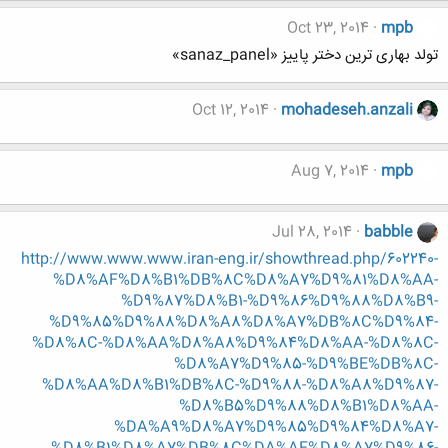
Oct 23, 2014
mpb
تولد بهاری ترین دختر پاییز «sanaz_panel»
Oct 12, 2014
mohadeseh.anzali
Aug 7, 2014
mpb
Jul 28, 2014
babble
http://www.www.www.iran-eng.ir/showthread.php/602240-
%D8%AF%D8%B1%DB%8C%D8%A7%D9%81%D8%AA-
%D9%87%D8%B1-%D9%86%D9%88%D8%B9-
%D9%85%D9%88%D8%A8%D8%A7%DB%8C%D9%84-
%D8%8C-%D8%AA%D8%A8%D9%84%D8%AA-%D8%8C-
%D8%A7%D9%85-%D9%BE%DB%8C-
%D8%AA%D8%B1%DB%8C-%D9%88-%D8%A8%D9%87-
%D8%B5%D9%88%D8%B1%D8%AA-
%DA%A9%D8%A7%D9%85%D9%84%D8%A7-