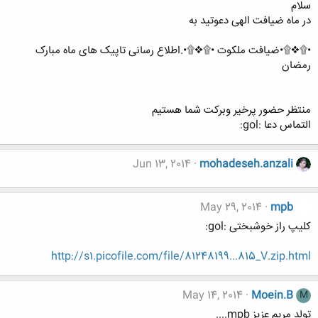
سلام
در ماه ضیافت الهی دعوتید به
•۩❖۩•ضیافت ملکوت •۩❖۩•.اطلاع رسانی تاپیک های ماه مبارک
رمضان
منتظر حضور پرخیر وبرکت شما هستیم
التماس دعا :gol:
Jun 13, 2014
mohadeseh.anzali
May 29, 2014
mpb
کلیپ راز خوشبختی :gol:
http://s1.picofile.com/file/81248199...815_V.zip.html
May 14, 2014
Moein.B
M
تولد مریم عزیز mpb....