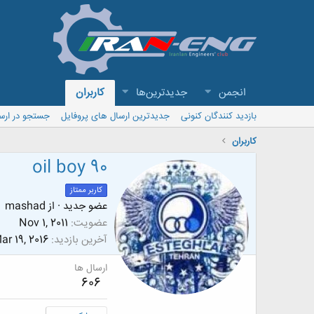
انجمن
جدیدترین‌ها
کاربران
بازدید کنندگان کنونی
جدیدترین ارسال های پروفایل
جستجو در ارس
کاربران
oil boy 90
کاربر ممتاز
عضو جدید
·
از
mashad
عضویت
Nov 1, 2011
آخرین بازدید
ar 19, 2016
ارسال ها
606