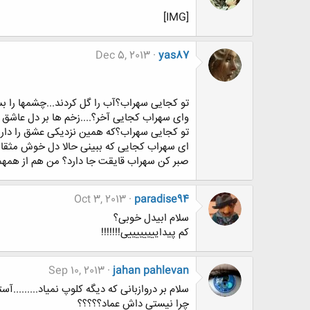
[IMG]
Dec 5, 2013
yas87
تو کجایی سهراب؟آب را گل کردند...چشمها را بست
وای سهراب کجایی آخر؟....زخم ها بر دل عاشق ک
تو کجایی سهراب؟که همین نزدیکی عشق را دار زد
ای سهراب کجایی که ببینی حالا دل خوش مث
صبر کن سهراب قایقت جا دارد؟ من هم از همهمه
Oct 3, 2013
paradise94
سلام ابیدل خوبی؟
کم پیداییییییییی!!!!!!!
Sep 10, 2013
jahan pahlevan
سلام بر دروازبانی که دیگه کلوپ نمیاد.........آسته 
چرا نیستی داش عماد؟؟؟؟؟