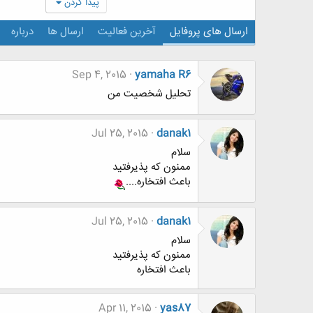
پیدا کردن
ارسال های پروفایل
آخرین فعالیت
ارسال ها
درباره
Sep 4, 2015
yamaha R6
تحلیل شخصیت من
Jul 25, 2015
danak1
سلام
ممنون که پذیرفتید
باعث افتخاره....
Jul 25, 2015
danak1
سلام
ممنون که پذیرفتید
باعث افتخاره
Apr 11, 2015
yas87