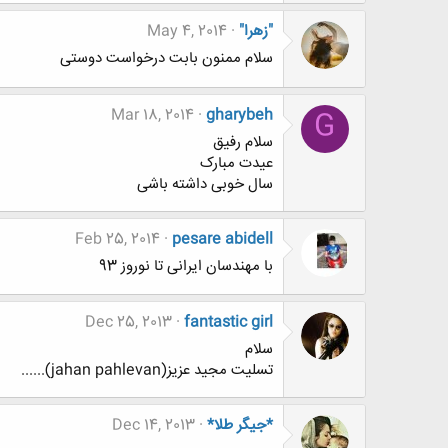
"زهرا"
May 4, 2014
سلام ممنون بابت درخواست دوستی
Mar 18, 2014
gharybeh
G
سلام رفیق
عیدت مبارک
سال خوبی داشته باشی
Feb 25, 2014
pesare abidell
با مهندسان ایرانی تا نوروز 93
Dec 25, 2013
fantastic girl
سلام
تسلیت مجید عزیز(jahan pahlevan)......
*جیگر طلا*
Dec 14, 2013