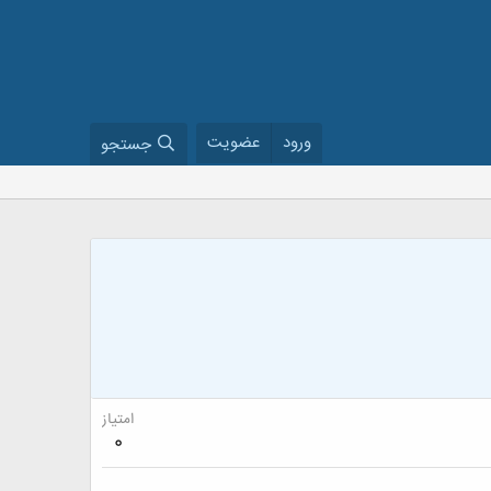
ورود
عضویت
جستجو
امتیاز
0