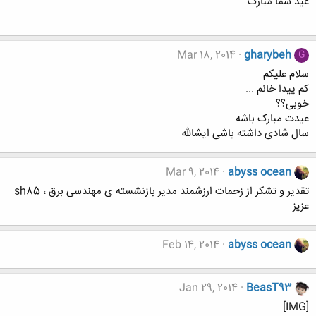
عید شما مبارک
Mar 18, 2014
gharybeh
G
سلام علیکم
کم پیدا خانم ...
خوبی؟؟
عیدت مبارک باشه
سال شادی داشته باشی ایشالله
Mar 9, 2014
abyss ocean
تقدیر و تشکر از زحمات ارزشمند مدیر بازنشسته ی مهندسی برق ، sh85
عزیز
Feb 14, 2014
abyss ocean
Jan 29, 2014
BeasT93
[IMG]