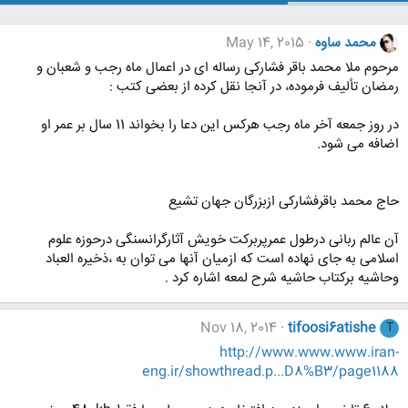
محمد ساوه
May 14, 2015
مرحوم ملا محمد باقر فشارکی رساله ای در اعمال ماه رجب و شعبان و
رمضان تألیف فرموده، در آنجا نقل کرده از بعضی کتب :
در روز جمعه آخر ماه رجب هرکس این دعا را بخواند 11 سال بر عمر او
اضافه می شود.
حاج محمد باقرفشارکی ازبزرگان جهان تشیع
آن عالم ربانی درطول عمرپربرکت خویش آثارگرانسنگی درحوزه علوم
اسلامی به جای نهاده است که ازمیان آنها می توان به ،ذخیره العباد
وحاشیه برکتاب حاشیه شرح لمعه اشاره کرد .
Nov 18, 2014
tifoosi6atishe
T
http://www.www.www.iran-
eng.ir/showthread.p...D8%B3/page1188