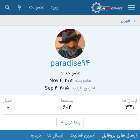
ورود
عضویت
کاربران
paradise94
عضو جدید
عضویت
Nov 4, 2012
آخرین بازدید
Sep 4, 2015
ارسال ها
پسندها
امتیاز
0
604
341
پیدا کردن
ارسال های پروفایل
آخرین فعالیت
ارسال ها
درباره