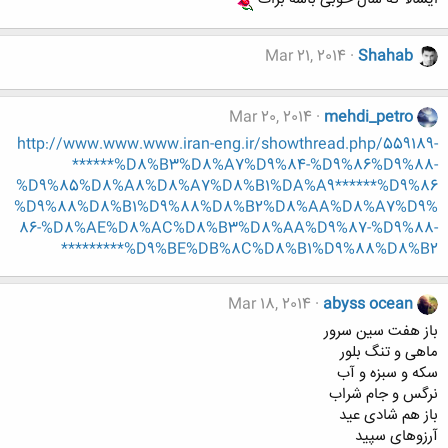
Mar 21, 2014
Shahab
Mar 20, 2014
mehdi_petro
http://www.www.www.iran-eng.ir/showthread.php/559189-
******%D8%B3%D8%A7%D9%84-%D9%86%D9%88-
%D9%85%D8%A8%D8%A7%D8%B1%DA%A9******%D9%86
%D9%88%D8%B1%D9%88%D8%B2%D8%AA%D8%A7%D9%
86-%D8%AE%D8%AC%D8%B3%D8%AA%D9%87-%D9%88-
%D9%BE%DB%8C%D8%B1%D9%88%D8%B2*********
Mar 18, 2014
abyss ocean
باز هفت سین سرور
ماهی و تنگ بلور
سکه و سبزه و آب
نرگس و جام شراب
باز هم شادی عید
آرزوهای سپید