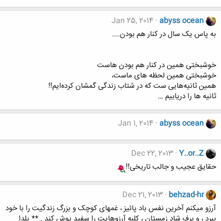
Jan 25, 2014
abyss ocean
به پاس یک سال در کنار هم بودن....
خوشبختی همین در کنار هم بودن‌ هاست
خوشبختی همین لحظه ‌های ماست،
همین ثانیه‌هایی‌ ست که در شتاب زندگی گمشان کرده‌ایم!!
ثانیه ها را دریابیم …
Jan 1, 2014
abyss ocean
Dec 22, 2013
Y..or..Z
حقایق عجیب و جالب تاریخی!!
Dec 21, 2013
behzad-hr
آرزو میکنم آخرین نفس باد پائیز ، غمهای کوچک و بزرگ زندگیت را با خود
ببرد ، و برف شاد زمستان ، کلبه آرزوهایت را سفید پوش کند . ** یلدا