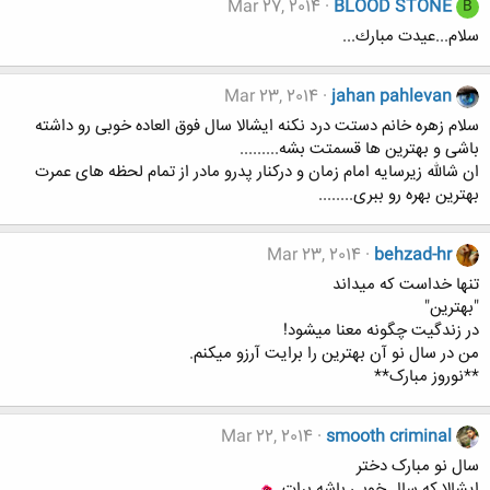
Mar 27, 2014
BLOOD STONE
B
سلام...عيدت مبارك...
Mar 23, 2014
jahan pahlevan
سلام زهره خانم دستت درد نکنه ایشالا سال فوق العاده خوبی رو داشته
باشی و بهترین ها قسمتت بشه.........
ان شالله زیرسایه امام زمان و درکنار پدرو مادر از تمام لحظه های عمرت
بهترین بهره رو ببری........
Mar 23, 2014
behzad-hr
تنها خداست که میداند
"بهترین"
در زندگیت چگونه معنا میشود!
من در سال نو آن بهترین را برایت آرزو میکنم.
**نوروز مبارک**
Mar 22, 2014
smooth criminal
سال نو مبارک دختر
ایشالا که سال خوبی باشه برات