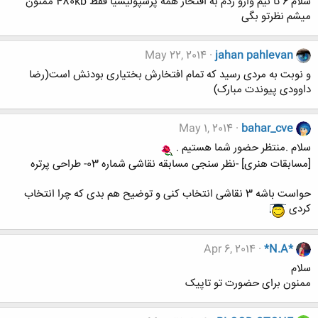
سلام 6 تا نیم وارو زدم به افتخار همه پرسپولیسیا فقط 480kb ممنون
میشم نظرتو بگی
May 22, 2014
jahan pahlevan
و نوبت به مردی رسید که تمام افتخارش بختیاری بودنش است(رضا
داوودی پیوندت مبارک)
May 1, 2014
bahar_cve
سلام .منتظر حضور شما هستیم .
[مسابقات هنری] -نظر سنجی مسابقه نقاشی شماره 03- طراحی پرتره
حواست باشه 3 نقاشی انتخاب کنی و توضیح هم بدی که چرا انتخاب
کردی
Apr 6, 2014
*N.A*
سلام
ممنون برای حضورت تو تاپیک