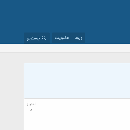
ورود
عضویت
جستجو
امتیاز
0