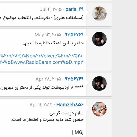
Jul 4, 2015
parla_69
[مسابقات هنری] - نظرسنجی انتخاب موضوع مسا
May 13, 2015
9356769
چقدر با این اهنگ خاطره داشتیم...
mio%20%28%20No%20Volvere%20%29%20-
20%5Bwww.RadioBaran.com%5D.mp3
Apr 28, 2015
9356769
**** 8 اردیبهشت تولد یکی از دخترای مهربون باشگاه****
Apr 11, 2015
Hamzeh856
سلام دوست گرامی؛
حضور شما مایه مسرّت و افتخار ما است.
[IMG]