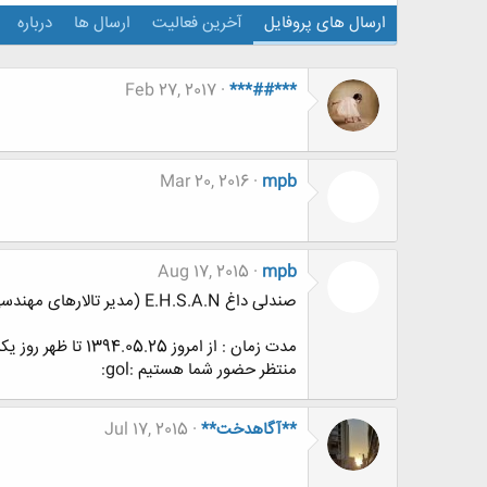
ارسال های پروفایل
آخرین فعالیت
ارسال ها
درباره
Feb 27, 2017
***##***
Mar 20, 2016
mpb
Aug 17, 2015
mpb
صندلی داغ E.H.S.A.N (مدیر تالارهای مهندسی معماری و هنـر)[IMG]
مدت زمان : از امروز 1394.05.25 تا ظهر روز یکشنبه 1394.06.01
منتظر حضور شما هستیم :gol:
**آگاهدخت**
Jul 17, 2015