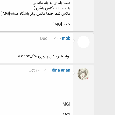
شب یلدای به یاد ماندنی:d
با مسابقه عکاس باشی:)
عکس شما حتما عکس برتر باشگاه میشه[IMG]
کلیک[IMG]
Dec 1, 2014
mpb
تولد هنرمندی پاییزی «ahoo_fr »
Oct 20, 2014
dina arian
[IMG]