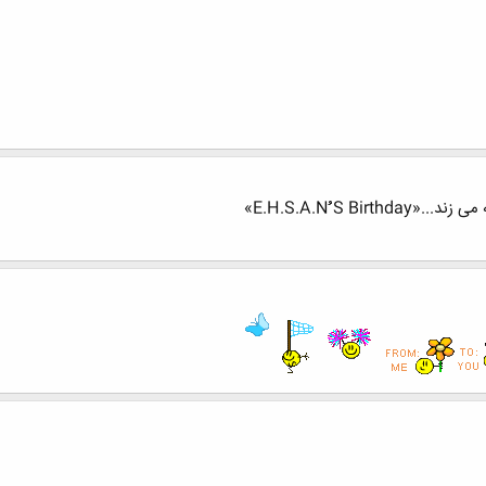
E.H.S.A.Nُُُ »