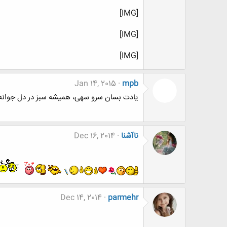
[IMG]
[IMG]
[IMG]
Jan 14, 2015
mpb
یادت بسان سرو سهی، همیشه سبز در دل جوانه می زند...«S Birthday
ناآشنا
Dec 16, 2014
Dec 14, 2014
parmehr