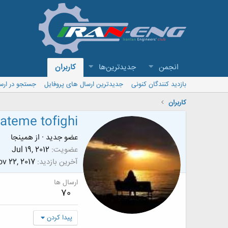
انجمن
جدیدترین‌ها
کاربران
بازدید کنندگان کنونی
جدیدترین ارسال های پروفایل
جستجو در ارس
کاربران
fateme tofighi
عضو جدید
·
از
همینجا
عضویت
Jul 19, 2012
آخرین بازدید
v 22, 2017
ارسال ها
70
پیدا کردن