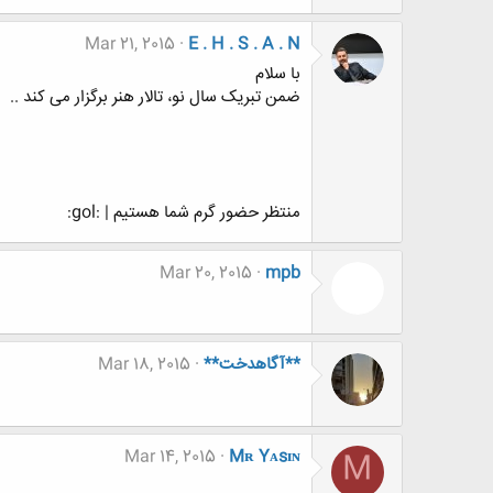
Mar 21, 2015
E . H . S . A . N
با سلام
ضمن تبریک سال نو، تالار هنر برگزار می کند ..
منتظر حضور گرم شما هستیم | :gol:
Mar 20, 2015
mpb
**آگاهدخت**
Mar 18, 2015
Mar 14, 2015
Mʀ Yᴀsɪɴ
M