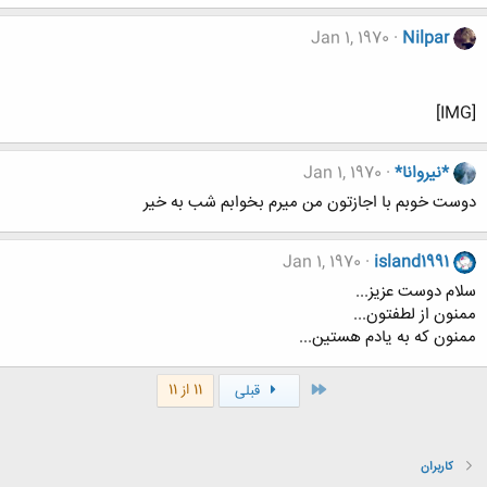
Jan 1, 1970
Nilpar
[IMG]
*نيروانا*
Jan 1, 1970
دوست خوبم با اجازتون من ميرم بخوابم شب به خير
Jan 1, 1970
island1991
سلام دوست عزیز...
ممنون از لطفتون...
ممنون که به یادم هستین...
اول
11 از 11
قبلی
کاربران