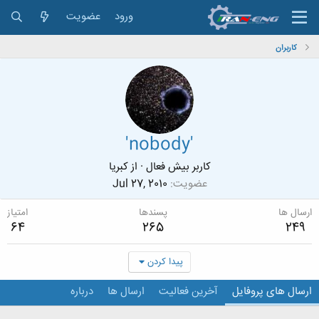
ورود
عضویت
کاربران
'nobody'
کاربر بیش فعال
·
از
كبريا
عضویت
Jul 27, 2010
ارسال ها
پسندها
امتیاز
64
265
249
پیدا کردن
ارسال های پروفایل
آخرین فعالیت
ارسال ها
درباره