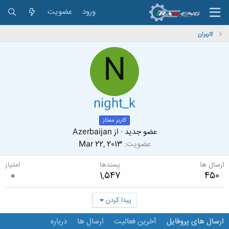
ورود
عضویت
کاربران
N
night_k
کاربر ممتاز
عضو جدید
·
از
Azerbaijan
عضویت
Mar 22, 2013
ارسال ها
پسندها
امتیاز
0
1,547
450
پیدا کردن
ارسال های پروفایل
آخرین فعالیت
ارسال ها
درباره