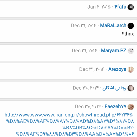
Jan 2, 2015
4fafa
Dec 31, 2014
MaRaL.arch
thnx!!
Dec 31, 2014
Maryam.PZ
Dec 31, 2014
Arezoya
رجایی اشکان
Dec 30, 2014
Dec 30, 2014
Faezeh77
http://www.www.www.iran-eng.ir/showthread.php/622345-
%D8%AE%D8%AF%D8%A7%D8%AD%D8%A7%D9%81%D8
%B8%DB%8C-%D8%A7%D8%B2-
%D8%AF%D9%88%D8%B3%D8%AA%D8%A7%D9%86