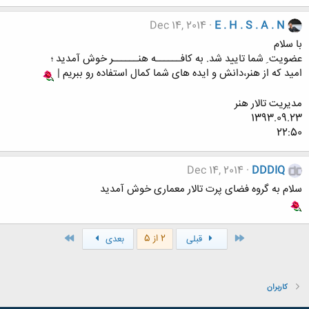
Dec 14, 2014
E . H . S . A . N
با سلام
عضویت ِ شما تایید شد. به کافــــــه هنــــــر خوش آمدید ؛
امید که از هنر،دانش و ایده های شما کمال استفاده رو ببریم |
مدیریت تالار هنر
1393.09.23
22:50
Dec 14, 2014
DDDIQ
سلام به گروه فضای پرت تالار معماری خوش آمدید
اول
آخر
2 از 5
قبلی
بعدی
کاربران