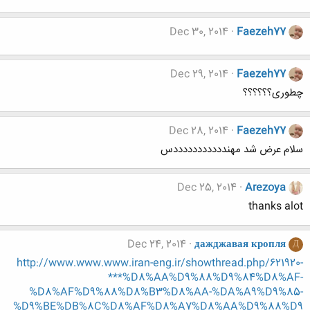
Dec 30, 2014
Faezeh77
Dec 29, 2014
Faezeh77
چطوری؟؟؟؟؟؟
Dec 28, 2014
Faezeh77
سلام عرض شد مهندددددددددددس
Dec 25, 2014
Arezoya
thanks alot
Dec 24, 2014
дажджавая кропля
Д
http://www.www.www.iran-eng.ir/showthread.php/621920-
***%D8%AA%D9%88%D9%84%D8%AF-
%D8%AF%D9%88%D8%B3%D8%AA-%DA%A9%D9%85-
%D9%BE%DB%8C%D8%AF%D8%A7%D8%AA%D9%88%D9