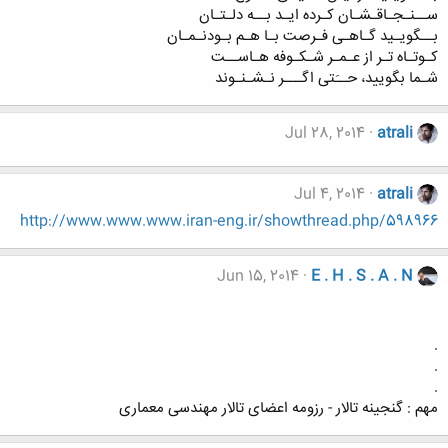
ســنـجـاقـشـان کـرده ایـد بــه دلـتـان
بــگویـید گـاهـی فـرصت بـا هـم بـودنـمـان
کـوتـاه تـر از عـمـر شـکـوفه هـاســت
شـما بگویید، حــَتی اگـــر نـشـنـوند
Jul 28, 2014
atrali
Jul 4, 2014
atrali
http://www.www.www.iran-eng.ir/showthread.php/598966
Jun 15, 2014
E . H . S . A . N
.
.
.
مهم : گنجینه تالار - رزومه اعضای تالار مهندسی معماری