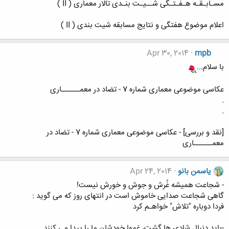
مسـابـقـه هـفـتـگی شــیـت بنـدی تالار معماری ( II )
اعلام موضوع هفتگی و نتایج مسابقه شیت بندی ( II )
Apr 30, 2014
mpb
با سلام...
عکاسی موضوعی معماری شماره 7 - تضاد در معمــــــاری
.
.
[نقد و بررسی] - عکاسی موضوعی معماری شماره 7 - تضاد در
معمــــــاری
یاسمن بانو
Apr 24, 2014
- شجاعت همیشه غُرش و جوش و خورش نیست!
گاهی شجاعت صدایی خاموش است در انتهای روز که می گوید :
فردا دوباره "تلاش" خواهـم کرد
-باید دنبال شادی ها گشت، غمها خودشان ما را پیدا می کنند