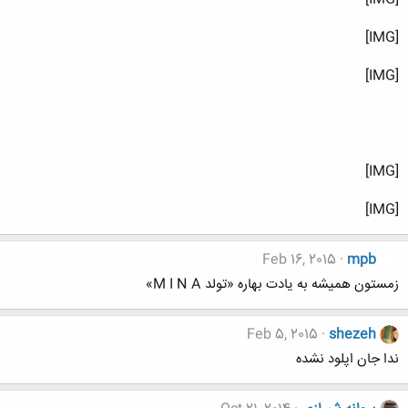
[IMG]
[IMG]
[IMG]
[IMG]
Feb 16, 2015
mpb
زمستون همیشه به یادت بهاره «تولد M I N A»
Feb 5, 2015
shezeh
ندا جان اپلود نشده