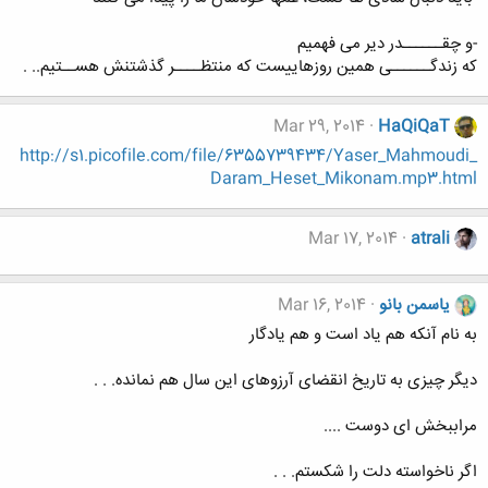
-و چقــــــدر دیر می فهمیم
که زندگــــــی همین روزهاییست که منتظــــر گذشتنش هســتیم.. .
Mar 29, 2014
HaQiQaT
http://s1.picofile.com/file/6355739434/Yaser_Mahmoudi_
Daram_Heset_Mikonam.mp3.html
Mar 17, 2014
atrali
یاسمن بانو
Mar 16, 2014
به نام آنکه هم یاد است و هم یادگار
ﺩﯾﮕﺮ ﭼﯿﺰﯼ ﺑﻪ ﺗﺎﺭﯾﺦ ﺍﻧﻘﻀﺎﯼ ﺁﺭﺯﻭﻫﺎﯼ ﺍﯾﻦ ﺳﺎﻝ ﻫﻢ ﻧﻤﺎﻧﺪﻩ. . .
ﻣﺮﺍببخش ای دوست ....
ﺍﮔﺮ ﻧﺎﺧﻮﺍﺳﺘﻪ ﺩﻟﺖ ﺭﺍ ﺷﮑﺴﺘﻢ. . .