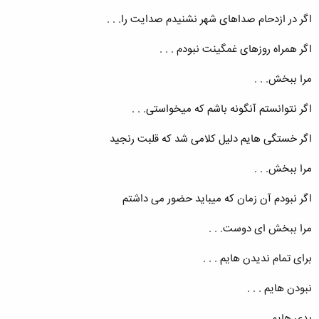
ﺍﮔﺮ ﺩﺭ ﺍﺯﺩﺣﺎﻡ ﺻﺪﺍﻫﺎﯼ ﺷﻬﺮ ﻧﺸﻨﯿﺪﻡ ﺻﺪﺍﯾﺖ ﺭﺍ. . .
ﺍﮔﺮ ﻫﻤﺮﺍﻩ ﺭﻭﺯﻫﺎﯼ ﻏﻤﮕﯿﻨﺖ ﻧﺒﻮﺩﻡ . . .
ﻣﺮﺍ ﺑﺒﺨﺶ. . .
ﺍﮔﺮ ﻧﺘﻮﺍﻧﺴﺘﻢ ﺁﻧﮕﻮﻧﻪ ﺑﺎﺷﻢ ﮐﻪ ﻣﯿﺨﻮﺍﺳﺘﯽ. . .
ﺍﮔﺮ ﺧﺴﺘﮕﯽ ﻫﺎﯾﻢ ﺩﻟﯿﻞ ﮐﻼﻣﯽ ﺷﺪ ﮐﻪ ﻗﻠﺒﺖ ﺭﻧﺠﯿﺪ
ﻣﺮﺍ ﺑﺒﺨﺶ. . .
ﺍﮔﺮ ﻧﺒﻮﺩﻡ ﺁﻥ ﺯﻣﺎﻥ ﮐﻪ ﻣﯿﺒﺎﯾﺪ ﺣﻀﻮﺭ ﻣﯽ ﺩﺍﺷﺘﻢ
ﻣﺮﺍ ﺑﺒﺨﺶ ای دوست. . .
ﺑﺮﺍﯼ ﺗﻤﺎﻡ ﻧﺪﯾﺪﻥ ﻫﺎﯾﻢ . . .
ﻧﺒﻮﺩﻥ ﻫﺎﯾﻢ . . .
ﺑﺪﯼ ﻫﺎﯾﻢ . . .