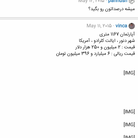
May 12, 2015
parinush
میشه درصداتون رو بگید؟
May 11, 2015
vinca
آپارتمان 1167 متری
شهر دنور ، ایالت کلرادو ، آمریکا
قیمت : 2 میلیون و 250 هزار دلار
قیمت ریالی : 6 میلیارد و 396 میلیون تومان
[IMG]
[IMG]
[IMG]
[IMG]