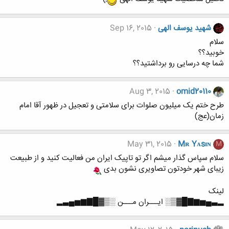
شهید یوسف الهی
Sep 16, 2015
سلام
خوبید؟؟
شما چه درسایی رو برداشتید؟؟
Aug 3, 2015
omid20110
طرح ختم یک میلیون صلوات برای سلامتی و تعجیل در ظهور آقا امام
زمان(عج)
May 31, 2015
Mʀ Yᴀsɪɴ
M
سلام سپاس گذار میشم اگر تو تاپیک ایران من فعالیت کنید و از طبیعت
زیبای شهر خودتون تصاویری نشون بدی
لینک
▂▃▄▅▆▇█▓▒░ ایـــران مـــن ░▒▓█▇▆▅▄▃▂