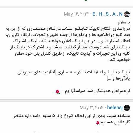
May 16, 2014
E . H . S . A . N
با سلام
در راستای افتتاح تاپیک تـابـلـو اعـلانـات ِ تـالار مـعـمـاری که از این به
بعد کلیه ی اطلاعیه ها و یادآورها از جمله تغییر و تحولات، ارتقاء کاربران،
اعطاء امتیازات و ... در این تاپیک اعلان خواهند شد ، لینک ِ اشتراک
تاپیک برای شما دوست ِ معمار گذاشته میشه و با اشتراک در تاپیک از
کلیه ی این تغییرات و آپدیت تاپیک، از طریق کنترل پنل خود مطلع
خواهید شد.
تاپیک: تـابـلـو اعـلانـات تـالار مـعـمـاری [اطلاعیه های مدیریتی،
یادآورها و ...]
از همراهی همیشگی شما سپاسگزاریم ...
May 3, 2014
helensj
مسابقه شیت بندی از این لحظه شروع و تا 5 شنبه ادامه داره منتظر
کارهاتون هستیم