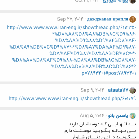
پروانه شیرازی
Oct 21, 2014
Sep 27, 2014
дажджавая кропля
Д
http://www.www.www.iran-eng.ir/showthread.php/611235-
*%D8%A8%D8%A8%DB%8C%D9%86-
%D8%AA%D9%88%D9%84%D8%AF-
%DA%A9%DB%8C%D9%87*-*%D8%A7%DA%AF%D9%87-
%DA%AF%D9%81%D8%AA%DB%8C*-*-
%D8%A8%D8%AF%D9%88-%D8%A8%DB%8C%D8%A7-
%D8%A8%D8%A8%DB%8C%D9%86*?
p=7893401#post7893401
Sep 9, 2014
ataata117
http://www.www.www.iran-eng.ir/showthread.php/601079
یاسمن بانو
Aug 5, 2014
بــه آنـهـایــی کـه دوستشـان دارید
بــی بـهـانـه بـگـویـید دوسـتـت دارم
بــگـویـید در ایـن دنـیـای شـلوغ