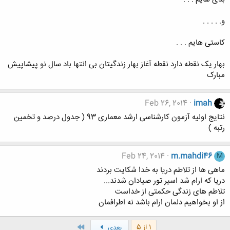
ﻭ. . . . .
ﮐﺎﺳﺘﯽ ﻫﺎﯾﻢ . . .
بهار یک نقطه دارد نقطه آغاز بهار زندگیتان بی انتها باد سال نو پیشاپیش
مبارک
Feb 26, 2014
imah
نتایج اولیه آزمون کارشناسی ارشد معماری 93 ( جدول درصد و تخمین
رتبه )
Feb 24, 2014
m.mahdi46
M
ماهی ها از تلاطم دریا به خدا شکایت بردند
دریا که ارام شد اسیر تور صیادان شدند...
تلاطم های زندگی حکمتی از خداست
از او بخواهیم دلمان ارام باشد نه اطرافمان
آخر
1 از 5
بعدی