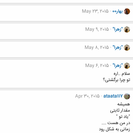
بهار00
May 23, 2015
"زهرا"
May 9, 2015
"زهرا"
May 8, 2015
"زهرا"
May 6, 2015
سلام ..اره
تو چرا برگشتی؟
Apr 30, 2015
ataata117
همیشه
مقدار ثابتی
"یاد تو "
در من هست ....
زمانی به شکل رود