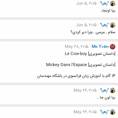
"زهرا"
Jun 5, 2015
بیا اونجا..
"زهرا"
Jun 5, 2015
سلام ..مرسی ..چرا دیر کردی؟
May 28, 2015
Mʀ Yᴀsɪɴ
M
[داستان تصویری] Le Cow-boy
[داستان تصویری] Mickey Dans l'Espace
14 گام با آموزش زبان فرانسوی در باشگاه مهندسان
"زهرا"
May 26, 2015
بیا اون جا ..
"زهرا"
May 26, 2015