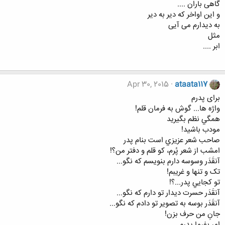
گاهی باران ....
و این اواخر که دیر به دیر
به دیدارم می آیی
مثل
ابر ....
Apr 30, 2015
ataata117
برای پدرم
واژه ها... گوش به فرمان قلم!
همگي نظم بگيريد
مودب باشيد!
صاحب شعر عزيزي است بنام پدر
امشب از شعر پُرم، کو قلم و دفتر من؟!
آنقَدَر وسوسه دارم بنويسم که نگو...
تک و تنها و غريبم!
تو کجايي پدر...؟!
آنقَدَر حسرت ديدار تو دارم که نگو...
آنقَدَر بوسه به تصوير تو دادم که نگو...
جانِ من حرف بزن!
امر بفرما پدرم..