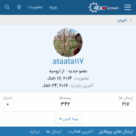
ورود
عضویت
کاربران
ataata117
عضو جدید
·
از
ارومیه
عضویت
Jun 17, 2014
آخرین بازدید
Jan 24, 2017
ارسال ها
پسندها
امتیاز
0
342
217
پیدا کردن
ارسال های پروفایل
آخرین فعالیت
ارسال ها
درباره