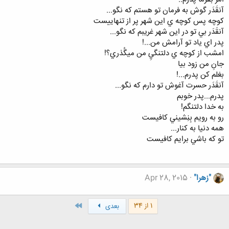
آنقَدَر گوش به فرمان تو هستم که نگو...
کوچه پس کوچه ي اين شهر پر از تنهاييست
آنقَدَر بي تو در اين شهر غريبم که نگو...
پدر اي ياد تو آرامش من...!
امشب از کوچه ي دلتنگيِ من ميگُذري؟!
جانِ من زود بيا
بغلم کن پدرم...!
آنقَدَر حسرت آغوش تو دارم که نگو...
پدرم...پدر خوبم
به خدا دلتنگم!
رو به رويم بِنِشيني کافيست
همه دنيا به کنار...
تو که باشي برایم کافیست
"زهرا"
Apr 28, 2015
آخر
1 از 34
بعدی