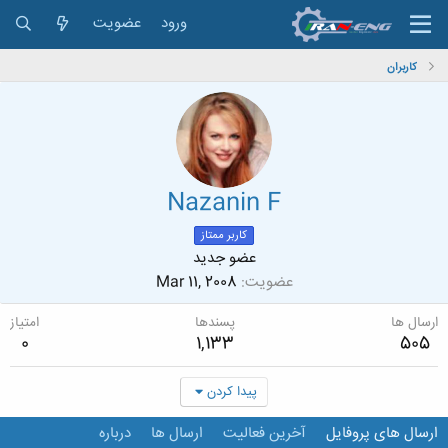
ورود
عضویت
کاربران
Nazanin F
کاربر ممتاز
عضو جدید
عضویت
Mar 11, 2008
ارسال ها
پسندها
امتیاز
0
1,133
505
پیدا کردن
ارسال های پروفایل
آخرین فعالیت
ارسال ها
درباره