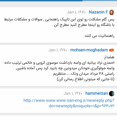
Jan 1, 1970
Nazanin F
پس گلم مشکلت رو توی این تاپیک راهنمایی , سوالات و مشکلات مرتبط
با باشگاه رو اینجا مطرح کنید مطرح کن .
راهنمائیت می کنند.
Jan 1, 1970
mohsen-moghadam
هشدار
احمدی نزاد بیانیه ای واسه بازداشت موسوی کروبی و خاتمی ترتیب داده
واسه جولوگیری خودتان میدونین چه بایید کرد پس آماده باشین.
راستی 28 مرداد میدان ونک.....منتظریم
(تا جایی که میتونی اطلاع رسانی کن)
Jan 1, 1970
hammerzan
http://www.www.www.iran-eng.ir/newreply.php?
do=newreply&noquote=1&p=966072