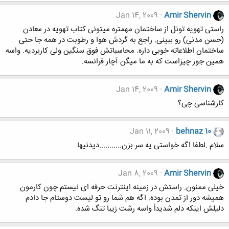
Jan 14, 2009
Amir Shervin
راستی تهویه تونل از ساختمان مهمتره میتونی کتاب تهویه در معادن
(حسن مدنی) رو ببینی. راجع به گردش هوا و رطوبت در همه جا حتی
ساختمان اطلاعاته خوبی داره. محاسباتش فوق سنگین ولی کاربردیه. واسه
همین جور چیزاست که به ما میگن آچار فرانسه.
Jan 14, 2009
Amir Shervin
کارشناسی چی؟
Jan 11, 2009
behnaz 10
سلام .لطفا اگه خواستی یه سر بزن...........دیدنیها
Jan 8, 2009
Amir Shervin
خیلی ممنون. راستش در زمینه اینترنت حرفه ای نیستم چون کارمون
همیشه دور از تمدن بوده. اگه هم شما رو تو لیست دوستام جا دادم
دلیلش اینکه دلم شدیدأ واسه رشت زیبا تنگ شده.