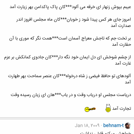
عیبم بپوش زنهار ای خرقه می آلود***کان پاک پاکدامن بهر زیارت آمد
امروز جای هر کس پیدا شود ز خوبان***کان ماه مجلس افروز اندر
صدارت آمد
بر تخت جم که تاجش معراج آسمان است***همت نگر که موری با آن
حقارت آمد
از چشم شوخش ای دل ایمان خود نگه دار***کان جادوی کمانکش بر عزم
غارت آمد
آلوده​ای تو حافظ فیضی ز شاه درخواه***کان عنصر سماحت بهر طهارت
آمد
دریاست مجلس او دریاب وقت و در یاب***هان ای زیان رسیده وقت
تجارت آمد
Jan 18, 2009
behnam-t
خواهش میکنم قابلی نداشت