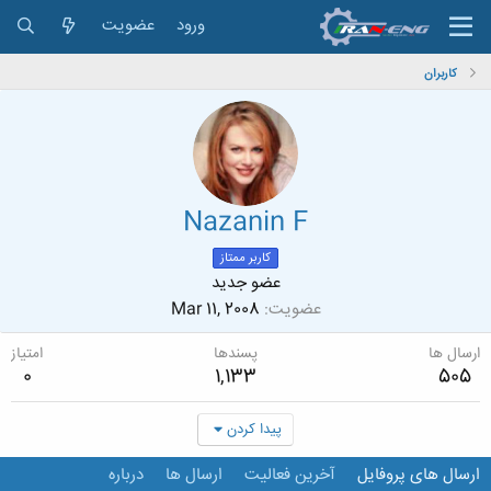
ورود
عضویت
کاربران
Nazanin F
کاربر ممتاز
عضو جدید
عضویت
Mar 11, 2008
ارسال ها
پسندها
امتیاز
0
1,133
505
پیدا کردن
ارسال های پروفایل
آخرین فعالیت
ارسال ها
درباره