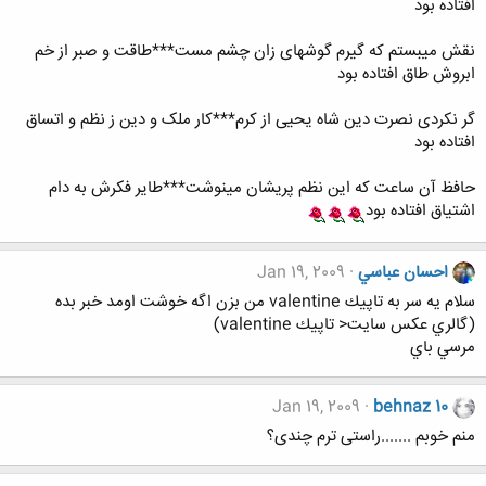
افتاده بود
نقش می​بستم که گیرم گوشه​ای زان چشم مست***طاقت و صبر از خم
ابروش طاق افتاده بود
گر نکردی نصرت دین شاه یحیی از کرم***کار ملک و دین ز نظم و اتساق
افتاده بود
حافظ آن ساعت که این نظم پریشان می​نوشت***طایر فکرش به دام
اشتیاق افتاده بود
احسان عباسي
Jan 19, 2009
سلام يه سر به تاپيك valentine من بزن اگه خوشت اومد خبر بده
(گالري عكس سايت< تاپيك valentine)
مرسي باي
Jan 19, 2009
behnaz 10
منم خوبم .......راستی ترم چندی؟