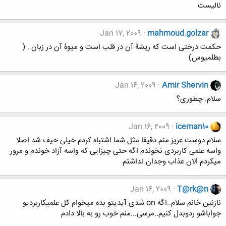
نالیست
Jan 17, 2009
mahmoud.golzar
حکمت درختی است که ریشۀ آن در قلب است و میوۀ آن در زبان . (
بطلمیوس)
Jan 16, 2009
Amir Shervin
سلام. چطوری؟
Jan 16, 2009
iceman10
سلام دوست عزیز منم دقیقا مثل شما اشتباه کردم خیلی حیف شد اصلا
واسه علمی کاربردی نخوندم اگه حتی چیزایی که واسه آزاد خوندم و مرور
میکردم الان عذاب وجدان نداشتم
Jan 16, 2009
T@rk@n
نازنین خانم سلام..اگه on شدی آیدیتو بده میخوام کل علمیکاربردیو
جواباشو ردوبدل کنیم..مرسی...منم خوب رو به بالا دادم