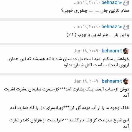
Jan 19, 2009
behnaz 10
سلام نازنین جان ..........چطوری خوبی؟
Jan 19, 2009
behnaz 10
و این بار ... هنر نمایی با چوب ( 1 2)
Jan 18, 2009
behnam-t
خواهش میکنم امید است دل دوستان شاد باشه همیشه که این همان
ارزوی اینجانب است قابل شمارو نداره
Jan 18, 2009
behnam-t
دوش از جناب آصف پیک بشارت آمد***کز حضرت سلیمان عشرت اشارت
آمد
خاک وجود ما را از آب دیده گل کن***ویرانسرای دل را گاه عمارت آمد
این شرح بی​نهایت کز زلف یار گفتند***حرفیست از هزاران کاندر عبارت
آمد