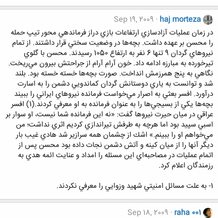
Sep 19, 2009
haj morteza
در زمان عمليات آزادسازي ارتفاعات بازي دراز فرماندهي محور تيپ حمله
را محسن بر عهده داشت. بچه‌ها در وضعيت سختي قرار داشتند. از تمام
نيروهاي گردان 9 تنها 6 نفر به ارتفاع 1050 رسيدند. محسن با گلوي
تيرخورده به مبارزه ادامه داد. خون آرام آرام از جراحتش بيرون مي‌ريخت.
نگاهي به پنج همرزمش انداخت. صورت بچه‌ها خسته خسته بود. بلند
شد و توانست به ياري دوستانش گردان كماندويي دشمن را به اسارت
درآورد. افسر بعثي به اصرار مي‌خواست فرمانده نيروهاي ايراني را ببيند
بچه‌ها يكي از بسيجي‌ها را به عنوان فرمانده به او معرفي كردند.(1) افسر
عراقي در ميان حيرت نيروها گفت: «نه اين فرمانده شما نيست، ‌او سوار بر
اسبي سپيد بود اما هرچه به طرفش تيراندازي كرديم اثري نداشت؛‌ من
مي‌خواهم او را ببينم.» اشك از چشمان همه سرازير شد هادي غيب بار
ديگر آنها را از ميان كينه و آتش دشمن نجات داده بود محسن پس از
اتمام عمليات در مصاحبه‌اي اين مسئله را امداد و عنايت ائمه هدي به
رزمندگان اعلام كرد.
1- به علت مسائل امنيتي شهید وزوايي را معرفي نکردند.
Sep 18, 2009
raha 001