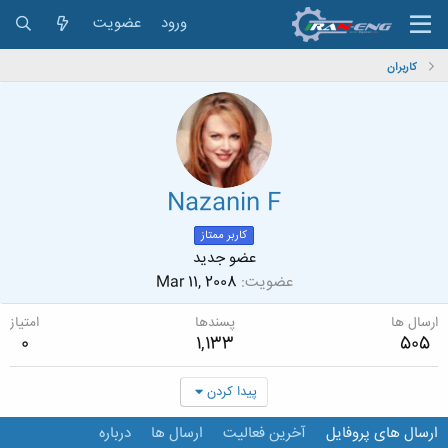
ورود
عضویت
کاربران
Nazanin F
کاربر ممتاز
عضو جدید
عضویت
Mar 11, 2008
ارسال ها
پسندها
امتیاز
0
1,133
505
پیدا کردن
ارسال های پروفایل
آخرین فعالیت
ارسال ها
درباره