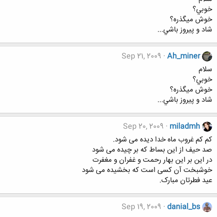
خوبي؟
خوش ميگذره؟
شاد و پيروز باشي...
Sep 21, 2009
Ah_miner
سلام
خوبي؟
خوش ميگذره؟
شاد و پيروز باشي...
Sep 20, 2009
miladmh
کم کم غروب ماه خدا دیده می شود.
صد حیف از این بساط که بر چیده می شود
در این بر این بهار رحمت و غفران و مغفرت
خوشبخت آن کسی است که بخشیده می شود
عید فطرتان مبارک.
Sep 19, 2009
danial_bs