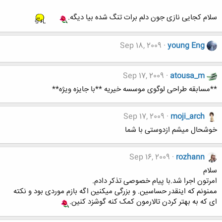
سلام کجایی نازی جون دلم برات تنگ شده بیا دیگه.
Sep 18, 2009
young Eng
Sep 17, 2009
atousa_m
**مسابقه طراحی لوگوی موسسه خیریه **با جایزه ویژه**
Sep 17, 2009
moji_arch
خوشحال میشم ازدوستی با شما
Sep 16, 2009
rozhann
سلام
امرتون اجرا شد.با پیام خصوصی تذکر دادم.
ممنونم که اینقدر حساسین. و بزرگی میکنین اگه بازم موردی بود و نکته
ای که به بهتر کردن تالارمون کمک کنه گوشزد کنین.