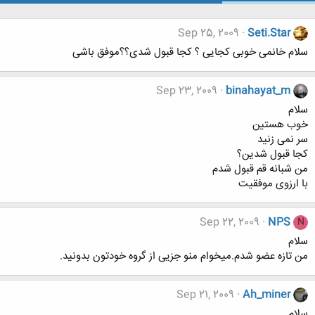
Sep 25, 2009
Seti.Star
سلام خانمی خوبی کجایی ؟ کجا قبول شدی؟؟موفق باشی
Sep 23, 2009
binahayat_m
سلام
خوب هستین
سر نمی زنید
کجا قبول شدین؟
من شبانه قم قبول شدم
با ارزوی موفقیت
Sep 22, 2009
NPS
N
سلام
من تازه عضو شدم.میخوام منو جزیی از گروه خودتون بدونید.
Sep 21, 2009
Ah_miner
سلام