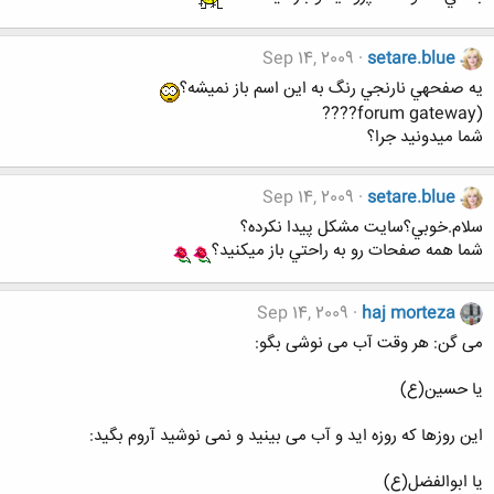
Sep 14, 2009
setare.blue
يه صفحهي نارنجي رنگ به اين اسم باز نميشه؟
(forum gateway????
شما ميدونيد جرا؟
Sep 14, 2009
setare.blue
سلام.خوبي؟سايت مشكل پيدا نكرده؟
شما همه صفحات رو به راحتي باز ميكنيد؟
Sep 14, 2009
haj morteza
می گن: هر وقت آب می نوشی بگو:
یا حسین(ع)
این روزها که روزه اید و آب می بینید و نمی نوشید آروم بگید:
یا ابوالفضل(ع)