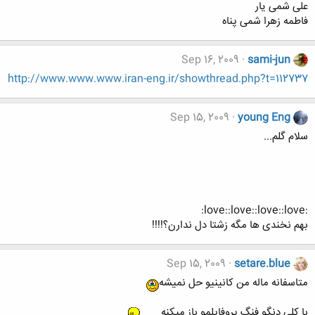
علی شمی یار
فاطمه زهرا شمی پناه
Sep 16, 2009
sami-jun
http://www.www.www.iran-eng.ir/showthread.php?t=112737
Sep 15, 2009
young Eng
سلام گلم...
:love::love::love::love:
بهم نخندی ها مگه زشتا دل ندارن؟!!!!
Sep 15, 2009
setare.blue
متاسفانه ماله من کانینیو حل نميشه
با كلي دنگو فنگ پروفايلمو باز ميكنه