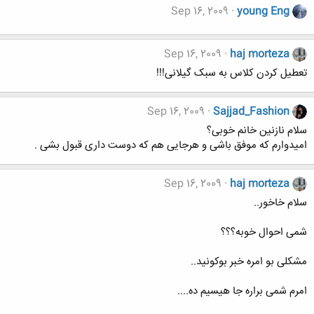
Sep 16, 2009
young Eng
Sep 16, 2009
haj morteza
تعطیل کردن کلاس به سبک گیلانی!!!
Sep 16, 2009
Sajjad_Fashion
سلام نازنین خانم خوبی؟
امیدوارم که موفق باشی و هرجایی هم که دوست داری قبول بشی .
Sep 16, 2009
haj morteza
سلام خاخور..
شمی احوال خوبه؟؟؟
مشکلی بو امره خبر بوکونید..
امرم شمی براره جا هیسیم ده....