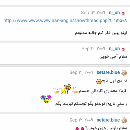
Sep 13, 2009
nj_un
http://www.www.www.iran-eng.ir/showthread.php?t=112508
اينو ببين فکر کنم جالبه ممنونم
Sep 12, 2009
nj_un
سلام آجی خوبی
Sep 12, 2009
setare.blue
نه من اول كارم
.ترم2 معماري كارداني هستم
راستي تاريخ تولدتو بگو تونستم تبريك بگم
Sep 12, 2009
setare.blue
سلام نازنين جون.خوبي؟