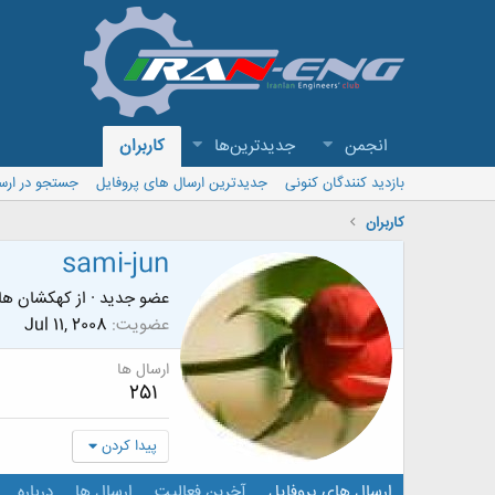
انجمن
جدیدترین‌ها
کاربران
بازدید کنندگان کنونی
جدیدترین ارسال های پروفایل
جستجو در ارس
کاربران
sami-jun
عضو جدید
·
از
کهکشان ها
عضویت
Jul 11, 2008
ارسال ها
251
پیدا کردن
ارسال های پروفایل
آخرین فعالیت
ارسال ها
درباره