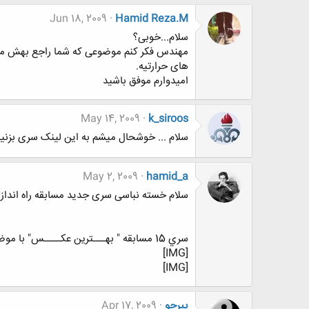
Jun 18, 2009
Hamid Reza.M
سلام...خوبی؟
مهندس فکر کنم موضوعی که شما راجع بهش مطل
های حرارتیه.
امیدوارم موفق باشید
May 14, 2009
k_siroos
سلام ... خوشحال میشم به این لینک سری بزنید
May 2, 2009
hamid_a
سلام خسته نباسی سری جدید مسابقه راه اندا
سري 15 مسابقه " بهـــترين عكــــس" با موضوع ((( قشنگ ترین گل )))
[IMG]
[IMG]
پیرجو
Apr 17, 2009