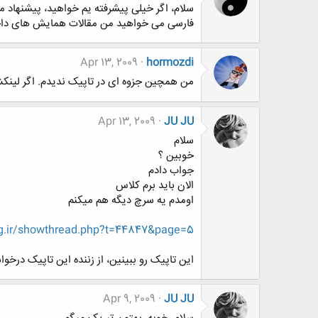
سلام، اگر خیلی پیشرفته یم خواهید، پیشنهاد م
فارسی می خواهید من مقالات همایش های داخلی
Apr 13, 2009
hormozdi
من همچین جزوه ای در تاپیک ندیدم. اگر لینکش
Apr 13, 2009
JU JU
سلام
خوبین ؟
جواب دادم
الان باید برم کلاس
اومدم یه سرچ دیگه هم میکنم
g.ir/showthread.php?t=44847&page=5
این تاپیک رو ببینین، از زننده این تاپیک درخ
Apr 9, 2009
JU JU