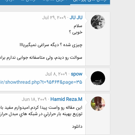
Jul 29, 2009
JU JU
سلام
خوبی ؟
چیزی شده ؟ دیگه سراغی نمیگیریااا
سوالت رو دیدم، ولی متاسفانه جوابی ندارم بر
Jul 8, 2009
spow
.ir/showthread.php?t=95464&page=35
Jun 18, 2009
Hamid Reza.M
این مقاله رو واست پیدا کردم.امیدوارم مفید با
توزيع بهينه بار حرارتي در شبكه هاي مبدل حرارتي ب
دانلود