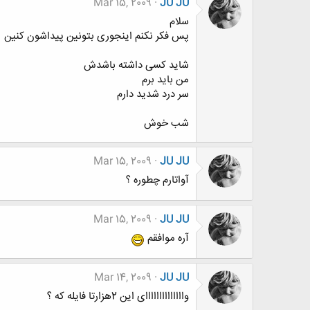
Mar 15, 2009
JU JU
سلام
پس فکر نکنم اینجوری بتونین پیداشون کنین
شاید کسی داشته باشدش
من باید برم
سر درد شدید دارم
شب خوش
Mar 15, 2009
JU JU
آواتارم چطوره ؟
Mar 15, 2009
JU JU
آره موافقم
Mar 14, 2009
JU JU
واااااااااااااای این 2هزارتا فایله که ؟