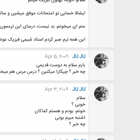
سلام، خوبه، بهتون تبریک میگم
ایشالا خسابی تو امتحانات موفق میشین و سال
منم ای میخونم، بد نیست، درسای این ترممون 
این همه ترم صبر کردم استاد شیمی فیزیک عو
Apr 5, 2009
JU JU
بازم سلام به دوست قدیمی
چه خبر ؟ چیکارا میکنین ؟ درس مرس هم میخو
Apr 3, 2009
JU JU
سلام
خوبی ؟
خونم، بودم و هستم کماکان
1شنبه میرم یونی
چه خبر ؟