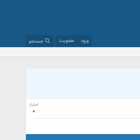
ورود
عضویت
جستجو
امتیاز
0