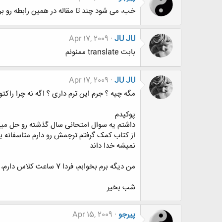
خب، می شود چند تا مقاله در همین رابطه رو ب
Apr 17, 2009
JU JU
بابت translate ممنونم
Apr 17, 2009
JU JU
مگه چیه ؟ جرم این ترم داری ؟ اگه نه چرا راکتو
پوکیدم
داشتم یه سوال امتحانی سال گذشته رو حل میکر
از کتاب کمک گرفتم ترجمش رو دارم متاسفانه ب
نمیشه خدا داند
من دیگه برم بخوابم، فردا 7 ساعت کلاس دارم، خوشحال شدم، موفق باشین
شب بخیر
پیرجو
Apr 15, 2009