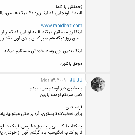
زحمتش با شما
البته تا اونجایی که اینا زیره 20 میگ هستن، بالاترش رو لینک بدین یه کاری میکنم
www.rapidbaz.com
لینکا رو مستقیم میکنه، البته اونایی که کمتر از 20 میگه
تا چن روز دیگه هم صبر کنین بالای اون مقدار ر
لینک بدین اون وسط خودش مستقیم میکنه
موفق باشین
Mar 13, 2009
JU JU
ببخشین دیر اومدم جواب بدم
کمی سرعتم اومده پایین
آره حتمن
برای تعطیلات تابستون، آره براحتی میتونید یاد بگیرید فقط نیازمند هدف
یه کتاب انگلیسی و یه جزوه فارسی، لینک دانل
از رو کتاب انگلیسیه یاد گرفتم، قبل از خوندن