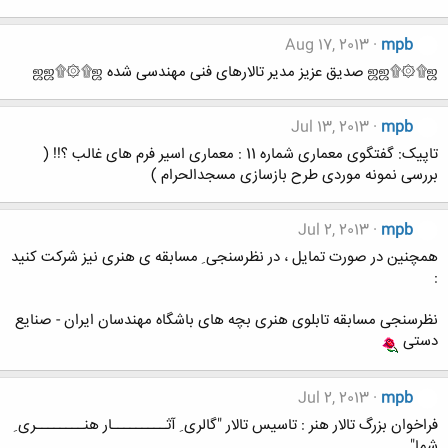
Aug 17, 2013
mpb
ஜஜ۩۞۩ஜ صدیق عزیز مدیر تالارهای فنی مهندسی شده ஜஜ۩۞۩ஜ
Jul 13, 2013
mpb
تاپیک: گفتگوی معماری شماره 11 : معماری اسیر فرم های غالب ؟!! (
بررسی نمونه موردی طرح بازسازی مسجدالحرام )
Jul 2, 2013
mpb
همچنین در صورت تمایل ، در نظرسنجی ِ مسابقه ی هنری نیز شرکت کنید
:
نظرسنجی مسابقه تابلوی هنری بچه های باشگاه مهندسان ایران - صنایع
دستی
Jul 2, 2013
mpb
فراخوان بزرگ تالار هنر : تاسیس تالار "گالری ِ آثـــــــــار هنــــــــری ِ
شما"