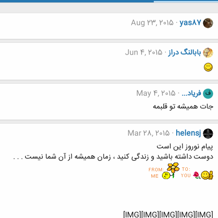
Aug 23, 2015
yas87
بابالنگ دراز
Jun 4, 2015
فریاد...
May 4, 2015
ف
جات همیشه تو قلبمه
Mar 28, 2015
helensj
پیام نوروز این است
دوست داشته باشید و زندگی کنید ، زمان همیشه از آن شما نیست . . .
[IMG][IMG][IMG][IMG][IMG]