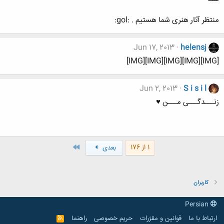
منتظر آثار هنری شما هستیم . :gol:
Jun 17, 2013
helensj
[IMG][IMG][IMG][IMG][IMG]
Jun 2, 2013
S i s i l
زنـــدگـــی مـــن ♥
آخر
1 از 176
بعدی
کاربران
Persian
ارتباط با ما
قوانین و مقرّرات
حریم خصوصی
راهنما
R