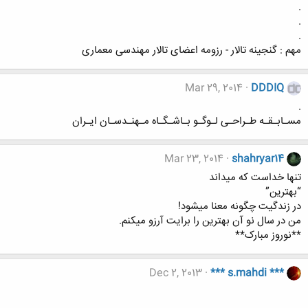
.
.
.
مهم : گنجینه تالار - رزومه اعضای تالار مهندسی معماری
Mar 29, 2014
DDDIQ
.
مسـابـقـه طـراحـی لـوگـو بـاشـگـاه مـهنـدسـان ایـران
Mar 23, 2014
shahryar14
تنها خداست که میداند
“بهترین”
در زندگیت چگونه معنا میشود!
من در سال نو آن بهترین را برایت آرزو میکنم.
**نوروز مبارک**
Dec 2, 2013
*** s.mahdi ***