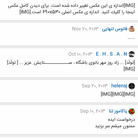
[IMG]اندازه ی اين عكس تغيير داده شده است. برای ديدن كامل عكس
اينجا را كليك كنيد. اندازه ی عكس اصلی 690x530 است.[IMG]
فانوس تنهایی
Nov 20, 2013
......
Oct 10, 2013
E . H . S . A . N
[تولّد] ... زاد روز مهر بانوی باشگاه ، ســـــــــــــتایش ِ عزیز ... [ تولّد]
[IMG]
Sep 20, 2013
helensj
[IMG][IMG][IMG]
یاکاموز تنا
Sep 10, 2013
درخواست ایده
ممنون میشم سر بزنید