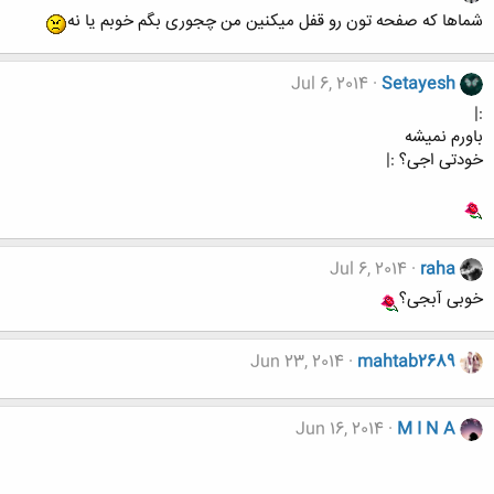
شماها که صفحه تون رو قفل میکنین من چجوری بگم خوبم یا نه
Jul 6, 2014
Setayesh
:|
باورم نمیشه
خودتی اجی؟ :|
Jul 6, 2014
raha
خوبی آبجی؟
Jun 23, 2014
mahtab2689
Jun 16, 2014
M I N A