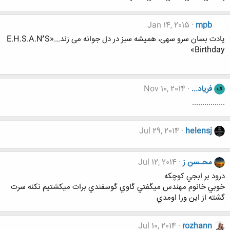
Jan 14, 2015
mpb
یادت بسان سرو سهی، همیشه سبز در دل جوانه می زند...«E.H.S.A.Nُُُ S
Birthday»
فریاد...
Nov 10, 2014
ف
................
Jul 29, 2014
helensj
محـسن ز
Jul 12, 2014
درود بر ابجي كوچكه
خوبي خانوم مهندس ميگفتي گاوي گوسفندي برات ميكشتيم نكنه سرت
گشته از اين ورا اومدي
Jul 10, 2014
rozhann