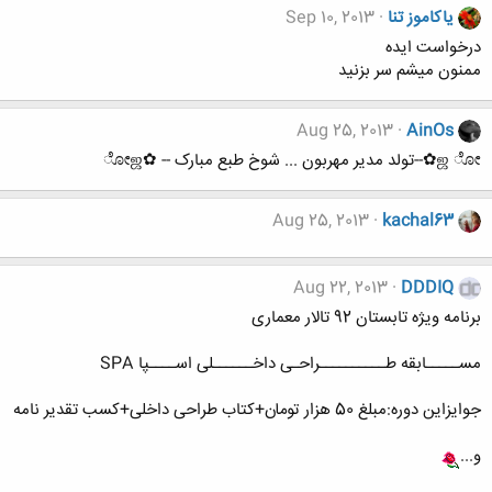
یاکاموز تنا
Sep 10, 2013
درخواست ایده
ممنون میشم سر بزنید
Aug 25, 2013
AinOs
ஜ ೋ✿--تولد مدیر مهربون ... شوخ طبع مبارک -- ✿ೋஜ
Aug 25, 2013
kachal63
Aug 22, 2013
DDDIQ
برنامه ویژه تابستان 92 تالار معماری
مســـــابقه طــــــــــراحـی داخــــــلی اســــپا SPA
جوایزاین دوره:مبلغ 50 هزار تومان+کتاب طراحی داخلی+کسب تقدیر نامه
و...