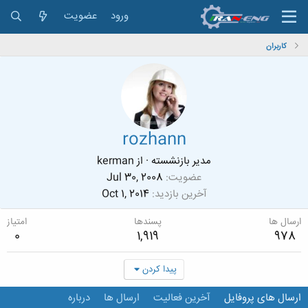
ورود
عضویت
کاربران
rozhann
مدیر بازنشسته
·
از
kerman
عضویت
Jul 30, 2008
آخرین بازدید
Oct 1, 2014
ارسال ها
پسندها
امتیاز
0
1,919
978
پیدا کردن
ارسال های پروفایل
آخرین فعالیت
ارسال ها
درباره