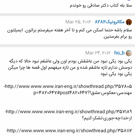
سلا بله کتاب دکتر صادقی رو خوندم
مکاترونیک8282
Mar 25, 2012
سلام باشه حتما اسکن می کنم و تا آخر هفته میفرستم براتون. ایمیلتون
رو برام بفرستین.
Mar 24, 2012
ho_b
یکی بود یکی نبود من عاشقش بودم اون ولی عاشقم نبود حالا که دیگه
دوسش ندارم تازه عاشقم شده و من تازه میفهمم اول قصه ها چرا میگن
یکی بود یکی نبود
http://www.www.www.iran-eng.ir/showthread.php/357805-
مهندسی-معکوس-عشق!?p=4820647#post4820647
http://www.www.www.iran-eng.ir/showthread.php/357189-
از-خدا-چه-جوری-تشکر-کنیم؟
http://www.www.www.iran-eng.ir/showthread.php/358112-