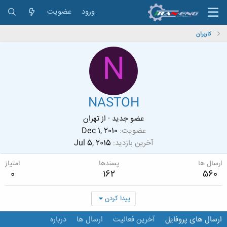
ورود
عضویت
کاربران
N
NASTOH
عضو جدید
·
از
تهران
عضویت
Dec 1, 2010
آخرین بازدید
Jul 5, 2015
ارسال ها
پسندها
امتیاز
0
162
560
پیدا کردن
ارسال های پروفایل
آخرین فعالیت
ارسال ها
درباره