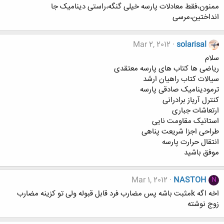
ممنون،فقط معادلات پارسه خیلی گنگه،راستی دینامیک جا
انداختین،مرسی
Mar 2, 2012
solarisal
سلام
ریاضی ها کتاب های پارسه معتقدی
سیالات کتاب راهیان ارشد
ترمودینامیک صادقی پارسه
کنترل آریاز برادرانی
ارتعاشات جباری
استاتیک مقاومت نایی
طراحی اجزا شریعت پناهی
انتقال حرارت پارسه
موفق باشید
Mar 1, 2012
NASTOH
N
اخه اگه kمثبت باشه پس مضارب فرد قابل قبوله ولی تو کزینه مضارب
زوج نوشته