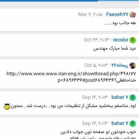
Mar 7, 2015
Faezeh77
هه جالب بود......
Oct 24, 2013
recolor
R
عید شما مبارک مهندس
ریحانه22
Oct 5, 2013
http://www.www.www.iran-eng.ir/showthread.php/498177-
خداحافظی?p=6896436#post6896436
Sep 14, 2013
bahar 7
B
اوه..متاسفم ببخشید مشکل از تنظیمات من بود....درست شد...ممنون
Sep 14, 2013
bahar 7
B
خوب خودتون تو صفحه تون جواب دادین
بعدشم پیغام خصوصی تون غیر فعاله