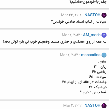
چقدر-با-خودمون-صادقیم؟
Mar 24, 2012
NASTOH
N
سیالات از کتاب استاد صادقی خوندین؟
Mar 2, 2012
AM_mech
A
بله همه از روی معتقدی و جباری مسلما وضعیتم خوب نی بازم توکل بخدا
Mar 2, 2012
masoodina
سلام .
زبان : 31
ریاضی :41
سیالات : 65
جامدات :در هاله ای از ابهام 25
دینامیک :41
شما جطور دادین ؟
Mar 2, 2012
NASTOH
N