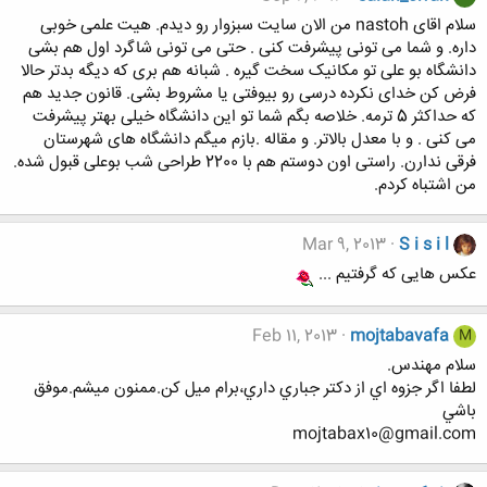
سلام اقای nastoh من الان سایت سبزوار رو دیدم. هیت علمی خوبی
داره. و شما می تونی پیشرفت کنی . حتی می تونی شاگرد اول هم بشی
دانشگاه بو علی تو مکانیک سخت گیره . شبانه هم بری که دیگه بدتر حالا
فرض کن خدای نکرده درسی رو بیوفتی یا مشروط بشی. قانون جدید هم
که حداکثر 5 ترمه. خلاصه بگم شما تو این دانشگاه خیلی بهتر پیشرفت
می کنی . و با معدل بالاتر. و مقاله .بازم میگم دانشگاه های شهرستان
فرقی ندارن. راستی اون دوستم هم با 2200 طراحی شب بوعلی قبول شده.
من اشتباه کردم.
Mar 9, 2013
S i s i l
عکس هایی که گرفتیم ...
Feb 11, 2013
mojtabavafa
M
سلام مهندس.
لطفا اگر جزوه اي از دكتر جباري داري،برام ميل كن.ممنون ميشم.موفق
باشي
mojtabax10@gmail.com