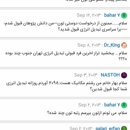
Sep 12, 2013
bahar 7
B
سلام......ممنون از درخواست دوستی تون---من دانش پژوهان قبول شدم-
-----برا سراسری تبدیل انرژی قبول شدید؟
Sep 8, 2013
Dr_King
سلام .. ببخشید تراز اخرین فرد قبولی تبدیل انرژی تهران جنوب چند بوده
>؟؟؟
Sep 3, 2013
NASTOH
N
سلام بهار خانم من رشتم مکانیک هست.2098 آوردم.روزانه تبدیل انرزی
شما کجا قبول شدین؟
Sep 2, 2013
bahar 7
B
سلام، می تونم ازتون بپرسم رتبه تون چند شده؟
Sep 2, 2013
salari_erfan
S