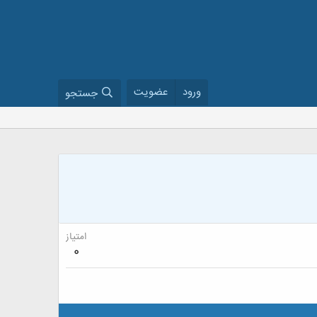
ورود
عضویت
جستجو
امتیاز
0