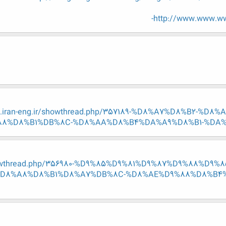
http://www.www.www
w.iran-eng.ir/showthread.php/357189-%D8%A7%D8%B2-%
8%D8%B1%DB%8C-%D8%AA%D8%B4%DA%A9%D8%B1-%DA
/showthread.php/356980-%D9%85%D9%81%D9%87%D9%88%D
D8%A8%D8%B1%D8%A7%DB%8C-%D8%AE%D9%88%D8%B4