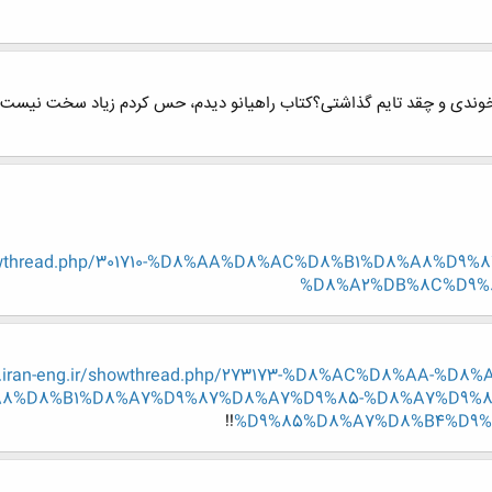
وندی و چقد تایم گذاشتی؟کتاب راهیانو دیدم، حس کردم زیاد سخت نیست. 
/showthread.php/301710-%D8%AA%D8%AC%D8%B1%D8%A8%D
%D8%A2%DB%8C%D9%
w.iran-eng.ir/showthread.php/273173-%D8%AC%D8%AA-%
8%D8%B1%D8%A7%D9%87%D8%A7%D9%85-%D8%A7%D9%8
!!
%D9%85%D8%A7%D8%B4%D9%