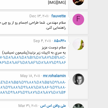
[IMG][IMG]
Dec 13, 2011
fauvette
F
سلام مهندس. شما طراحی اجسام رو از رو چی خ
راهنمایی کنی.
Sep 4, 2011
850620
سلام دوست عزيز
يه سري به تاپيك زير بزنيد(پشيمون نميشيد)
9%87-%D8%A8%D8%B1%D8%A7%DB%8C-
86%D8%AF%DA%AF%D8%A7%D9%86
May 18, 2011
mr.rohalamin
D8%AE%D8%B5%D9%88%D8%B5%D9%8A-
8%D9%88%D9%8A%DA%86-%D9%88-
8A%D9%86%D9%87%D8%A7%D8%B4
علی وافن اس اس
Mar 31, 2011