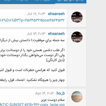
Jul 17, 2013
ehsanseh
%A7%D8%B3?p=6564532#post6564532
Jul 13, 2013
ehsanseh
سه جمله براي موفقيت:ا دانستن بيش از ديگران - 
اگر طلب دشمن هستی خود را از دوستانت برتر 
ولی اگر دوست می‌خواهی بگذار دوستانت خود را از
(دیل کارنگی)
قبول كنيد كه هركسي خطرناك است و قبول كنيد 
چهار چيز را هيچگاه نشكنيد: اعتماد، قول، رابطه و
Apr 14, 2012
ho_b
سلام دوست عزیز
ANTIC-SUNSET-KFB0942-copy_large.jpg