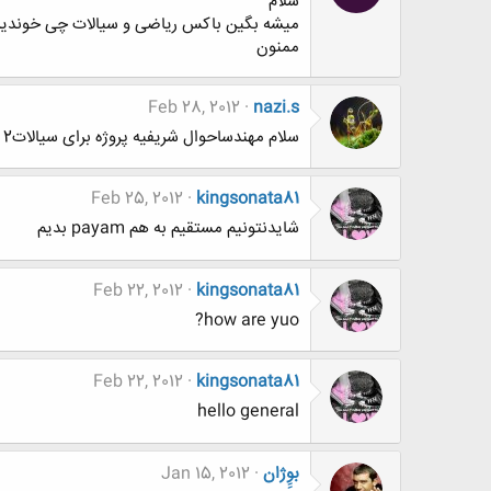
سلام
میشه بگین باکس ریاضی و سیالات چی خوندی
ممنون
Feb 28, 2012
nazi.s
سلام مهندساحوال شریفیه پروژه برای سیالات2 دارم،راهنمایی میخواستم....
Feb 25, 2012
kingsonata81
شایدنتونیم مستقیم به هم payam بدیم
Feb 22, 2012
kingsonata81
how are yuo?
Feb 22, 2012
kingsonata81
hello general
بوِِژان
Jan 15, 2012