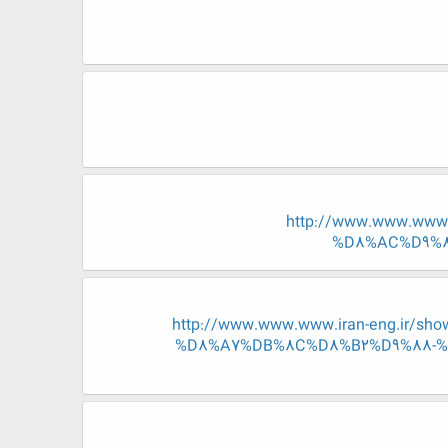
http://www.www.ww
%D8%AC%D9%8
http://www.www.www.iran-eng.ir
%D8%A7%DB%8C%D8%B2%D9%88-%