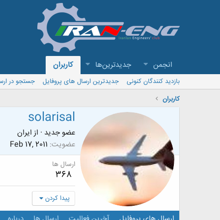
انجمن
جدیدترین‌ها
کاربران
بازدید کنندگان کنونی
جدیدترین ارسال های پروفایل
جستجو در ارس
کاربران
solarisal
عضو جدید
·
از
ایران
عضویت
Feb 17, 2011
ارسال ها
368
پیدا کردن
ارسال های پروفایل
آخرین فعالیت
ارسال ها
درباره