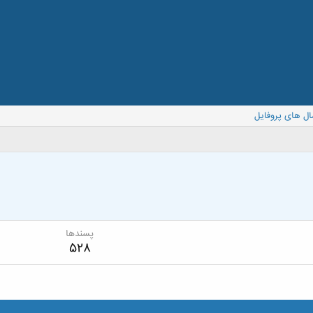
ال های پروفایل
پسندها
528