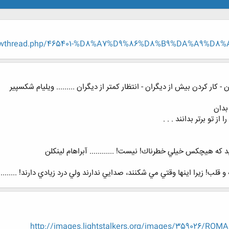
/showthread.php/465401-%D8%A7%D9%86%D8%B9%DA%A9%D8
كار كردن بيش از ديگران - انتظار كمتر از ديگران ......... ويليام شكسپير
بدان
 تو برتر بدانند . . .
كه هيچكس خيلي خطرناك! نيست! ............ آبراهام لينكلن
 قلب! زيرا اينها وقتي مي شكنند، صدايي ندارند ولي درد زيادي دارند! ........ 
http://images.lightstalkers.org/images/359026/ROM