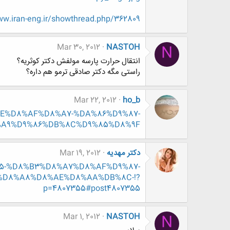
.iran-eng.ir/showthread.php/362809-
Mar 30, 2012
NASTOH
N
انتقال حرارت پارسه مولفش دکتر کوثریه؟
راستی مگه دکتر صادقی ترمو هم داره؟
Mar 22, 2012
ho_b
D8%AE%D8%AF%D8%A7-%DA%86%D9%87-
%A9%D9%86%DB%8C%D9%85%D8%9F
دکتر مهدیه
Mar 19, 2012
9%85-%D8%B3%D8%A7%D8%AF%D9%87-
%D8%A8%D8%AE%D8%AA%DB%8C-!?
p=4807355#post4807355
Mar 1, 2012
NASTOH
N