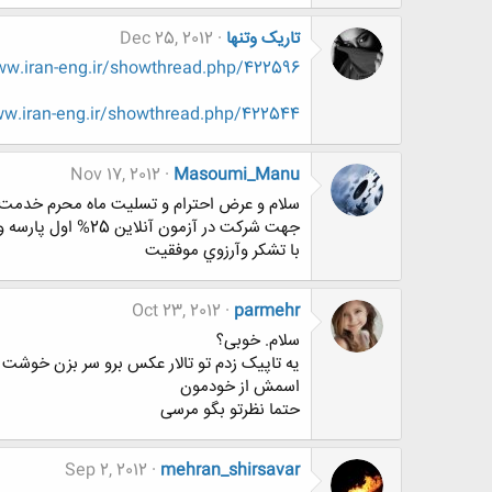
تاریک وتنها
Dec 25, 2012
w.iran-eng.ir/showthread.php/422596
.iran-eng.ir/showthread.php/422544
Nov 17, 2012
Masoumi_Manu
سلام و عرض احترام و تسليت ماه محرم خدمت
جهت شركت در آزمون آنلاين 25% اول پارسه و كسب اطلاعات بيشتر به تاپيك آزمون هاي آزمايشي مراجعه كنيد
با تشكر وآرزوي موفقيت
Oct 23, 2012
parmehr
سلام. خوبی؟
یه تاپیک زدم تو تالار عکس برو سر بزن خوشت 
اسمش از خودمون
حتما نظرتو بگو مرسی
Sep 2, 2012
mehran_shirsavar