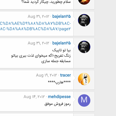
سلام چطورید، چیکار کردید شما؟
Aug 31, 2012
bajelan25
DB%8C%D8%AE%D9%88%D8%A7%DB%8C-
8C-%D8%A8%DB%8C%D8%A7/page2
Aug 31, 2012
bajelan25
بیا تو تاپیک
زنگ تفریح-اگه میخوای لذت ببری بیاتو
مسابقه جمله سازی
Aug 19, 2012
tracer
****هارپ****
Aug 14, 2012
mehdipesse
M
رموز فروش موفق