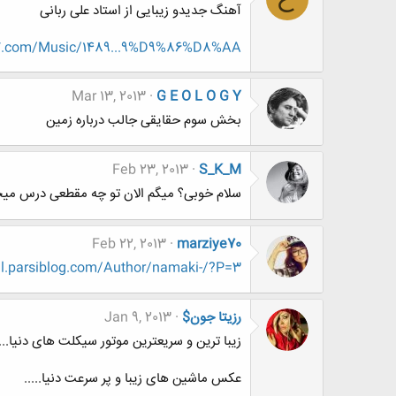
آهنگ جدیدو زیبایی از استاد علی ربانی
7.com/Music/1489...9%D9%86%D8%AA/
Mar 13, 2013
G E O L O G Y
بخش سوم حقایقی جالب درباره زمین
Feb 23, 2013
S_K_M
سلام خوبی؟ میگم الان تو چه مقطعی درس میخ
Feb 22, 2013
marziye70
el.parsiblog.com/Author/namaki-/?P=3
رزیتا جون$
Jan 9, 2013
زیبا ترین و سریعترین موتور سیکلت های دنیا....
عکس ماشین های زیبا و پر سرعت دنیا.....