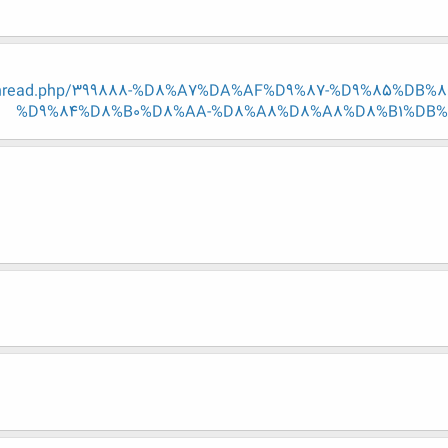
showthread.php/399888-%D8%A7%DA%AF%D9%87-%D9%85%
%D9%84%D8%B0%D8%AA-%D8%A8%D8%A8%D8%B1%DB%