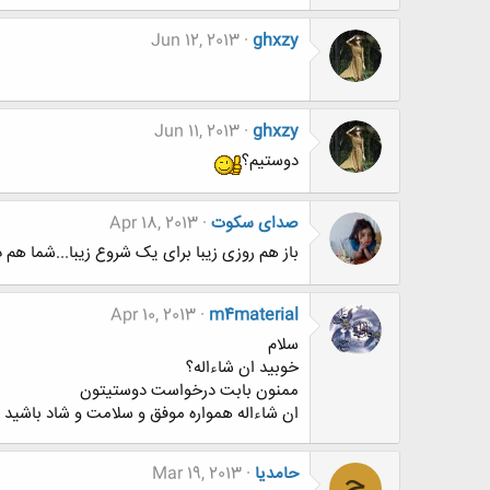
Jun 12, 2013
ghxzy
Jun 11, 2013
ghxzy
دوستیم؟
صدای سکوت
Apr 18, 2013
باز هم روزی زیبا برای یک شروع زیبا...شما هم د
Apr 10, 2013
m4material
سلام
خوبيد ان شاءاله؟
ممنون بابت درخواست دوستيتون
ان شاءاله همواره موفق و سلامت و شاد باشيد
حامدیا
Mar 19, 2013
ح