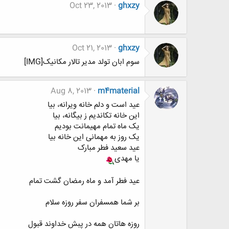
Oct 23, 2013
ghxzy
Oct 21, 2013
ghxzy
سوم ابان تولد مدیر تالار مکانیک[IMG]
Aug 8, 2013
m4material
عید است و دلم خانه ویرانه، بیا
این خانه تکاندیم ز بیگانه، بیا
یک ماه تمام مهیمانت بودیم
یک روز به مهمانی این خانه بیا
عید سعید فطر مبارک
یا مهدی
عید فطر آمد و ماه رمضان گشت تمام
بر شما همسفران سفر روزه سلام
روزه هاتان همه در پبش خداوند قبول