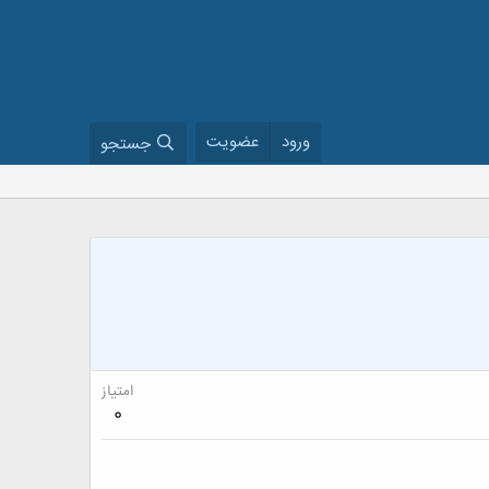
ورود
عضویت
جستجو
امتیاز
0