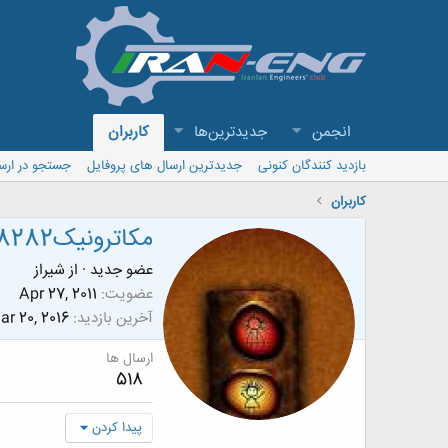
انجمن
جدیدترین‌ها
کاربران
بازدید کنندگان کنونی
جدیدترین ارسال های پروفایل
جستجو در ارس
کاربران
مکاترونیک8282
عضو جدید
·
از
شیراز
عضویت
Apr 27, 2011
آخرین بازدید
ar 20, 2016
ارسال ها
518
پیدا کردن