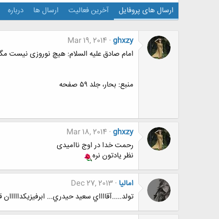
ارسال های پروفایل
آخرین فعالیت
ارسال ها
درباره
Mar 19, 2014
ghxzy
امام صادق علیه السلام: هیچ نوروزی نیست مگر ا
منبع: بحار، جلد ۵۹ صفحه
Mar 18, 2014
ghxzy
رحمت خدا در اوج ناامیدی
نظر یادتون نره
امالیا
Dec 27, 2013
تولد.....آقااااي سعيد حيدري... ابرفيزيكدااااان قر