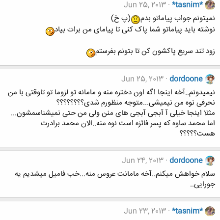
Jun 25, 2013
*tasnim*
نمیتونم جواب پیاماتو بدم
(پ خ)
نوشته باید پیاماتو شما پاک کنی تا پیامای من برات بیاد
زود تند سریع پاکشون کن تا بتونم بفرستم
Jun 25, 2013
dordoone
نیمیدونم..آخه اینجا اگه اون دختره منه و مامانه تو لزوما تو تاوقتی با من
نحرفی نوه من نیمیشی...متوجه منظورم شدی؟؟؟؟؟؟؟؟
مثلا اینجا خیلی آ آبجی آبجی های منن ولی من حتی نمیشناسمشون...
اما محمد ساوه که پسر فائزه است نوه منه..الان محمد برادرت
هست؟؟؟؟؟
Jun 24, 2013
dordoone
سلام خواهش میکنم..آخه مامانت عروس منه...خب فامیل میشدیم یه
جورایی..
Jun 23, 2013
*tasnim*