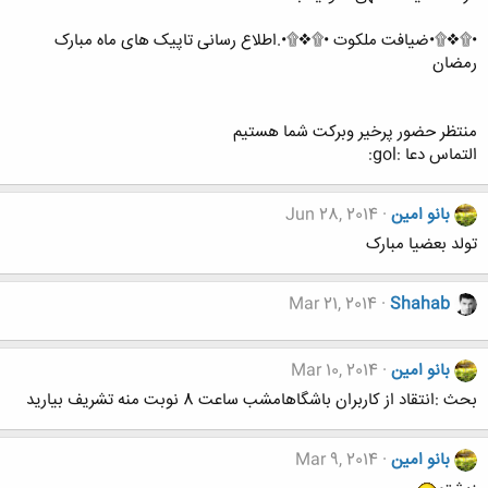
•۩❖۩•ضیافت ملکوت •۩❖۩•.اطلاع رسانی تاپیک های ماه مبارک
رمضان
منتظر حضور پرخیر وبرکت شما هستیم
التماس دعا :gol:
بانو امین
Jun 28, 2014
تولد بعضیا مبارک
Mar 21, 2014
Shahab
بانو امین
Mar 10, 2014
بحث :انتقاد از کاربران باشگاهامشب ساعت 8 نوبت منه تشریف بیارید
بانو امین
Mar 9, 2014