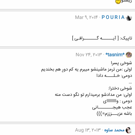
زیشتو
Mar 9, 2014
P O U R I A
تاپیک: [ آیــــــه گـــــــرافـی ]
Nov 24, 2013
*tasnim*
شوخی پسرا
ﺍﻭﻟﯽ :من ترمز ماشینشو میبرم یه کم دورِ هم بخندیم
ﺩﻭﻣﯽ: ﺣَـﻠــــﻪ ﺩﺍﺩﺍ
…
ﺷﻮﺧﯽ ﺩﺧﺘﺮﺍ:
ﺍﻭﻟﯽ: ﻣﻦ ﻣﺪﺍﺩﺷﻮ ﺑﺮﻣﯿﺪﺍﺭﻡ ﺗﻮ ﻧﮕﻮ ﺩﺳﺖ ﻣﻨﻪ
ﺩﻭﻣﯽ : ﻭﺍﺍﺍﺍﺍﺍﺍﺍﯼ
عجب هیجــــــــانی
ﺑﺎﺷﻪ ﻋﺰﯾـــﺰززﻡ=)))
محمد ساوه
Aug 13, 2013