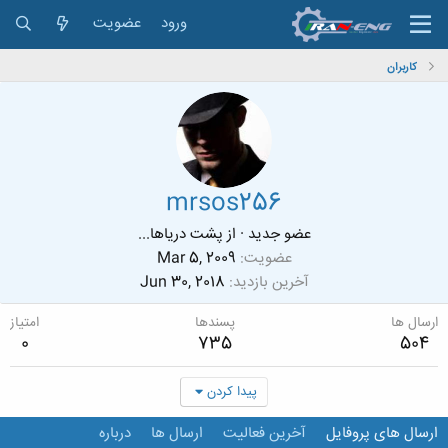
ورود
عضویت
کاربران
mrsos256
عضو جدید
·
از
پشت دریاها...
عضویت
Mar 5, 2009
آخرین بازدید
Jun 30, 2018
ارسال ها
پسندها
امتیاز
0
735
504
پیدا کردن
ارسال های پروفایل
آخرین فعالیت
ارسال ها
درباره