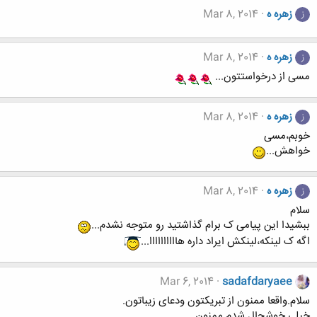
زهره ه
Mar 8, 2014
ز
زهره ه
Mar 8, 2014
ز
مسی از درخواستتون...
زهره ه
Mar 8, 2014
ز
خوبم،مسی
خواهش...
زهره ه
Mar 8, 2014
ز
سلام
ببشیدا این پیامی ک برام گذاشتید رو متوجه نشدم...
اگه ک لینکه،لینکش ایراد داره هاااااااااا...
Mar 6, 2014
sadafdaryaee
سلام.واقعا ممنون از تبریکتون ودعای زیباتون.
خیلی خوشحال شدم.ممنون