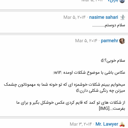
باران7
Mar 5, 2014
Mar 5, 2014
nasime sahari
سلام دوستم...........
Mar 5, 2014
parmehr
سلام خوبی؟:d
عکاس باشی با موضوع شکلات اومده :w12:
میخوایم ببینم شکلات خوشمزه ای که تو خونه شما به مهموناتون چشمک
میزنن چه رنگی شکلی دارن:d
از شکلات های تو کمد که قایم کردی عکس خوشکل بگیر و برای ما
بفرست...[IMG]
Mar 3, 2014
Mr. Lawyer