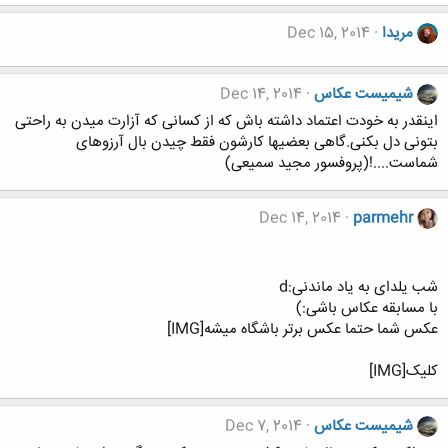
مریدا
Dec 15, 2014
شیمیست عکاس
Dec 14, 2014
اینقدر به خودت اعتماد داشته باش که از کسانی که آزارت میدن به راحتی
بتونی دل بکنی.گاهی بعضیها کارشون فقط چیدن بال آرزوهای
شماست....!(پروفسور مجید سمیعی)
Dec 14, 2014
parmehr
شب یلدای به یاد ماندنی:d
با مسابقه عکاس باشی:)
عکس شما حتما عکس برتر باشگاه میشه[IMG]
کلیک[IMG]
شیمیست عکاس
Dec 7, 2014