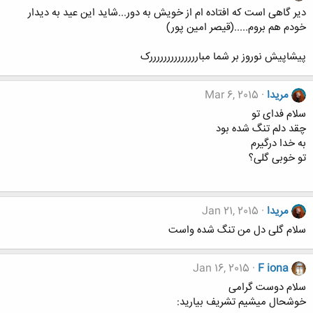
دیر گاهی است که افتاده ام از خویش به دور...شاید این عید به دیدار
خودم هم بروم.....(قیصر امین پور)
پیشاپیش نوروز بر شما مباررررررررررررررک
مریدا
Mar 6, 2015
سلام فدای تو
چقد دلم تنگ شده بود
به خدا درگیرم
تو خوبی گلی؟
مریدا
Jan 21, 2015
سلام گلی دل من تنگ شده واست
Jan 16, 2015
F iona
سلام دوست گرامی
خوشحال میشیم تشریف بیارید: