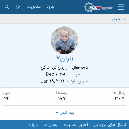
ورود
عضویت
کاربران
باران7
کاربر فعال
·
از
روي كره خاكي
عضویت
Dec 7, 2010
آخرین بازدید
Jan 18, 2021
ارسال ها
پسندها
امتیاز
43
177
364
پیدا کردن
ارسال های پروفایل
آخرین فعالیت
ارسال ها
درباره