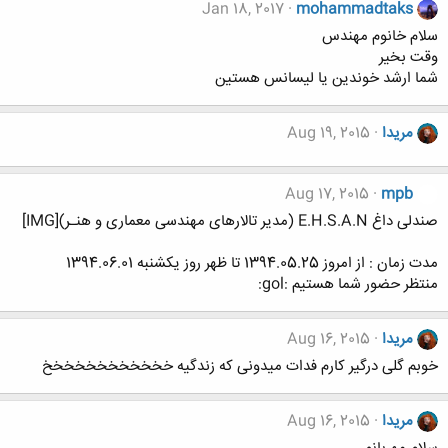
Jan 18, 2017
mohammadtaks
سلام خانوم مهندس
وقت بخیر
شما ارشد خوندین یا لیسانس هستین
مریدا
Aug 19, 2015
Aug 17, 2015
mpb
صندلی داغ E.H.S.A.N (مدیر تالارهای مهندسی معماری و هنـر)[IMG]
مدت زمان : از امروز 1394.05.25 تا ظهر روز یکشنبه 1394.06.01
منتظر حضور شما هستیم :gol:
مریدا
Aug 16, 2015
خوبم گلی درگیر کارم فدات میدونی که زندگیه خخخخخخخخخخخخ
مریدا
Aug 16, 2015