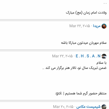
. .
ولادت امام زمان (عج) مبارک
مریدا
Mar 22, 2015
سلام مهربان عیدتون مبارکا باشه
Mar 22, 2015
E . H . S . A . N
با سلام
ضمن تبریک سال نو، تالار هنر برگزار می کند ..
منتظر حضور گرم شما هستیم | :gol:
شیمیست عکاس
Mar 20, 2015