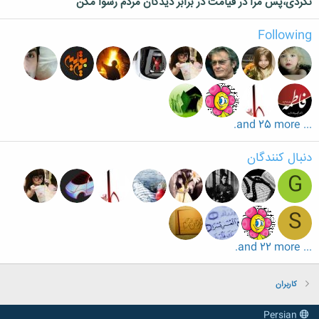
نكردى،پس مرا در قيامت در برابر ديدگان مردم رسوا مكن
Following
... and 25 more.
دنبال کنندگان
G
S
... and 22 more.
کاربران
Persian