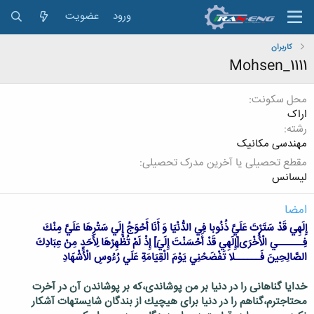
ورود
عضویت
کاربران
Mohsen_1111
محل سکونت
اراک
رشته
مهندسی مکانیک
مقطع تحصیلی یا آخرین مدرک تحصیلی
لیسانس
امضا
إِلَهِي قَدْ سَتَرْتَ عَلَيَّ ذُنُوبا فِي الدُّنْيَا وَ أَنَا أَحْوَجُ إِلَي سَتْرِهَا عَلَيَّ مِنْكَ
فِــــــي الْأُخْرَی[إِلَهِي قَدْ أَحْسَنْتَ إِلَيَ‏] إِذْ لَمْ تُظْهِرْهَا لِأَحَدٍ مِنْ عِبَادِكَ
الصَّالِحِينَ فَــــــلا تَفْضَحْنِي يَوْمَ الْقِيَامَةِ عَلَي رُءُوسِ الْأَشْهَادِ
خدايا گناهانى را در دنيا بر من پوشاندى،كه بر پوشاندن آن در آخرت
محتاج‏ترم،گناهم را در دنيا براى هيچيك از بندگان شايسته‏ات آشكار