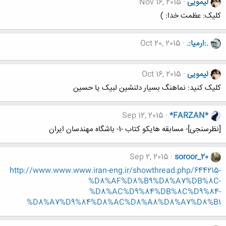
لیمویی
Nov 16, 2015
کلیک: عظمت خدا: )
.:ارمیا:.
Oct 20, 2015
لیمویی
Oct 16, 2015
کلیک کنید: نماهنگ بسیار دلنشین لبیک یا حسین
Sep 12, 2015
*FARZAN*
[نظرسنجی]- مسابقه هایکو کتاب -1- باشگاه مهندسان ایران
Sep 2, 2015
soroor_20
http://www.www.www.iran-eng.ir/showthread.php/644215-
%D8%AF%D8%B9%D8%A7%DB%8C-
%D8%AC%D9%84%DB%8C%D9%84-
%D8%A7%D9%84%D8%AC%D8%A8%D8%A7%D8%B1