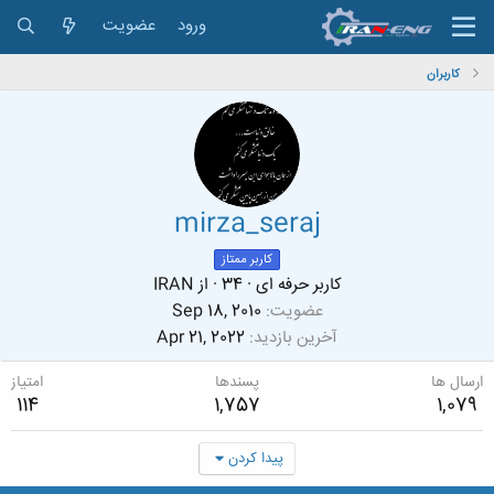
ورود
عضویت
کاربران
mirza_seraj
کاربر ممتاز
کاربر حرفه ای
·
34
·
از
IRAN
عضویت
Sep 18, 2010
آخرین بازدید
Apr 21, 2022
ارسال ها
پسندها
امتیاز
114
1,757
1,079
پیدا کردن