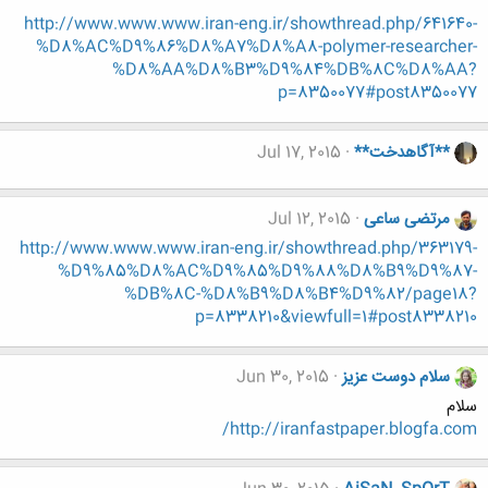
http://www.www.www.iran-eng.ir/showthread.php/641640-
%D8%AC%D9%86%D8%A7%D8%A8-polymer-researcher-
%D8%AA%D8%B3%D9%84%DB%8C%D8%AA?
p=8350077#post8350077
**آگاهدخت**
Jul 17, 2015
مرتضی ساعی
Jul 12, 2015
http://www.www.www.iran-eng.ir/showthread.php/363179-
%D9%85%D8%AC%D9%85%D9%88%D8%B9%D9%87-
%DB%8C-%D8%B9%D8%B4%D9%82/page18?
p=8338210&viewfull=1#post8338210
سلام دوست عزیز
Jun 30, 2015
سلام
http://iranfastpaper.blogfa.com/