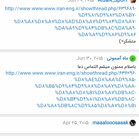
Jun 30, 2015
AiSaN_SpOrT
http://www.www.www.iran-eng.ir/showthread.php/639689-
%D9%81%D9%82%D8%B7-
%D8%A8%D8%A7%D8%AD%D8%A7%D9%84%D8%A7-
%DA%A9%D9%84%DB%8C%DA%A9-
%DA%A9%D9%86%D9%86
متشکر=)
ماه آسمونی
Jun 30, 2015
م
باسلام ممنون میشم التماس دعا
http://www.www.www.iran-eng.ir/showthread.php/636296-
%D8%AE%D8%AA%D9%85-
%D8%B5%D9%84%D9%88%D8%A7%D8%AA-
%D8%A8%D8%B1%D8%A7%DB%8C-
%D8%B4%D9%81%D8%A7%DB%8C-
%D8%A8%DB%8C%D9%85%D8%A7%D8%B1
Apr 25, 2015
maaalooosaaak