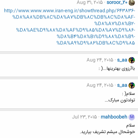
Aug 31, 2015
soroor_20
http://www.www.www.iran-eng.ir/showthread.php/643836-
%D8%A8%DB%8C%D8%A7%DB%8C%DB%8C%D8%AF-
%D8%A7%D8%B2-
%D8%AE%D9%88%D8%AF%D9%85%D8%A7%D9%86-
%D8%B4%D8%B1%D9%88%D8%B9-
%DA%A9%D9%86%DB%8C%D9%85
Aug 24, 2015
s_aa
باآرزوی بهترینها...( :
Aug 24, 2015
s_aa
سلام( :
تولدتون مبارک...
Jul 23, 2015
mahboobeh
M
سلام
خوشحال میشم تشریف بیارید.