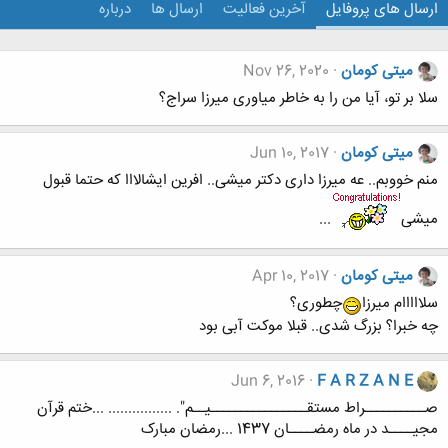
ارسال های پروفایل
آخرین فعالیت
ارسال ها
درباره
میتی کومان
Nov 26, 2020
سلا بر تو، آیا من را به خاطر میاوری میرزا سراج؟
میتی کومان
Jun 10, 2017
منم خووبم.. عه میرزا داری دکتر میشی.. افرین ایشالااا که حتما قبول
میشی
...
میتی کومان
Apr 10, 2017
سلااااام میرزا
چطوری؟
چه خبرا؟ بزرگ شدی.. قبلا موکت آبی بود
Jun 6, 2016
F A R Z A N E
صــــــــــراط مستقــــــــــــــــیــم". ................ ...ختم قرآن
مجیــــد در ماه رمضــــان 1437 ...رمضان مبارک