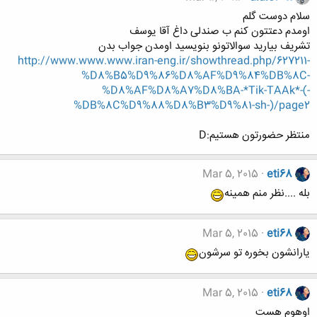
سلام دوست گلم
اومدم دعتتون کنم ب صندلی داغ آقا یوسف
تشریف بیارید سوالاتونو بنویسید اومدن جواب بدن
http://www.www.www.iran-eng.ir/showthread.php/627211-
%D8%B5%D9%86%D8%AF%D9%84%DB%8C-
%D8%AF%D8%A7%D8%BA-*Tik-TAAk*-(-
%DB%8C%D9%88%D8%B3%D9%81-sh-)/page2
منتظر حضورتون هستیم:D
Mar 5, 2015
eti68
بله ....نظر منم همینه
Mar 5, 2015
eti68
یارانشون بخوره تو سرشون
Mar 5, 2015
eti68
اوهوم هست