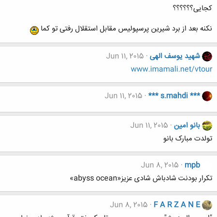
کجایی؟؟؟؟؟؟
نکنه بعد از برد شیرین پرسپولیس مقابل استقلال رفتی تو کما
شهید یوسف الهی
Jun 11, 2015
www.imamali.net/vtour
Jun 11, 2015
*** s.mahdi ***
بانو امین
Jun 11, 2015
تولدت مبارک بانو
Jun 8, 2015
mpb
تکرار بودنت شادباش شادی عزیز«abyss ocean»
Jun 8, 2015
F A R Z A N E