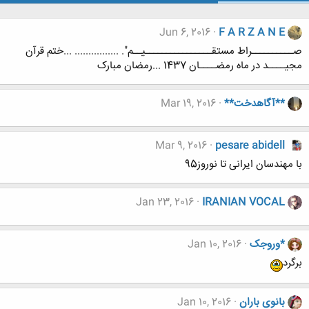
Jun 6, 2016
F A R Z A N E
صــــــــــراط مستقــــــــــــــــیــم". ................ ...ختم قرآن
مجیــــد در ماه رمضــــان 1437 ...رمضان مبارک
**آگاهدخت**
Mar 19, 2016
Mar 9, 2016
pesare abidell
با مهندسان ایرانی تا نوروز95
Jan 23, 2016
IRANIAN VOCAL
*وروجک
Jan 10, 2016
برگرد
بانوی باران
Jan 10, 2016