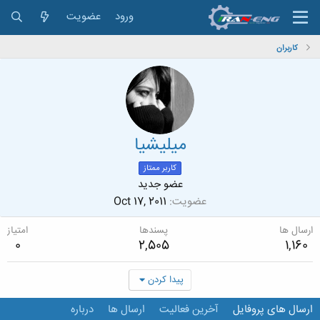
ورود
عضویت
کاربران
میلیشیا
کاربر ممتاز
عضو جدید
عضویت
Oct 17, 2011
ارسال ها
پسندها
امتیاز
0
2,505
1,160
پیدا کردن
ارسال های پروفایل
آخرین فعالیت
ارسال ها
درباره