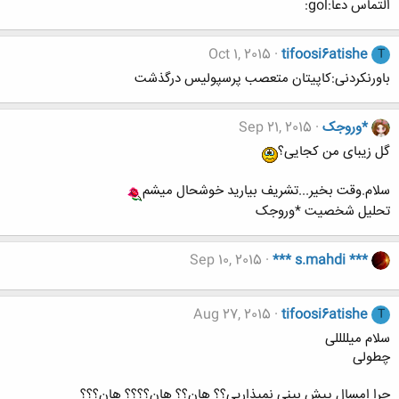
التماس دعا:gol:
Oct 1, 2015
tifoosi6atishe
T
باورنکردنی:کاپیتان متعصب پرسپولیس درگذشت
*وروجک
Sep 21, 2015
گل زیبای من کجایی؟
سلام.وقت بخیر...تشریف بیارید خوشحال میشم
تحلیل شخصیت *وروجک
Sep 10, 2015
*** s.mahdi ***
Aug 27, 2015
tifoosi6atishe
T
سلام میللللی
چطولی
چرا امسال پیش بینی نمیذاریی؟؟ هان؟؟ هان؟؟؟؟ هان؟؟؟