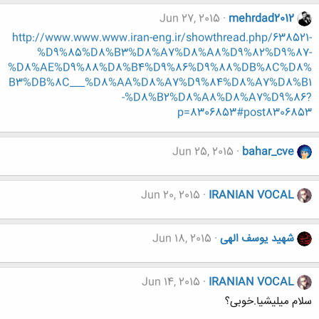
Jun 27, 2015
mehrdad2012
http://www.www.www.iran-eng.ir/showthread.php/638521-
%D9%85%D8%B3%D8%A7%D8%A8%D9%82%D9%87-
%D8%AE%D9%88%D8%B4%D9%86%D9%88%DB%8C%D8%
B3%DB%8C___%D8%AA%D8%A7%D9%84%D8%A7%D8%B1
-%D8%B2%D8%A8%D8%A7%D9%86?
p=8306853#post8306853
Jun 25, 2015
bahar_cve
Jun 20, 2015
IRANIAN VOCAL
شهید یوسف الهی
Jun 18, 2015
Jun 14, 2015
IRANIAN VOCAL
سلام میلیشیا.خوبی؟