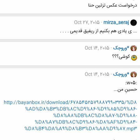
درخواست عکس تزئین حنا
Oct 27, 2015
mirza_seraj
... ی یادی هم بکنیم از ریفیق قدیمی . . . .
*وروجک
Oct 14, 2015
کوشی؟؟؟
*وروجک
Oct 14, 2015
:w05:
حسینِ من...
http://bayanbox.ir/download/6785452579887990335/%D8
%AD%D8%B3%DB%8C%D9%86-%D9%85%D9%86-
%D8%A8%DB%8C%D8%A7-%D9%88-
%D8%A7%DB%8C%D9%86-%D8%AF%D9%84-
%D8%B4%DA%A9%D8%B3%D8%AA%D9%87.mp3