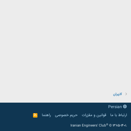
کاربران
Persian
ارتباط با ما
قوانین و مقرّرات
حریم خصوصی
راهنما
R
S
S
®
Iranian Engineers' Club
© 1385-1401.